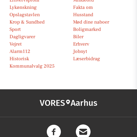
Erhvervsprofil
Mindeord
Lykønskning
Fakta om
Opslagstavlen
Husstand
Krop & Sundhed
Mød dine naboer
Sport
Boligmarked
Dagligvarer
Biler
Vejret
Erhverv
Alarm112
Jobnyt
Historisk
Læserbidrag
Kommunalvalg 2025
VORES
Aarhus