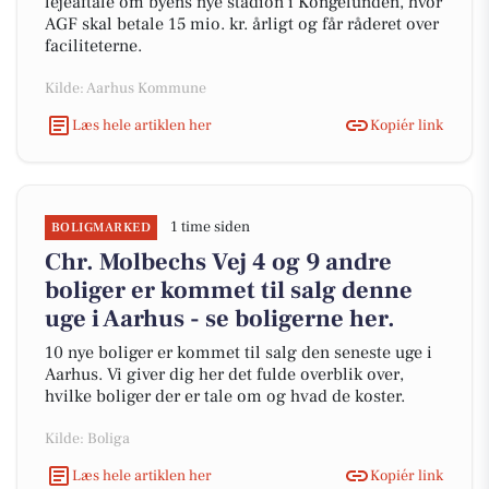
lejeaftale om byens nye stadion i Kongelunden, hvor
AGF skal betale 15 mio. kr. årligt og får råderet over
faciliteterne.
Kilde: Aarhus Kommune
Læs hele artiklen her
Kopiér link
1 time siden
BOLIGMARKED
Chr. Molbechs Vej 4 og 9 andre
boliger er kommet til salg denne
uge i Aarhus - se boligerne her.
10 nye boliger er kommet til salg den seneste uge i
Aarhus. Vi giver dig her det fulde overblik over,
hvilke boliger der er tale om og hvad de koster.
Kilde: Boliga
Læs hele artiklen her
Kopiér link