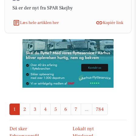
Så er der nyt fra SPAR Skejby
Læs hele artiklen her
Kopiér link
1
2
3
4
5
6
7
...
784
Det sker
Lokalt nyt