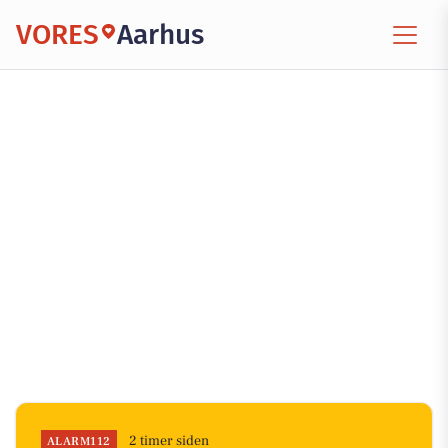
VORES
Aarhus
2 timer siden
ALARM112