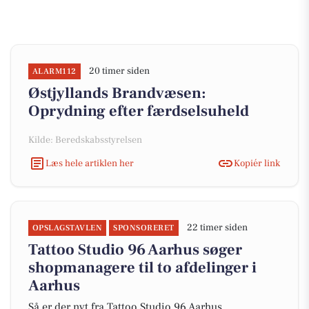
20 timer siden
ALARM112
Østjyllands Brandvæsen:
Oprydning efter færdselsuheld
Kilde: Beredskabsstyrelsen
Læs hele artiklen her
Kopiér link
22 timer siden
OPSLAGSTAVLEN
SPONSORERET
Tattoo Studio 96 Aarhus søger
shopmanagere til to afdelinger i
Aarhus
Så er der nyt fra Tattoo Studio 96 Aarhus