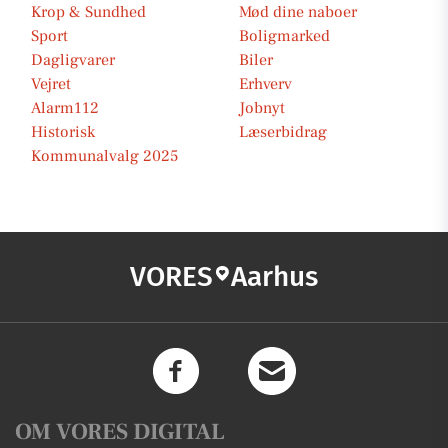
Krop & Sundhed
Mød dine naboer
Sport
Boligmarked
Dagligvarer
Biler
Vejret
Erhverv
Alarm112
Jobnyt
Historisk
Læserbidrag
Kommunalvalg 2025
VORES
Aarhus
OM VORES DIGITAL