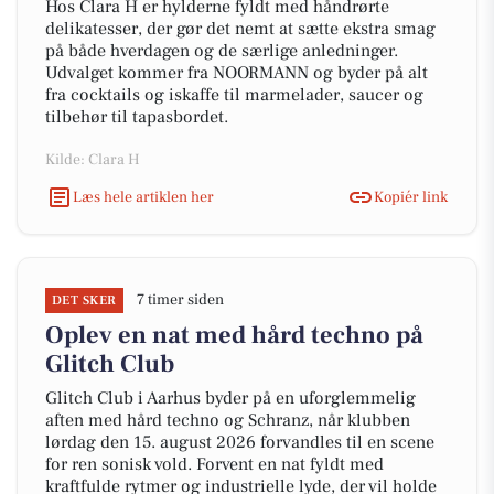
Hos Clara H er hylderne fyldt med håndrørte
delikatesser, der gør det nemt at sætte ekstra smag
på både hverdagen og de særlige anledninger.
Udvalget kommer fra NOORMANN og byder på alt
fra cocktails og iskaffe til marmelader, saucer og
tilbehør til tapasbordet.
Kilde: Clara H
Læs hele artiklen her
Kopiér link
7 timer siden
DET SKER
Oplev en nat med hård techno på
Glitch Club
Glitch Club i Aarhus byder på en uforglemmelig
aften med hård techno og Schranz, når klubben
lørdag den 15. august 2026 forvandles til en scene
for ren sonisk vold. Forvent en nat fyldt med
kraftfulde rytmer og industrielle lyde, der vil holde