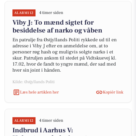
4 timer siden
ALARM112
Viby J: To mænd sigtet for
besiddelse af narko og våben
En patrulje fra Østjyllands Politi rykkede ud til en
adresse i Viby J efter en anmeldelse om, at to
personer røg hash og muligvis solgte narko i et
skur. Patruljen ankom til stedet på Vidtskuevej kl.
17.02, hvor de fandt to yngre mænd, der sad med
hver sin joint i hånden.
Kilde: Østjyllands Politi
Læs hele artiklen her
Kopiér link
4 timer siden
ALARM112
Indbrud i Aarhus V: