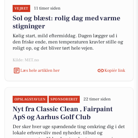
11 timer siden
VEJRET
Sol og blæst: rolig dag med varme
stigninger
Kølig start, mild eftermiddag. Dagen lægger ud i
den friske ende, men temperaturen kravler stille og
roligt op, og det bliver tørt hele vejen.
Kilde: MET.no
Læs hele artiklen her
Kopiér link
22 timer siden
OPSLAGSTAVLEN
SPONSORERET
Nyt fra Classic Clean , Fairpaint
ApS og Aarhus Golf Club
Der sker hver uge spændende ting omkring dig i det
lokale erhvervsliv med nyheder, tilbud og