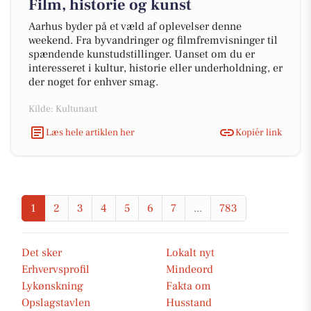
Film, historie og kunst
Aarhus byder på et væld af oplevelser denne
weekend. Fra byvandringer og filmfremvisninger til
spændende kunstudstillinger. Uanset om du er
interesseret i kultur, historie eller underholdning, er
der noget for enhver smag.
Kilde: Kultunaut
Læs hele artiklen her
Kopiér link
1
2
3
4
5
6
7
...
783
Det sker
Lokalt nyt
Erhvervsprofil
Mindeord
Lykønskning
Fakta om
Opslagstavlen
Husstand