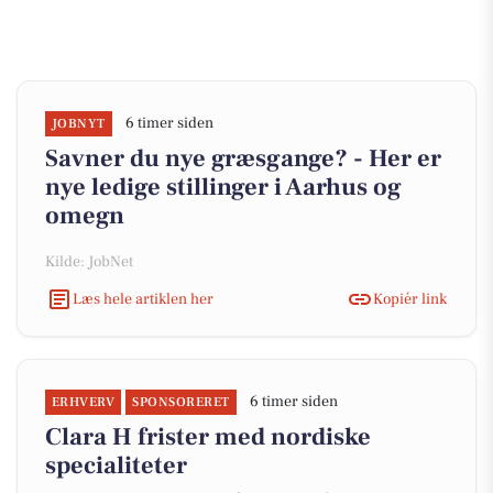
6 timer siden
JOBNYT
Savner du nye græsgange? - Her er
nye ledige stillinger i Aarhus og
omegn
Kilde: JobNet
Læs hele artiklen her
Kopiér link
6 timer siden
ERHVERV
SPONSORERET
Clara H frister med nordiske
specialiteter