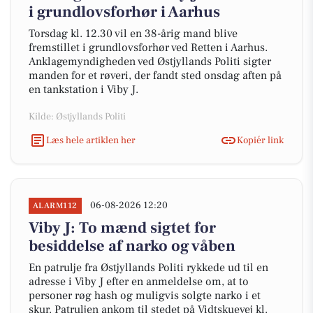
i grundlovsforhør i Aarhus
Torsdag kl. 12.30 vil en 38-årig mand blive
fremstillet i grundlovsforhør ved Retten i Aarhus.
Anklagemyndigheden ved Østjyllands Politi sigter
manden for et røveri, der fandt sted onsdag aften på
en tankstation i Viby J.
Kilde: Østjyllands Politi
Læs hele artiklen her
Kopiér link
06-08-2026 12:20
ALARM112
Viby J: To mænd sigtet for
besiddelse af narko og våben
En patrulje fra Østjyllands Politi rykkede ud til en
adresse i Viby J efter en anmeldelse om, at to
personer røg hash og muligvis solgte narko i et
skur. Patruljen ankom til stedet på Vidtskuevej kl.