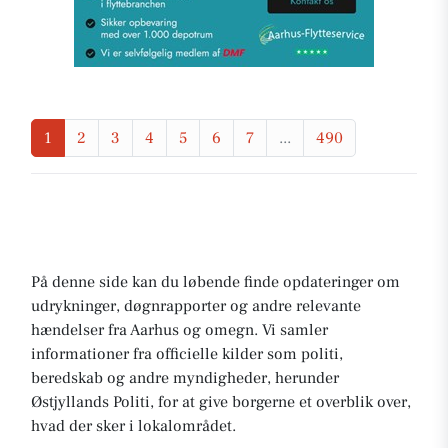
1
2
3
4
5
6
7
...
490
På denne side kan du løbende finde opdateringer om
udrykninger, døgnrapporter og andre relevante
hændelser fra Aarhus og omegn. Vi samler
informationer fra officielle kilder som politi,
beredskab og andre myndigheder, herunder
Østjyllands Politi, for at give borgerne et overblik over,
hvad der sker i lokalområdet.