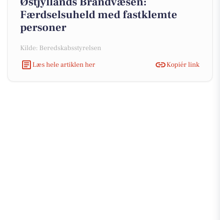
Østjyllands Brandvæsen:
Færdselsuheld med fastklemte
personer
Kilde: Beredskabsstyrelsen
Læs hele artiklen her
Kopiér link