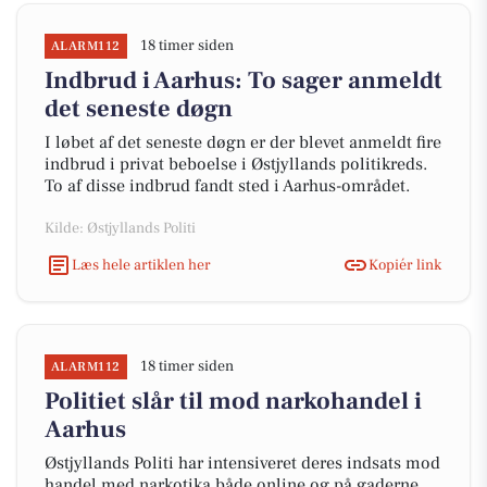
18 timer siden
ALARM112
Indbrud i Aarhus: To sager anmeldt
det seneste døgn
I løbet af det seneste døgn er der blevet anmeldt fire
indbrud i privat beboelse i Østjyllands politikreds.
To af disse indbrud fandt sted i Aarhus-området.
Kilde: Østjyllands Politi
Læs hele artiklen her
Kopiér link
18 timer siden
ALARM112
Politiet slår til mod narkohandel i
Aarhus
Østjyllands Politi har intensiveret deres indsats mod
handel med narkotika både online og på gaderne.