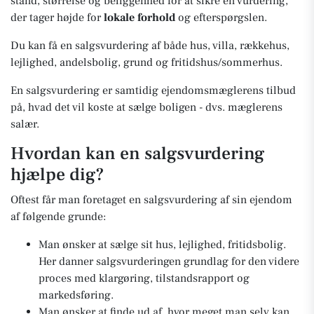
stand, størrelse og beliggenhed for at sikre en vurdering,
der tager højde for
lokale forhold
og efterspørgslen.
Du kan få en salgsvurdering af både hus, villa, rækkehus,
lejlighed, andelsbolig, grund og fritidshus/sommerhus.
En salgsvurdering er samtidig ejendomsmæglerens tilbud
på, hvad det vil koste at sælge boligen - dvs. mæglerens
salær.
Hvordan kan en salgsvurdering
hjælpe dig?
Oftest får man foretaget en salgsvurdering af sin ejendom
af følgende grunde:
Man ønsker at sælge sit hus, lejlighed, fritidsbolig.
Her danner salgsvurderingen grundlag for den videre
proces med klargøring, tilstandsrapport og
markedsføring.
Man ønsker at finde ud af, hvor meget man selv kan