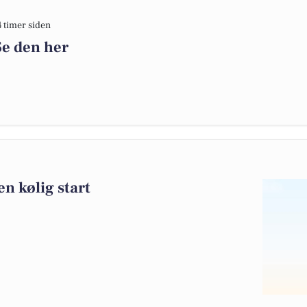
4 timer siden
Se den her
n kølig start