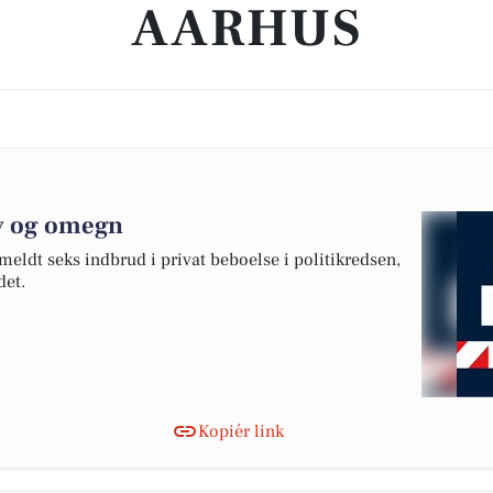
AARHUS
ov og omegn
meldt seks indbrud i privat beboelse i politikredsen,
det.
Kopiér link