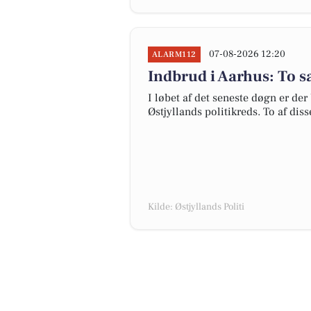
07-08-2026 12:20
ALARM112
Indbrud i Aarhus: To s
I løbet af det seneste døgn er der
Østjyllands politikreds. To af dis
Kilde: Østjyllands Politi