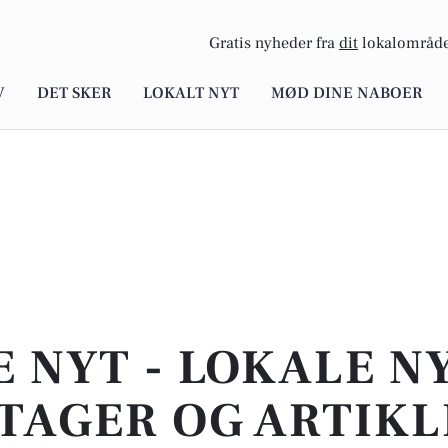
Gratis nyheder fra
dit
lokalområde
V
DET SKER
LOKALT NYT
MØD DINE NABOER
E NYT - LOKALE N
TAGER OG ARTIKL