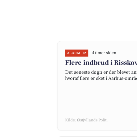
4 timer siden
ALARM112
Flere indbrud i Rissk
Det seneste døgn er der blevet an
hvoraf flere er sket i Aarhus-områ
Kilde: Østjyllands Politi