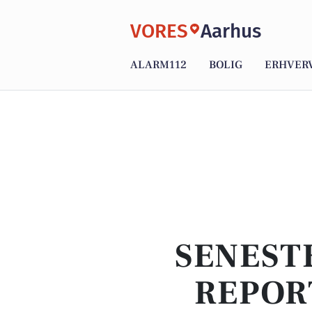
VORES
Aarhus
ALARM112
BOLIG
ERHVER
SENEST
REPOR