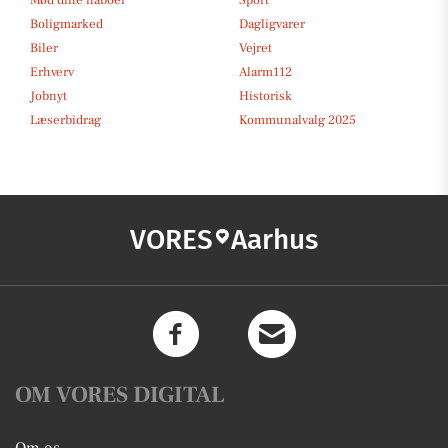
Boligmarked
Dagligvarer
Biler
Vejret
Erhverv
Alarm112
Jobnyt
Historisk
Læserbidrag
Kommunalvalg 2025
VORES
Aarhus
OM VORES DIGITAL
Om os