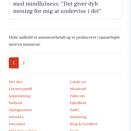
med mindfulness: “Det giver dyb
mening for mig at undervise i det“
Dette indhold er annoncørbetalt og er produceret i samarbejde
med en annoncør.
1
2
Det sker
Lokalt nyt
Erhvervsprofil
Mindeord
Lykønskning
Fakta om
Fodbold
Håndbold
Opslagstavlen
Padel
Ishockey
Svømning
Husstand
Krop & Sundhed
Mød dine naboer
Sport