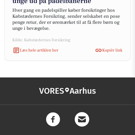
unge ud på padelbanerne
Hver gang en padelspiller køber forsikringer hos
Købstædernes Forsikring, sender selskabet en pose
penge retur, der er øremærket til at få flere børn og
unge i bevægelse.
Kilde: Købstædernes Forsikring
Læs hele artiklen her
Kopiér link
VORES
Aarhus