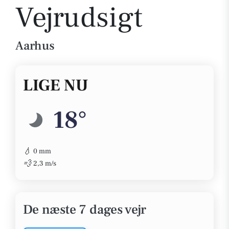
Vejrudsigt
Aarhus
LIGE NU
18°
💧
0 mm
💨
2,3 m/s
De næste 7 dages vejr