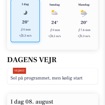
I dag
Søndag
Mandag
20°
24°
20°
💧
0 mm
💧
💧
0 mm
7,6 mm
💨
2,3 m/s
💨
💨
4,5 m/s
5,3 m/s
DAGENS VEJR
VEJRET
Sol på programmet, men kølig start
I dag 08. august