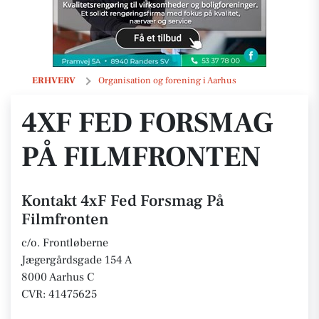
4xF Fed Forsmag På Filmfronten
ERHVERV
Organisation og forening i Aarhus
4XF FED FORSMAG
PÅ FILMFRONTEN
Kontakt 4xF Fed Forsmag På
Filmfronten
c/o. Frontløberne
Jægergårdsgade 154 A
8000 Aarhus C
CVR: 41475625