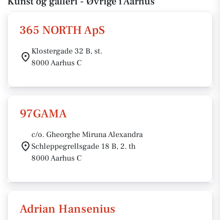
Kunst og galleri - Øvrige i Aarhus
365 NORTH ApS
Klostergade 32 B, st.
8000 Aarhus C
97GAMA
c/o. Gheorghe Miruna Alexandra
Schleppegrellsgade 18 B, 2. th
8000 Aarhus C
Adrian Hansenius