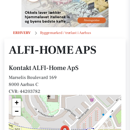
ALFI-Home ApS
ERHVERV
Byggemarked / trælast i Aarhus
ALFI-HOME APS
Kontakt ALFI-Home ApS
Marselis Boulevard 169
8000 Aarhus C
CVR: 44203782
+
−