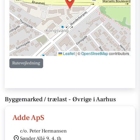
Leaflet
|
©
OpenStreetMap
contributors
Rutevejledning
Byggemarked / trælast - Øvrige i Aarhus
Adde ApS
c/o. Peter Hermansen
Sønder Allé 9, 4. th