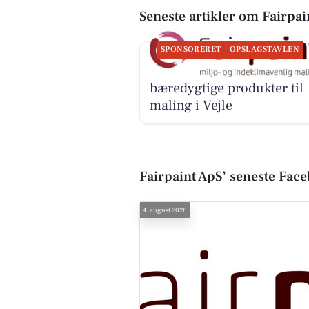
Seneste artikler om Fairpai
SPONSORERET
OPSLAGSTAVLEN
Fairpaint ApS tilbyder
bæredygtige produkter til
maling i Vejle
Fairpaint ApS’ seneste Fac
4. august 2026