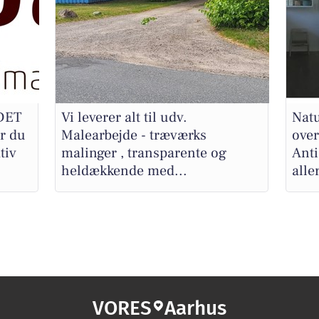
DET
Vi leverer alt til udv.
Natu
r du
Malearbejde - træværks
over
tiv
malinger , transparente og
Anti
heldækkende med...
alle
VORES
Aarhus