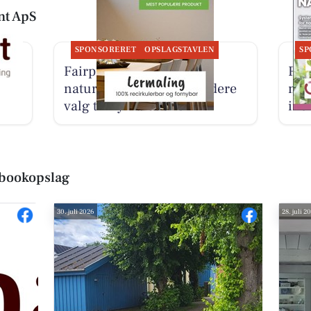
nt ApS
SPONSORERET
OPSLAGSTAVLEN
SP
Fairpaint ApS fremhæver
Fai
naturmaling som et sundere
mal
valg til nymalede rum
ind
ebookopslag
30. juli 2026
28. juli 2