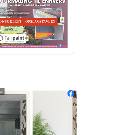
ONSORERET
OPSLAGSTAVLEN
rpaint ApS sælger naturlig
ing, der forbedrer
eklimaet
026