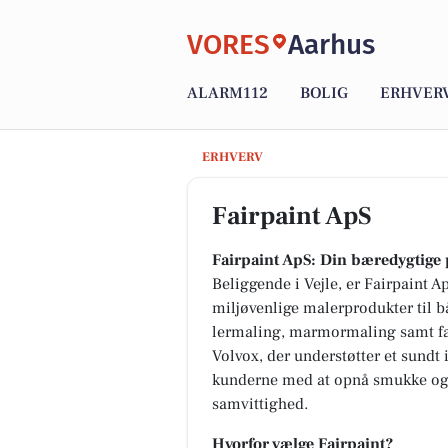
VORES
Aarhus
ALARM112
BOLIG
ERHVER
Fairpaint ApS
ERHVERV
Fairpaint ApS
Fairpaint ApS: Din bæredygtige 
Beliggende i Vejle, er Fairpaint 
miljøvenlige malerprodukter til bå
lermaling, marmormaling samt fa
Volvox, der understøtter et sundt 
kunderne med at opnå smukke og 
samvittighed.
Hvorfor vælge Fairpaint?