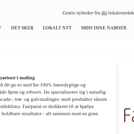
Gratis nyheder fra
dit
lokalområde
V
DET SKER
LOKALT NYT
MØD DINE NABOER
partner i maling
ApS dit go-to sted for 100% bæredygtige og
de hjem og erhverv. De specialiserer sig i naturlig
cade-, træ- og gulvmalinger, med produkter såsom
indeklima. Fairpaint er dedikeret til at hjælpe
holdbare resultater – alt sammen med en grøn