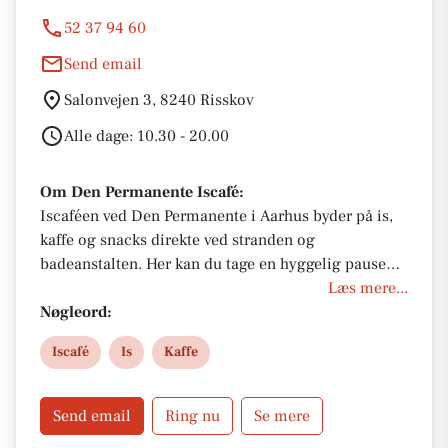
52 37 94 60
Send email
Salonvejen 3, 8240 Risskov
Alle dage: 10.30 - 20.00
Om Den Permanente Iscafé:
Iscaféen ved Den Permanente i Aarhus byder på is,
kaffe og snacks direkte ved stranden og
badeanstalten. Her kan du tage en hyggelig pause
med havudsigt, frisk luft og afslappet stemning tæt
Læs mere...
på vandet.
Nøgleord:
Iscafé
Is
Kaffe
Send email
Ring nu
Se mere