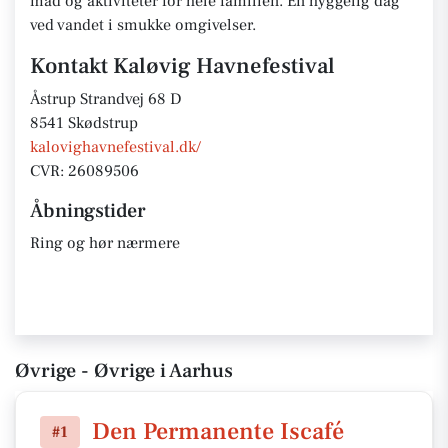
mad og aktiviteter for hele familien. En hyggelig dag
ved vandet i smukke omgivelser.
Kontakt Kaløvig Havnefestival
Åstrup Strandvej 68 D
8541 Skødstrup
kalovighavnefestival.dk/
CVR: 26089506
Åbningstider
Ring og hør nærmere
Øvrige - Øvrige i Aarhus
Den Permanente Iscafé
#1