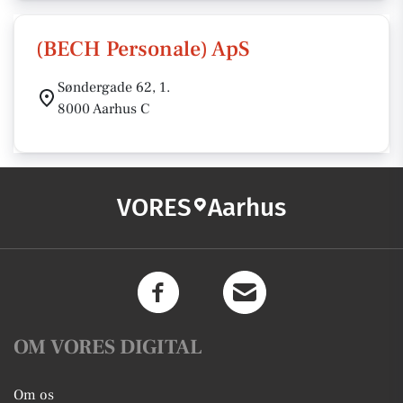
(BECH Personale) ApS
Søndergade 62, 1.
8000 Aarhus C
VORES
Aarhus
OM VORES DIGITAL
Om os