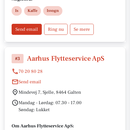
på bæredygtighed og smagsoplevelser.
Is
Kaffe
Isvogn
Send email
Ring nu
Se mere
Aarhus Flytteservice ApS
#3
70 20 80 28
Send email
Mindevej 7, Sjelle, 8464 Galten
Mandag - Lørdag: 07.30 - 17.00
Søndag: Lukket
Om Aarhus Flytteservice ApS: