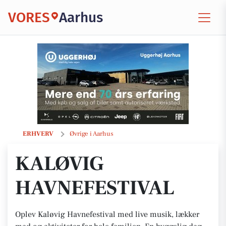
VORES
Aarhus
Kaløvig Havnefestival
ERHVERV
Øvrige i Aarhus
KALØVIG
HAVNEFESTIVAL
Oplev Kaløvig Havnefestival med live musik, lækker