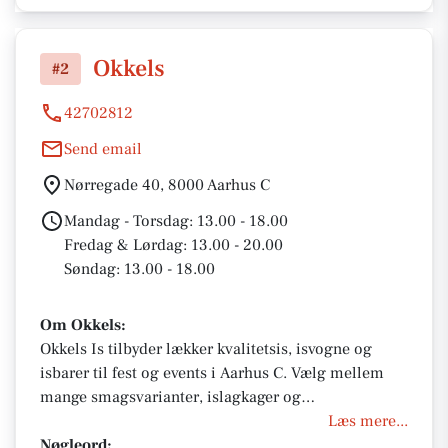
Okkels
#2
42702812
Send email
Nørregade 40, 8000 Aarhus C
Mandag - Torsdag: 13.00 - 18.00
Fredag & Lørdag: 13.00 - 20.00
Søndag: 13.00 - 18.00
Om Okkels:
Okkels Is tilbyder lækker kvalitetsis, isvogne og
isbarer til fest og events i Aarhus C. Vælg mellem
mange smagsvarianter, islagkager og
skræddersyede løsninger til dit arrengement. Perfekt
Læs mere...
til enhver fest med nem booking, levering og fokus
Nøgleord: