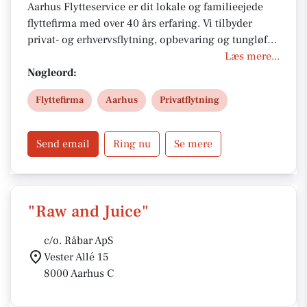
Aarhus Flytteservice er dit lokale og familieejede
flyttefirma med over 40 års erfaring. Vi tilbyder
privat- og erhvervsflytning, opbevaring og tungløft i
Aarhus og hele Jylland. Vores erfarne team sikrer
Læs mere...
tryg, effektiv og miljøbevidst flytning med fokus på
Nøgleord:
kvalitet, service og konkurrencedygtige priser.
Flyttefirma
Aarhus
Privatflytning
Kontakt os i dag for et tilbud.
Send email
Ring nu
Se mere
"Raw and Juice"
c/o. Råbar ApS
Vester Allé 15
8000 Aarhus C