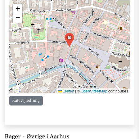
+
−
Leaflet
|
©
OpenStreetMap
contributors
Rutevejledning
Bager - Øvrige i Aarhus