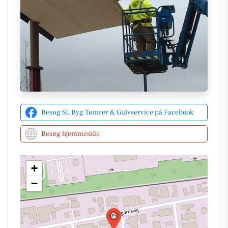
Besøg SL Byg Tømrer & Gulvservice på Facebook
Besøg hjemmeside
+
−