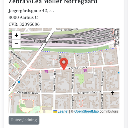
Zebra v/Lea Møller Nørregaard
Jægergårdsgade 42, st.
8000 Aarhus C
CVR: 32395686
+
−
Leaflet
|
©
OpenStreetMap
contributors
Rutevejledning