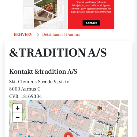
&tradition A/S
ERHVERV
Detailhandel i Aarhus
&TRADITION A/S
Kontakt &tradition A/S
Skt. Clemens Stræde 9, st. tv
8000 Aarhus C
CVR: 18169304
+
−