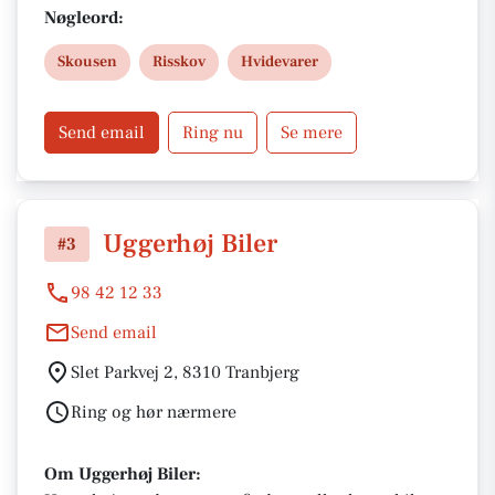
Risskov inden for vores åbningstider og få
Nøgleord:
professionel hjælp til dit næste køb.
Skousen
Risskov
Hvidevarer
Send email
Ring nu
Se mere
Uggerhøj Biler
#3
98 42 12 33
Send email
Slet Parkvej 2, 8310 Tranbjerg
Ring og hør nærmere
Om Uggerhøj Biler: