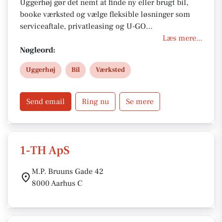
Uggerhøj gør det nemt at finde ny eller brugt bil,
booke værksted og vælge fleksible løsninger som
serviceaftale, privatleasing og U-GO
bilabonnement. Med rådgivning, faste priser og
Læs mere...
stærke kundefordele er Uggerhøj med dig hele
Nøgleord:
vejen.
Uggerhøj
Bil
Værksted
Send email
Ring nu
Se mere
1-TH ApS
M.P. Bruuns Gade 42
8000 Aarhus C