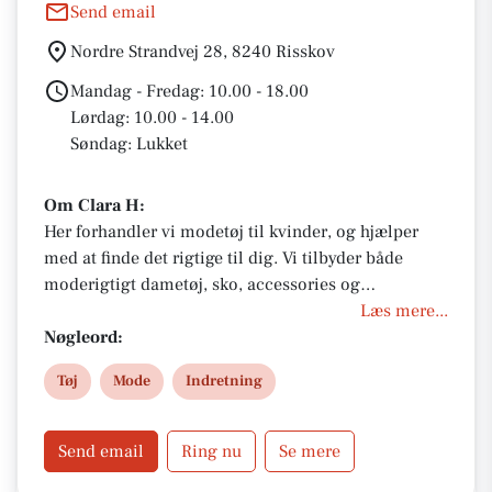
Send email
Nordre Strandvej 28, 8240 Risskov
Mandag - Fredag: 10.00 - 18.00
Lørdag: 10.00 - 14.00
Søndag: Lukket
Om Clara H:
Her forhandler vi modetøj til kvinder, og hjælper
med at finde det rigtige til dig. Vi tilbyder både
moderigtigt dametøj, sko, accessories og
livsstilsprodukter. Shop populære brands, kjoler,
Læs mere...
bluser, bukser og nyheder online eller besøg
Nøgleord:
butikken på Nordre Strandvej.
Tøj
Mode
Indretning
Send email
Ring nu
Se mere