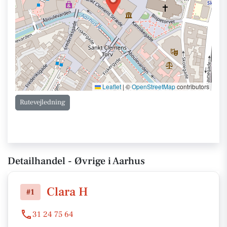
Leaflet
|
©
OpenStreetMap
contributors
Rutevejledning
Detailhandel - Øvrige i Aarhus
Clara H
#1
31 24 75 64