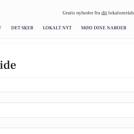
Gratis nyheder fra
dit
lokalområde
V
DET SKER
LOKALT NYT
MØD DINE NABOER
ide