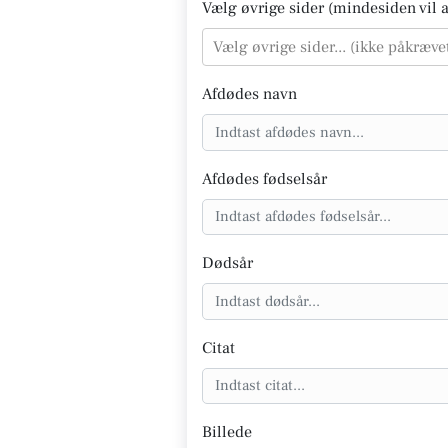
Vælg øvrige sider (mindesiden vil al
Vælg øvrige sider... (ikke påkræve
Afdødes navn
Afdødes fødselsår
Dødsår
Citat
Billede