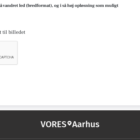
på vandret led (bredformat), og i så høj opløsning som muligt
 til billedet
VORES
Aarhus