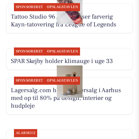
SPONSORERET
OPSLAGSTAVLEN
Tattoo Studio 96 Aarhus viser farverig
Kayn-tatovering fra League of Legends
SPONSORERET
OPSLAGSTAVLEN
SPAR Skejby holder klimauge i uge 33
SPONSORERET
OPSLAGSTAVLEN
Lagersalg.com holder lagersalg i Aarhus
med op til 80% på design, interiør og
hudpleje
ALARM112