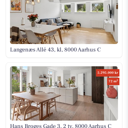
Langenæs Allé 43, kl, 8000 Aarhus C
5.295.000 kr
2
72 m
Hans Broges Gade 3, 2 tv, 8000 Aarhus C