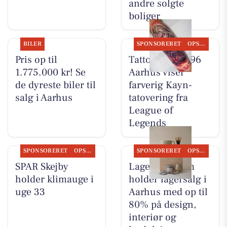
andre solgte
boliger
BILER
SPONSORERET
OPSLAGSTAVLEN
Pris op til
Tattoo Studio 96
1.775.000 kr! Se
Aarhus viser
de dyreste biler til
farverig Kayn-
salg i Aarhus
tatovering fra
League of
Legends
SPONSORERET
OPSLAGSTAVLEN
SPONSORERET
OPSLAGSTAVLEN
SPAR Skejby
Lagersalg.com
holder klimauge i
holder lagersalg i
uge 33
Aarhus med op til
80% på design,
interiør og