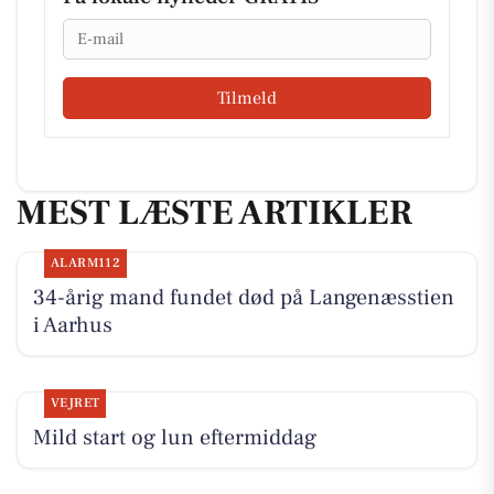
Email
Tilmeld
MEST LÆSTE ARTIKLER
ALARM112
34-årig mand fundet død på Langenæsstien
i Aarhus
VEJRET
Mild start og lun eftermiddag