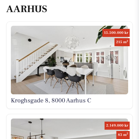
AARHUS
15.500.000 kr
2
215 m
Kroghsgade 8, 8000 Aarhus C
2.149.000 kr
2
83 m