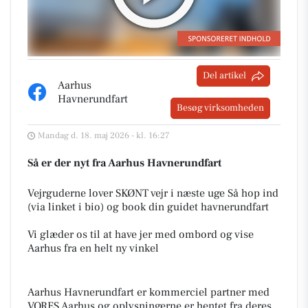
Del artikel
Aarhus
Havnerundfart
Besøg virksomheden
Mandag d. 18. maj 2026 - kl. 16:27
Så er der nyt fra Aarhus Havnerundfart
Vejrguderne lover SKØNT vejr i næste uge Så hop ind
(via linket i bio) og book din guidet havnerundfart
Vi glæder os til at have jer med ombord og vise
Aarhus fra en helt ny vinkel
Aarhus Havnerundfart er kommerciel partner med
VORES Aarhus og oplysningerne er hentet fra deres