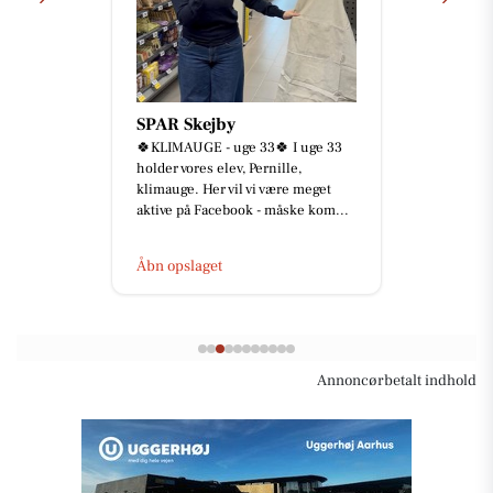
SPAR Skejby
🍀KLIMAUGE - uge 33🍀 I uge 33
holder vores elev, Pernille,
klimauge. Her vil vi være meget
aktive på Facebook - måske kom...
Åbn opslaget
Annoncørbetalt indhold