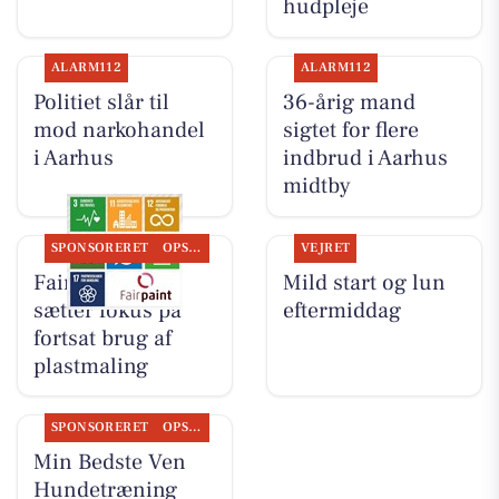
hudpleje
ALARM112
ALARM112
Politiet slår til
36-årig mand
mod narkohandel
sigtet for flere
i Aarhus
indbrud i Aarhus
midtby
SPONSORERET
OPSLAGSTAVLEN
VEJRET
Fairpaint ApS
Mild start og lun
sætter fokus på
eftermiddag
fortsat brug af
plastmaling
SPONSORERET
OPSLAGSTAVLEN
Min Bedste Ven
Hundetræning