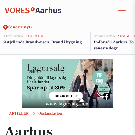
VORES
Aarhus
Seneste nyt ›
1 time siden |
ALARM112
8 timer siden |
ALARM112
Østjyllands Brandvæsen: Brand i bygning
Indbrud i Aarhus: To
seneste døgn
Aarhus Havnerundfart inviterer til guidet havnerundfart i næste uge
ARTIKLER
Opslagstavlen
Aarhus