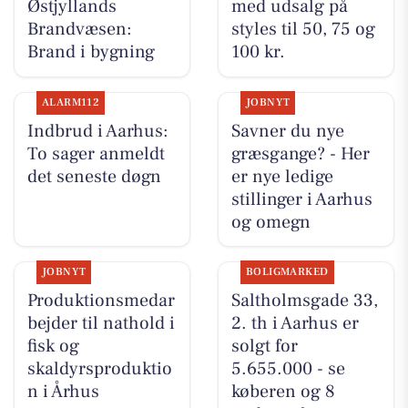
Østjyllands
med udsalg på
Brandvæsen:
styles til 50, 75 og
Brand i bygning
100 kr.
ALARM112
JOBNYT
Indbrud i Aarhus:
Savner du nye
To sager anmeldt
græsgange? - Her
det seneste døgn
er nye ledige
stillinger i Aarhus
og omegn
JOBNYT
BOLIGMARKED
Produktionsmedar
Saltholmsgade 33,
bejder til nathold i
2. th i Aarhus er
fisk og
solgt for
skaldyrsproduktio
5.655.000 - se
n i Århus
køberen og 8