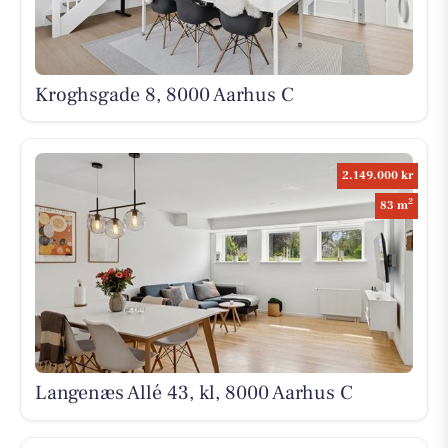
Kroghsgade 8, 8000 Aarhus C
2.149.000 kr
2
83 m
Langenæs Allé 43, kl, 8000 Aarhus C