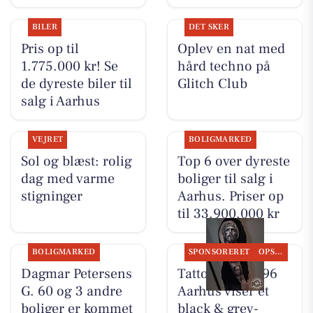
BILER
DET SKER
Pris op til
Oplev en nat med
1.775.000 kr! Se
hård techno på
de dyreste biler til
Glitch Club
salg i Aarhus
VEJRET
BOLIGMARKED
Sol og blæst: rolig
Top 6 over dyreste
dag med varme
boliger til salg i
stigninger
Aarhus. Priser op
til 33.900.000 kr
BOLIGMARKED
SPONSORERET
OPSLAGSTAVLEN
Dagmar Petersens
Tattoo Studio 96
G. 60 og 3 andre
Aarhus viser et
boliger er kommet
black & grey-