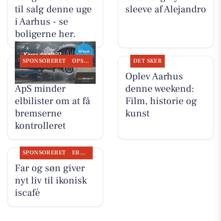
til salg denne uge
sleeve af Alejandro
i Aarhus - se
boligerne her.
SPONSORERET
OPSLAGSTAVLEN
DET SKER
Tilst Auto Aarhus
Oplev Aarhus
ApS minder
denne weekend:
elbilister om at få
Film, historie og
bremserne
kunst
kontrolleret
SPONSORERET
ERHVERV
Far og søn giver
nyt liv til ikonisk
is­café