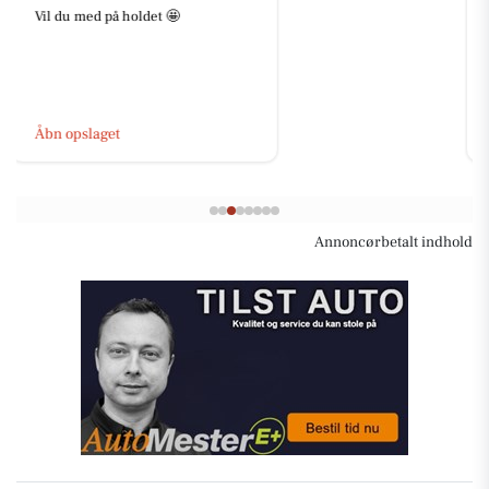
👕♻️ REMINDER – TØJBYTTEDAG
♻️👕 Har du tøj i skabet, som
fortjener et nyt hjem? Så husk at
kigge forbi vores tøjbyttedag! ...
Åbn opslaget
Annoncørbetalt indhold