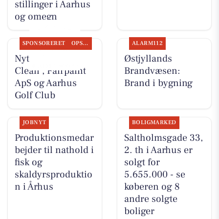
stillinger i Aarhus
og omegn
SPONSORERET
OPSLAGSTAVLEN
ALARM112
Nyt fra Classic
Østjyllands
Clean , Fairpaint
Brandvæsen:
ApS og Aarhus
Brand i bygning
Golf Club
JOBNYT
BOLIGMARKED
Produktionsmedar
Saltholmsgade 33,
bejder til nathold i
2. th i Aarhus er
fisk og
solgt for
skaldyrsproduktio
5.655.000 - se
n i Århus
køberen og 8
andre solgte
boliger