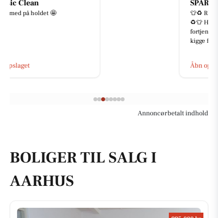
SPAR Skejby
👕♻️ REMINDER – TØJBYTTEDAG
♻️👕 Har du tøj i skabet, som
fortjener et nyt hjem? Så husk at
kigge forbi vores tøjbyttedag! ...
Åbn opslaget
Annoncørbetalt indhold
BOLIGER TIL SALG I
AARHUS