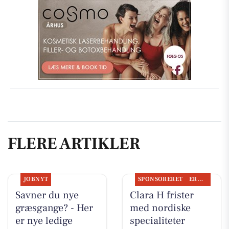
FLERE ARTIKLER
JOBNYT
SPONSORERET
ERHVERV
Savner du nye
Clara H frister
græsgange? - Her
med nordiske
er nye ledige
specialiteter