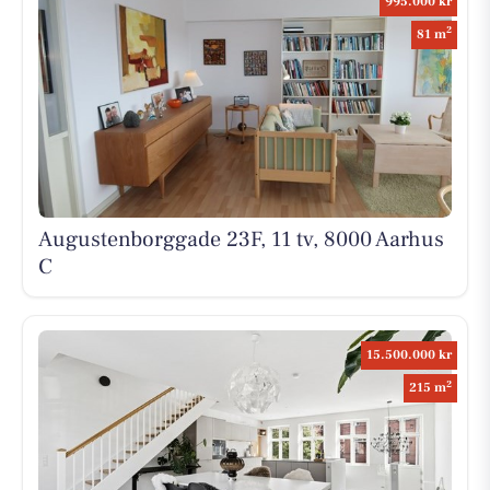
995.000 kr
2
81 m
Augustenborggade 23F, 11 tv, 8000 Aarhus
C
15.500.000 kr
2
215 m