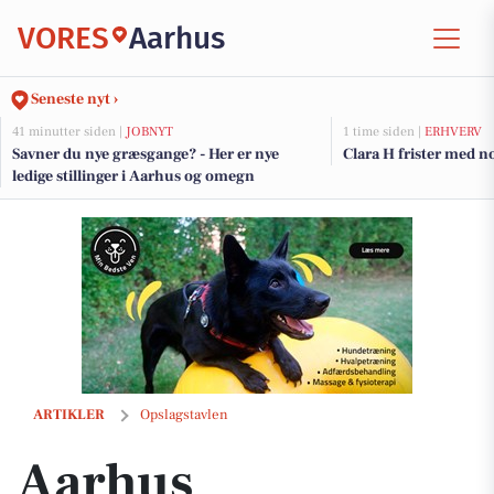
VORES
Aarhus
Seneste nyt ›
41 minutter siden |
JOBNYT
1 time siden |
ERHVERV
Savner du nye græsgange? - Her er nye
Clara H frister med no
ledige stillinger i Aarhus og omegn
Aarhus Havnerundfart tilbyder private ølsmagninger på vandet for st
ARTIKLER
Opslagstavlen
Aarhus