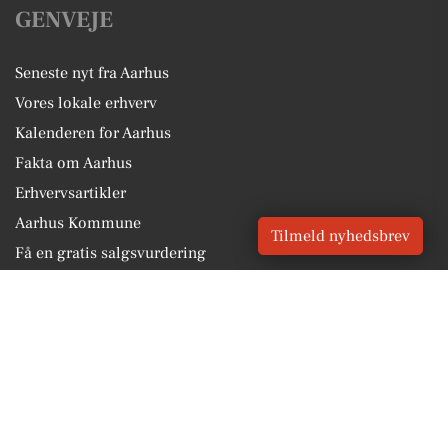
GENVEJE
Seneste nyt fra Aarhus
Vores lokale erhverv
Kalenderen for Aarhus
Fakta om Aarhus
Erhvervsartikler
Aarhus Kommune
Tilmeld nyhedsbrev
Få en gratis salgsvurdering
Sponsoreret indhold
Vores Digital © 2026
Kontakt VORES Digital
CVR: 41179082