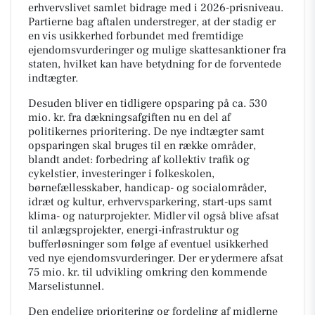
erhvervslivet samlet bidrage med i 2026-prisniveau.
Partierne bag aftalen understreger, at der stadig er
en vis usikkerhed forbundet med fremtidige
ejendomsvurderinger og mulige skattesanktioner fra
staten, hvilket kan have betydning for de forventede
indtægter.
Desuden bliver en tidligere opsparing på ca. 530
mio. kr. fra dækningsafgiften nu en del af
politikernes prioritering. De nye indtægter samt
opsparingen skal bruges til en række områder,
blandt andet: forbedring af kollektiv trafik og
cykelstier, investeringer i folkeskolen,
børnefællesskaber, handicap- og socialområder,
idræt og kultur, erhvervsparkering, start-ups samt
klima- og naturprojekter. Midler vil også blive afsat
til anlægsprojekter, energi-infrastruktur og
bufferløsninger som følge af eventuel usikkerhed
ved nye ejendomsvurderinger. Der er ydermere afsat
75 mio. kr. til udvikling omkring den kommende
Marselistunnel.
Den endelige prioritering og fordeling af midlerne