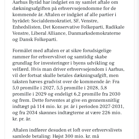
Aarhus Byråd har indgået en ny samlet aftale om
dækningsafgiften på erhvervsejendomme for de
kommende år. Aftalen er indgået af alle partier i
byrådet: Socialdemokratiet, SF, Venstre,
Enhedslisten, Det Konservative Folkeparti, Radikale
Venstre, Liberal Alliance, Danmarksdemokraterne
og Dansk Folkeparti.
Formålet med aftalen er at sikre forudsigelige
rammer for erhvervslivet og samtidig skabe
grundlag for investeringer i byens udvikling og
velfærd. Hvis man driver erhvervsejendom i Aarhus,
vil der fortsat skulle betales dækningsafgift, men
taksten hæves gradvist over de kommende år: Fra
5,0 promille i 2027, 5,5 promille i 2028, 5,8
promille i 2029 og endeligt 6,2 promille fra 2030
og frem. Dette forventes at give en gennemsnitlig
indtægt på 114 mio. kr. pr. år i perioden 2027-2031,
og fra 2034 skønnes indtægterne at være 226 mio.
kr. pr. år.
Aftalen indfører desuden et loft over erhvervslivets
samlede betaling: Højst 300 mio. kr. må