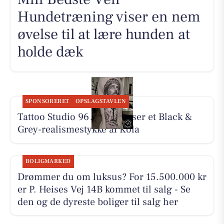
Hundetræning viser en nem
øvelse til at lære hunden at
holde dæk
SPONSORERET
OPSLAGSTAVLEN
Tattoo Studio 96 Aarhus viser et Black &
Grey-realismestykke af Kola
BOLIGMARKED
Drømmer du om luksus? For 15.500.000 kr
er P. Heises Vej 14B kommet til salg - Se
den og de dyreste boliger til salg her