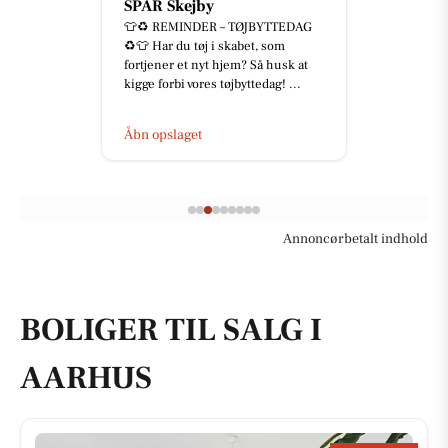
SPAR Skejby
👕♻️ REMINDER – TØJBYTTEDAG
♻️👕 Har du tøj i skabet, som
fortjener et nyt hjem? Så husk at
kigge forbi vores tøjbyttedag! ...
Åbn opslaget
Annoncørbetalt indhold
BOLIGER TIL SALG I
AARHUS