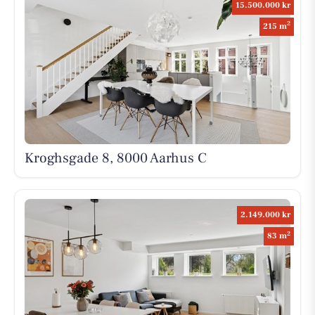
15.500.000 kr
2
215 m
Kroghsgade 8, 8000 Aarhus C
2.149.000 kr
2
83 m