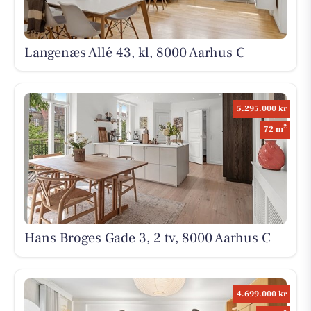
Langenæs Allé 43, kl, 8000 Aarhus C
5.295.000 kr
2
72 m
Hans Broges Gade 3, 2 tv, 8000 Aarhus C
4.699.000 kr