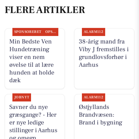
FLERE ARTIKLER
SPONSORERET
OPSLAGSTAVLEN
ALARM112
Min Bedste Ven
38-årig mand fra
Hundetræning
Viby J fremstilles i
viser en nem
grundlovsforhør i
øvelse til at lære
Aarhus
hunden at holde
dæk
JOBNYT
ALARM112
Savner du nye
Østjyllands
græsgange? - Her
Brandvæsen:
er nye ledige
Brand i bygning
stillinger i Aarhus
og omegn