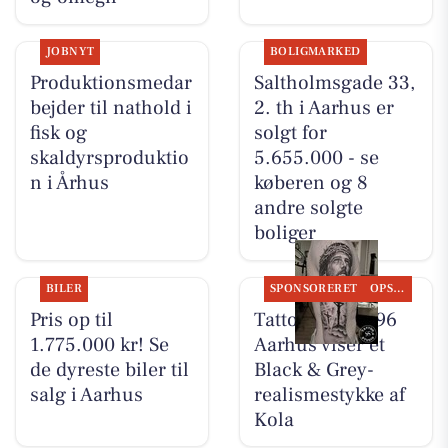
JOBNYT
BOLIGMARKED
Produktionsmedar
Saltholmsgade 33,
bejder til nathold i
2. th i Aarhus er
fisk og
solgt for
skaldyrsproduktio
5.655.000 - se
n i Århus
køberen og 8
andre solgte
boliger
BILER
SPONSORERET
OPSLAGSTAVLEN
Pris op til
Tattoo Studio 96
1.775.000 kr! Se
Aarhus viser et
de dyreste biler til
Black & Grey-
salg i Aarhus
realismestykke af
Kola