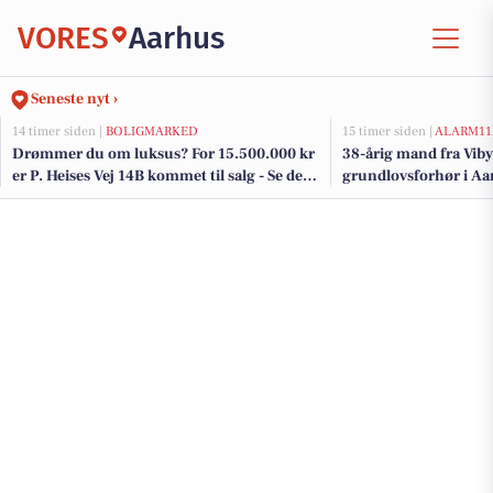
VORES
Aarhus
Seneste nyt ›
14 timer siden |
BOLIGMARKED
15 timer siden |
ALARM11
Drømmer du om luksus? For 15.500.000 kr
38-årig mand fra Viby 
er P. Heises Vej 14B kommet til salg - Se den
grundlovsforhør i Aa
og de dyreste boliger til salg her