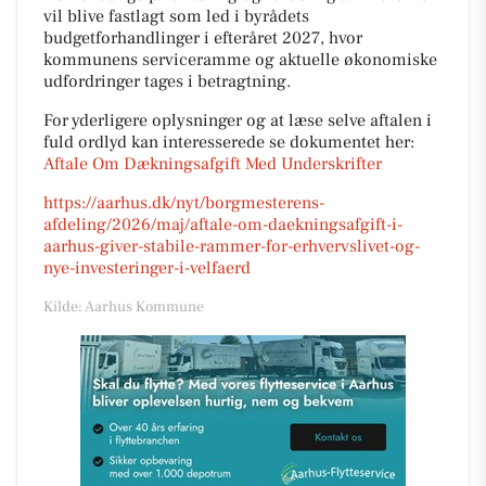
vil blive fastlagt som led i byrådets
budgetforhandlinger i efteråret 2027, hvor
kommunens serviceramme og aktuelle økonomiske
udfordringer tages i betragtning.
For yderligere oplysninger og at læse selve aftalen i
fuld ordlyd kan interesserede se dokumentet her:
Aftale Om Dækningsafgift Med Underskrifter
https://aarhus.dk/nyt/borgmesterens-
afdeling/2026/maj/aftale-om-daekningsafgift-i-
aarhus-giver-stabile-rammer-for-erhvervslivet-og-
nye-investeringer-i-velfaerd
Kilde: Aarhus Kommune