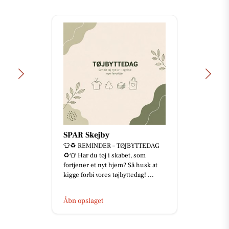
SPAR Skejby
👕♻️ REMINDER – TØJBYTTEDAG
♻️👕 Har du tøj i skabet, som
fortjener et nyt hjem? Så husk at
kigge forbi vores tøjbyttedag! ...
Åbn opslaget