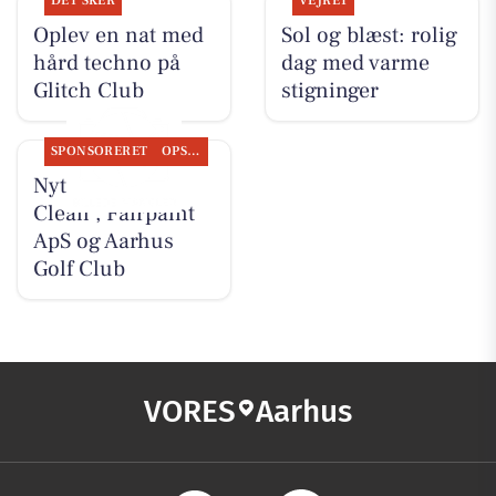
DET SKER
VEJRET
Oplev en nat med
Sol og blæst: rolig
hård techno på
dag med varme
Glitch Club
stigninger
SPONSORERET
OPSLAGSTAVLEN
Nyt fra Classic
Clean , Fairpaint
ApS og Aarhus
Golf Club
VORES
Aarhus