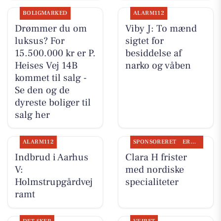
BOLIGMARKED
ALARM112
Drømmer du om
Viby J: To mænd
luksus? For
sigtet for
15.500.000 kr er P.
besiddelse af
Heises Vej 14B
narko og våben
kommet til salg -
Se den og de
dyreste boliger til
salg her
ALARM112
SPONSORERET
ERHVERV
Indbrud i Aarhus
Clara H frister
V:
med nordiske
Holmstrupgårdvej
specialiteter
ramt