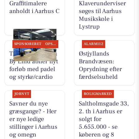
Graffitimalere
Klaverunderviser
anholdt i Aarhus C
søges til Aarhus
Musikskole i
Lystrup
SPONSORERET
OPSLAGSTAVLEN
ALARM112
Træningsklubben
Østjyllands
By Lind åbner nyt
Brandvæsen:
forløb med padel
Oprydning efter
og styrke/cardio
færdselsuheld
JOBNYT
BOLIGMARKED
Savner du nye
Saltholmsgade 33,
græsgange? - Her
2. th i Aarhus er
er nye ledige
solgt for
stillinger i Aarhus
5.655.000 - se
og omegn
køberen og 8