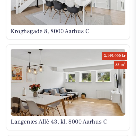
Kroghsgade 8, 8000 Aarhus C
2.149.000 kr
2
83 m
Langenæs Allé 43, kl, 8000 Aarhus C