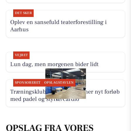
DET SKER
Oplev en sansefuld teaterforestilling i
Aarhus
VEJRET
Lun dag, men morgenen bider lidt
SPONSORERET
OPSLAGSTAVLEN
Træningsklubben By Lind åbner nyt forløb
med padel og styrke/cardio
OPSLAG FRA VORES