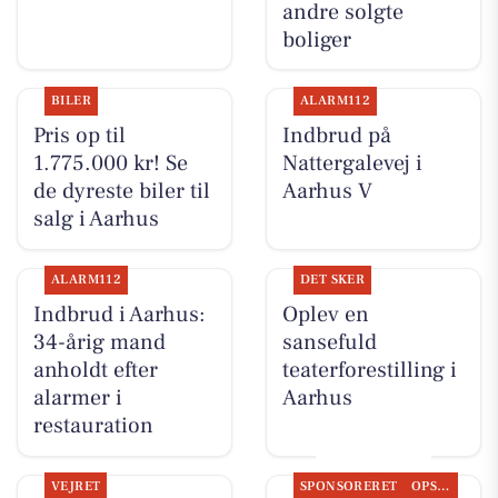
andre solgte
boliger
BILER
ALARM112
Pris op til
Indbrud på
1.775.000 kr! Se
Nattergalevej i
de dyreste biler til
Aarhus V
salg i Aarhus
ALARM112
DET SKER
Indbrud i Aarhus:
Oplev en
34-årig mand
sansefuld
anholdt efter
teaterforestilling i
alarmer i
Aarhus
restauration
VEJRET
SPONSORERET
OPSLAGSTAVLEN