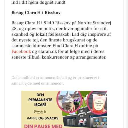
ind i dit hjem døgnet rundt.
Besøg Clara H i Risskov
Besøg Clara H i 8240 Risskov på Nordre Strandvej
28, og oplev en butik, der lever og ånder for stil,
skønhed og lokalt fællesskab. Lad dig inspirere af
det nyeste tøj, den fineste brugskunst og de
skønneste blomster. Find Clara H online på
Facebook
og
clarah.dk
for at følge med i deres
seneste tilbud, konkurrencer og arrangementer.
Dette indhold er annoncørbetalt og er produceret i
samarbejde med en annoncør.