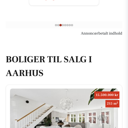
Annoncørbetalt indhold
BOLIGER TIL SALG I
AARHUS
15.500.000 kr
2
215 m