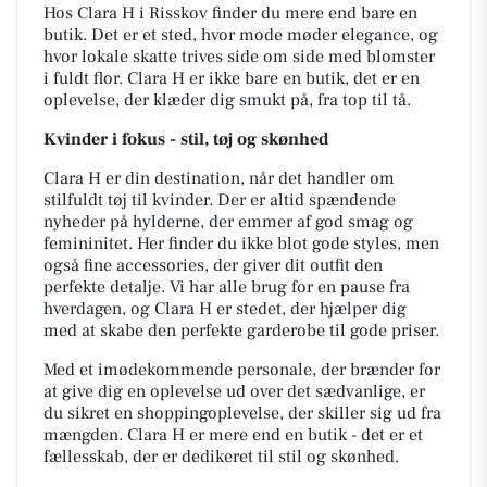
Hos Clara H i Risskov finder du mere end bare en
butik. Det er et sted, hvor mode møder elegance, og
hvor lokale skatte trives side om side med blomster
i fuldt flor. Clara H er ikke bare en butik, det er en
oplevelse, der klæder dig smukt på, fra top til tå.
Kvinder i fokus - stil, tøj og skønhed
Clara H er din destination, når det handler om
stilfuldt tøj til kvinder. Der er altid spændende
nyheder på hylderne, der emmer af god smag og
femininitet. Her finder du ikke blot gode styles, men
også fine accessories, der giver dit outfit den
perfekte detalje. Vi har alle brug for en pause fra
hverdagen, og Clara H er stedet, der hjælper dig
med at skabe den perfekte garderobe til gode priser.
Med et imødekommende personale, der brænder for
at give dig en oplevelse ud over det sædvanlige, er
du sikret en shoppingoplevelse, der skiller sig ud fra
mængden. Clara H er mere end en butik - det er et
fællesskab, der er dedikeret til stil og skønhed.