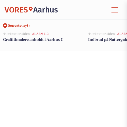
VORES
Aarhus
Seneste nyt ›
44 minutter siden |
ALARM112
44 minutter siden |
ALAR
Graffitimalere anholdt i Aarhus C
Indbrud på Nattergale