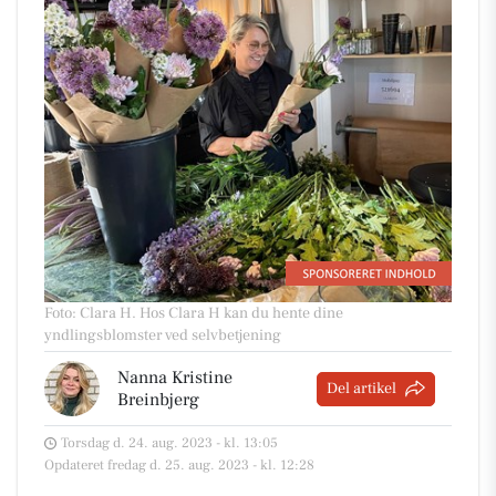
Foto: Clara H
.
Hos Clara H kan du hente dine
yndlingsblomster ved selvbetjening
Nanna Kristine
Del artikel
Breinbjerg
Torsdag d. 24. aug. 2023 - kl. 13:05
Opdateret fredag d. 25. aug. 2023 - kl. 12:28