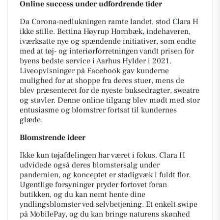
Online success under udfordrende tider
Da Corona-nedlukningen ramte landet, stod Clara H
ikke stille. Bettina Høyrup Hornbæk, indehaveren,
iværksatte nye og spændende initiativer, som endte
med at tøj- og interiørforretningen vandt prisen for
byens bedste service i Aarhus Hylder i 2021.
Liveopvisninger på Facebook gav kunderne
mulighed for at shoppe fra deres stuer, mens de
blev præsenteret for de nyeste buksedragter, sweatre
og støvler. Denne online tilgang blev mødt med stor
entusiasme og blomstrer fortsat til kundernes
glæde.
Blomstrende ideer
Ikke kun tøjafdelingen har været i fokus. Clara H
udvidede også deres blomstersalg under
pandemien, og konceptet er stadigvæk i fuldt flor.
Ugentlige forsyninger pryder fortovet foran
butikken, og du kan nemt hente dine
yndlingsblomster ved selvbetjening. Et enkelt swipe
på MobilePay, og du kan bringe naturens skønhed