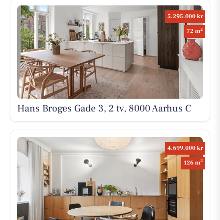
5.295.000 kr
2
72 m
Hans Broges Gade 3, 2 tv, 8000 Aarhus C
4.699.000 kr
2
126 m