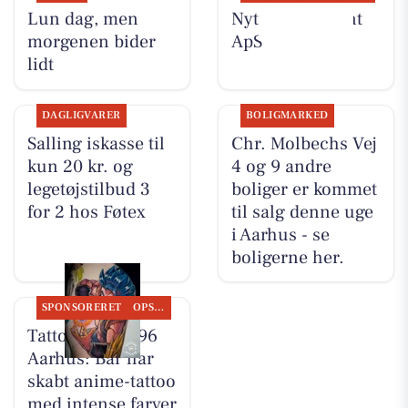
Lun dag, men
Nyt fra Fairpaint
morgenen bider
ApS
lidt
DAGLIGVARER
BOLIGMARKED
Salling iskasse til
Chr. Molbechs Vej
kun 20 kr. og
4 og 9 andre
legetøjstilbud 3
boliger er kommet
for 2 hos Føtex
til salg denne uge
i Aarhus - se
boligerne her.
SPONSORERET
OPSLAGSTAVLEN
Tattoo Studio 96
Aarhus: Bar har
skabt anime-tattoo
med intense farver