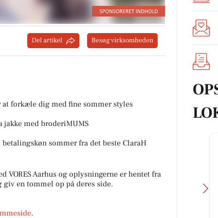
Del artikel
Besøg virksomheden
OP
at forkæle dig med fine sommer styles
LO
ta jakke med broderiMUMS
ed betalingskøn sommer fra det beste ClaraH
d VORES Aarhus og oplysningerne er hentet fra
og giv en tommel op på deres side.
emmeside
.