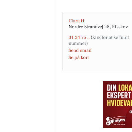
Fairpaint ApS
Clara H
Hvad er undskyldningen for fo
Nordre Strandvej 28, Risskov
brug af plastmaling? Plastmal
har i mange år været en popul
31 24 75 ..
løsning inden for bygges...
Send email
Åbn opslaget
Se på kort