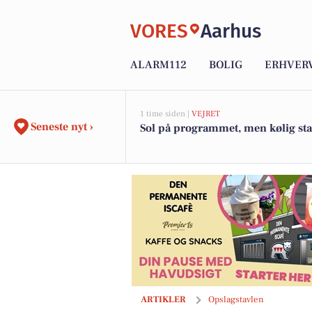
VORES
Aarhus
ALARM112
BOLIG
ERHVER
1 time siden |
VEJRET
Seneste nyt ›
Sol på programmet, men kølig sta
Clara H viser Marta-jakke med broderi p
ARTIKLER
Opslagstavlen