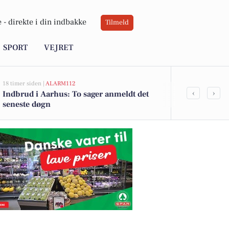
 -
direkte i din indbakke
Tilmeld
SPORT
VEJRET
18 timer siden |
ALARM112
18 timer siden |
A
‹
›
Indbrud i Aarhus: To sager anmeldt det
Politiet slå
seneste døgn