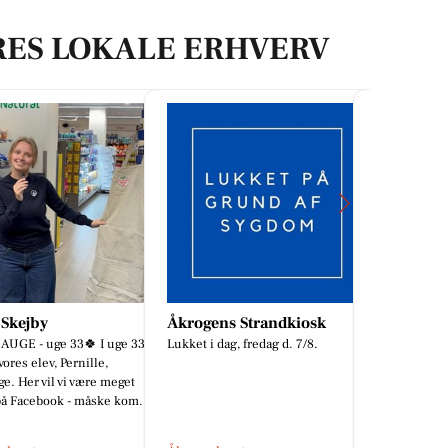
RES LOKALE ERHVERV
ens Strandkiosk
Min Bedste Ven
Clara H
i dag, fredag d. 7/8.
UDSALG💥💥
Hundetræning
STYLES TIL 
Rejser din hund sig op og løber
INDTIL MAN
efter dig 2 sekunder efter, du har
DU SKAL V
sagt dæk?🐶✖️ I videoen ser du en
HER🤩
nem træningsøvelse, jeg...