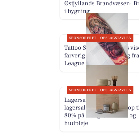
Østjyllands Brandvæsen: B
i bygning
SPONSORERET
OPSLAGSTAVLEN
Tattoo Studio 96 Aarhus vis
farverig Kayn-tatovering fr
League of Legends
SPONSORERET
OPSLAGSTAVLEN
Lagersalg.com holder
lagersalg i Aarhus med op ti
80% på design, interiør og
hudpleje