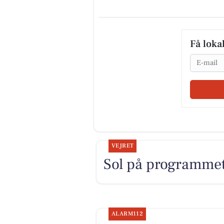
Få loka
Email
VEJRET
Sol på programmet,
ALARM112