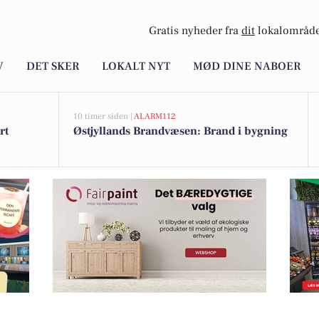
Gratis nyheder fra
dit
lokalområde
V
DET SKER
LOKALT NYT
MØD DINE NABOER
10 timer siden |
ALARM112
rt
Østjyllands Brandvæsen: Brand i bygning
å live