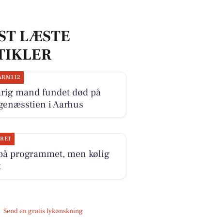
ST LÆSTE
TIKLER
ARM112
årig mand fundet død på
genæsstien i Aarhus
JRET
 på programmet, men kølig
t
Send en gratis lykønskning