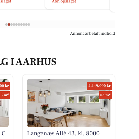
slaget
Åbn opslage
Åbn opslaget
Annoncørbetalt indhold
LG I AARHUS
00 kr
2.149.000 kr
2
2
15 m
83 m
 C
Langenæs Allé 43, kl, 8000