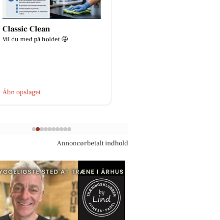
SPAR Skejby
Åkrogens Strandk
🍀KLIMAUGE - uge 33🍀 I uge 33
Lukket i dag, fredag d. 
holder vores elev, Pernille,
klimauge. Her vil vi være meget
aktive på Facebook - måske kom...
Åbn opslaget
Åbn opslaget
Annoncørbetalt indhold