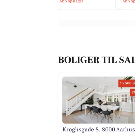
bn opslaget
Åbn opslaget
Åbn op
BOLIGER TIL SA
15.500.0
2
Kroghsgade 8, 8000 Aarhus