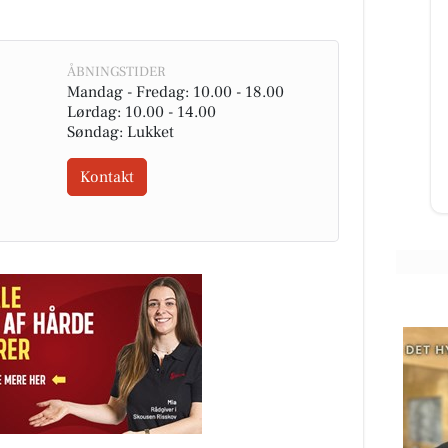
Classic Clean
ÅBNINGSTIDER
rtsat
Vil du med på holdet 🤩
Mandag - Fredag: 10.00 - 18.00
ing
Lørdag: 10.00 - 14.00
ær
Søndag: Lukket
Kontakt
Åbn opslaget