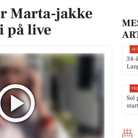
er Marta-jakke
ME
 på live
AR
AL
34-
Lan
VE
Sol
star