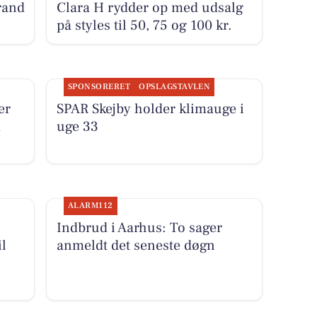
rand
Clara H rydder op med udsalg
på styles til 50, 75 og 100 kr.
SPONSORERET
OPSLAGSTAVLEN
er
SPAR Skejby holder klimauge i
a
uge 33
ALARM112
Indbrud i Aarhus: To sager
l
anmeldt det seneste døgn