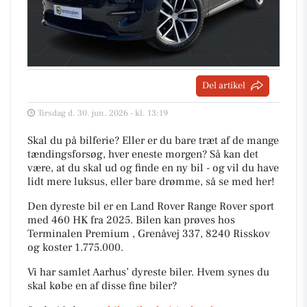
Del artikel
Tirsdag d. 30. jun. 2026 - kl. 13:19
Skal du på bilferie? Eller er du bare træt af de mange
tændingsforsøg, hver eneste morgen? Så kan det
være, at du skal ud og finde en ny bil - og vil du have
lidt mere luksus, eller bare drømme, så se med her!
Den dyreste bil er en Land Rover Range Rover sport
med 460 HK fra 2025. Bilen kan prøves hos
Terminalen Premium , Grenåvej 337, 8240 Risskov
og koster 1.775.000.
Vi har samlet Aarhus’ dyreste biler. Hvem synes du
skal købe en af disse fine biler?