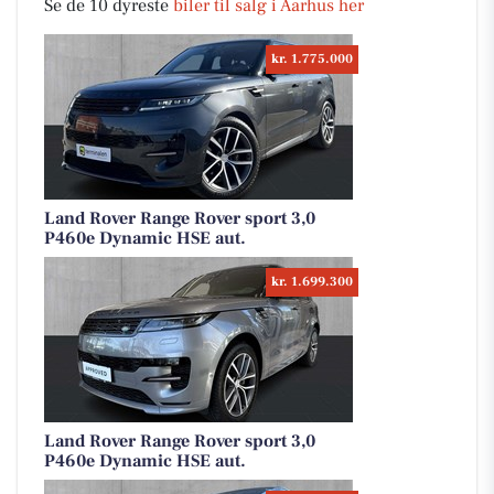
Se de 10 dyreste
biler til salg i Aarhus her
kr. 1.775.000
Land Rover Range Rover sport 3,0
P460e Dynamic HSE aut.
kr. 1.699.300
Land Rover Range Rover sport 3,0
P460e Dynamic HSE aut.