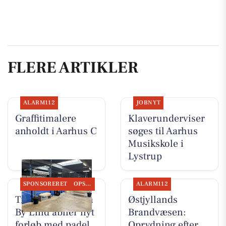
FLERE ARTIKLER
ALARM112
JOBNYT
Graffitimalere
Klaverunderviser
anholdt i Aarhus C
søges til Aarhus
Musikskole i
Lystrup
SPONSORERET
OPSLAGSTAVLEN
ALARM112
Træningsklubben
Østjyllands
By Lind åbner nyt
Brandvæsen:
forløb med padel
Oprydning efter