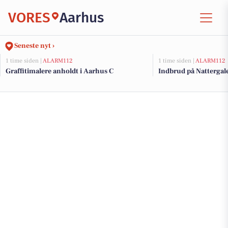
VORES
Aarhus
Seneste nyt ›
1 time siden |
ALARM112
1 time siden |
ALARM112
Graffitimalere anholdt i Aarhus C
Indbrud på Nattergale