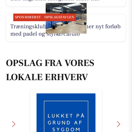
SPONSORERET
OPSLAGSTAVLEN
Træningsklubben By Lind åbner nyt forløb
med padel og styrke/cardio
OPSLAG FRA VORES
LOKALE ERHVERV