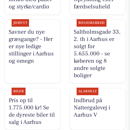
og styrke/cardio
færdselsuheld
JOBNYT
BOLIGMARKED
Savner du nye
Saltholmsgade 33,
græsgange? - Her
2. th i Aarhus er
er nye ledige
solgt for
stillinger i Aarhus
5.655.000 - se
og omegn
køberen og 8
andre solgte
boliger
BILER
ALARM112
Pris op til
Indbrud på
1.775.000 kr! Se
Nattergalevej i
de dyreste biler til
Aarhus V
salg i Aarhus