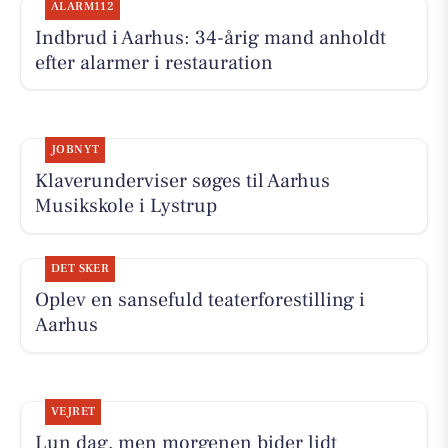
ALARM112
Indbrud i Aarhus: 34-årig mand anholdt
efter alarmer i restauration
JOBNYT
Klaverunderviser søges til Aarhus
Musikskole i Lystrup
DET SKER
Oplev en sansefuld teaterforestilling i
Aarhus
VEJRET
Lun dag, men morgenen bider lidt