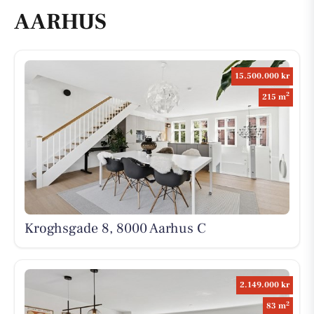
AARHUS
15.500.000 kr
2
215 m
Kroghsgade 8, 8000 Aarhus C
2.149.000 kr
2
83 m