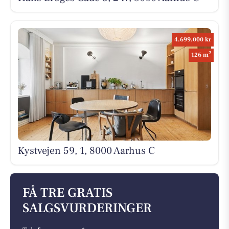
4.699.000 kr
2
126 m
Kystvejen 59, 1, 8000 Aarhus C
FÅ TRE GRATIS
SALGSVURDERINGER