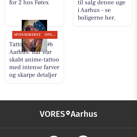
for 2 hos Føtex
til salg denne uge
i Aarhus - se
boligerne her.
SPONSORERET
OPSLAGSTAVLEN
Tattoo Studio 96
Aarhus: Bar har
skabt anime-tattoo
med intense farver
og skarpe detaljer
VORES
Aarhus