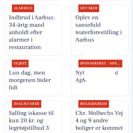
ALARM112
DET SKER
Indbrud i Aarhus:
Oplev en
34-årig mand
sansefuld
anholdt efter
teaterforestilling i
alarmer i
Aarhus
restauration
VEJRET
SPONSORERET
OPSLAGSTAVLEN
Lun dag, men
Nyt fra Fairpaint
morgenen bider
ApS
lidt
DAGLIGVARER
BOLIGMARKED
Salling iskasse til
Chr. Molbechs Vej
kun 20 kr. og
4 og 9 andre
legetøjstilbud 3
boliger er kommet