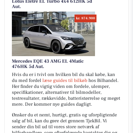
Lotus Eletre EL Turbo 4x4 612HK 5d
Aut.
kr. 874.900
Mercedes EQE 43 AMG EL 4Matic
476HK 5d Aut.
Hvis du er i tvivl om hvilken bil du skal købe, kan
du med fordel
læse guides til bilkøb
hos Bilhandel.
Her finder du vigtig viden om fordele, ulemper,
specifikationer, alternativer til bilmodeller,
testresultater, rækkevidde, batteristørrelse og meget
mere. Der kommer nye guides dagligt.
Ønsker du et nemt, hurtigt, gratis og uforpligtende
salg af bil, kan du gøre det gennem TjekBil. Vi
sender din bil ud til vores store netværk af
bilforhandlere, som efterfølgende kontakter dig og