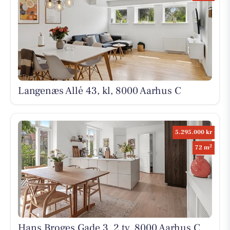
Langenæs Allé 43, kl, 8000 Aarhus C
5.295.000 kr
2
72 m
Hans Broges Gade 3, 2 tv, 8000 Aarhus C