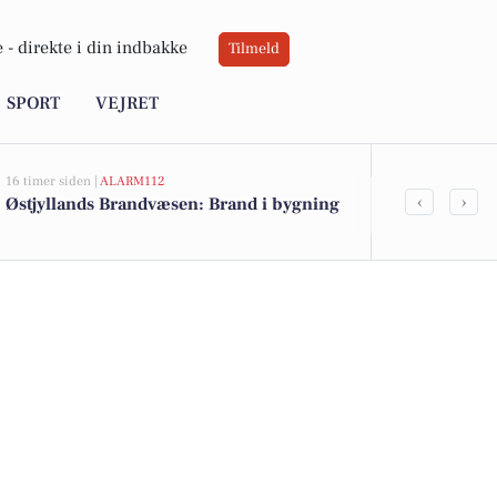
 -
direkte i din indbakke
Tilmeld
SPORT
VEJRET
16 timer siden |
ALARM112
07-08-2026 12:20
‹
›
Østjyllands Brandvæsen: Brand i bygning
Indbrud i Aa
seneste døg