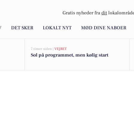
Gratis nyheder fra
dit
lokalområde
V
DET SKER
LOKALT NYT
MØD DINE NABOER
7 timer siden |
VEJRET
Sol på programmet, men kølig start