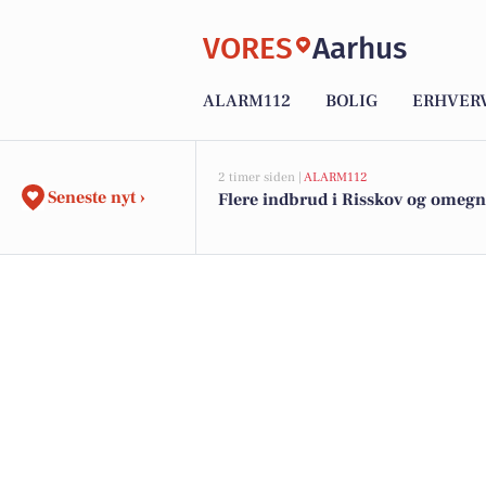
VORES
Aarhus
ALARM112
BOLIG
ERHVER
2 timer siden |
ALARM112
Seneste nyt ›
Flere indbrud i Risskov og omegn