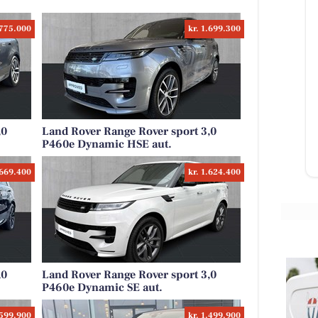
.775.000
kr. 1.699.300
Classic Clean
rtsat
Vil du med på holdet 🤩
ing
ær
,0
Land Rover Range Rover sport 3,0
P460e Dynamic HSE aut.
Åbn opslaget
.669.400
kr. 1.624.400
,0
Land Rover Range Rover sport 3,0
P460e Dynamic SE aut.
.599.900
kr. 1.499.900