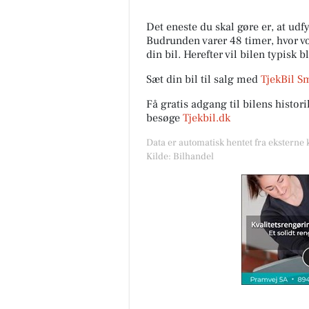
Det eneste du skal gøre er, at ud
Budrunden varer 48 timer, hvor vor
din bil. Herefter vil bilen typisk b
Sæt din bil til salg med
TjekBil S
Få gratis adgang til bilens histo
besøge
Tjekbil.dk
Data er automatisk hentet fra eksterne 
Kilde: Bilhandel