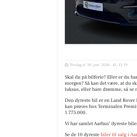
Tirsdag d. 30. jun. 2026 - kl. 13:19
Skal du på bilferie? Eller er du b
morgen? Så kan det være, at du ska
luksus, eller bare drømme, så se 
Den dyreste bil er en Land Rover
kan prøves hos Terminalen Premiu
1.775.000.
Vi har samlet Aarhus’ dyreste bile
Se de 10 dyreste
biler til salg i A