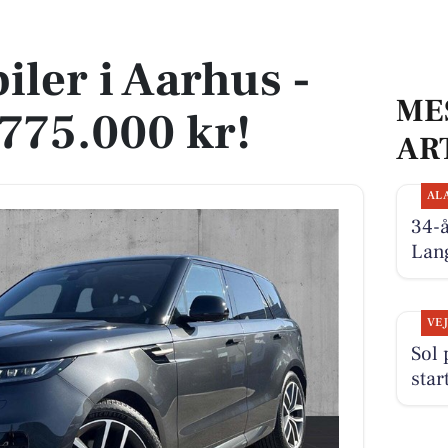
.775.000 kr!
iler i Aarhus -
ME
1.775.000 kr!
AR
AL
34-
Lan
VE
Sol
star