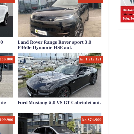
,0
Land Rover Range Rover sport 3,0
P460e Dynamic HSE aut.
.350.000
kr. 1.212.121
mic
Ford Mustang 5,0 V8 GT Cabriolet aut.
.199.900
kr. 874.900