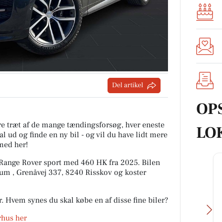
Del artikel
OP
are træt af de mange tændingsforsøg, hver eneste
LO
l ud og finde en ny bil - og vil du have lidt mere
med her!
 Range Rover sport med 460 HK fra 2025. Bilen
m , Grenåvej 337, 8240 Risskov og koster
r. Hvem synes du skal købe en af disse fine biler?
arhus her