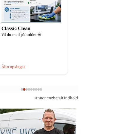
SPAR Skejby
Åkrogens Strandk
🍀KLIMAUGE - uge 33🍀 I uge 33
Lukket i dag, fredag d. 
holder vores elev, Pernille,
klimauge. Her vil vi være meget
aktive på Facebook - måske kom...
Åbn opslaget
Åbn opslaget
Annoncørbetalt indhold