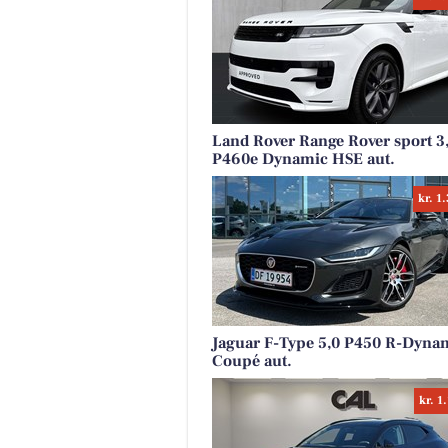
Land Rover Range Rover sport 3
P460e Dynamic HSE aut.
kr. 1
Jaguar F-Type 5,0 P450 R-Dyna
Coupé aut.
kr. 1