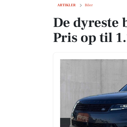
De dyreste biler i Aarhus - Pris op til 1
ARTIKLER
Biler
De dyreste b
Pris op til 