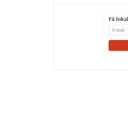
Få loka
Email