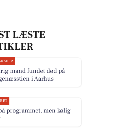
ST LÆSTE
TIKLER
ARM112
årig mand fundet død på
genæsstien i Aarhus
JRET
 på programmet, men kølig
t