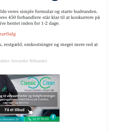
fylde vores simple formular og starte budrunden.
es 450 forhandlere står klar til at konkurrere på
live hentet inden for 1-2 dage.
martSalg
rik, restgæld, omkostninger og meget mere ved at
kilder, herunder Bilhandel.