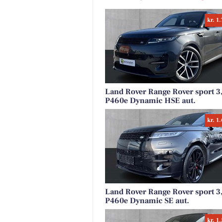
kr. 1
Fairpaint ApS
Hvad er undskyldningen for fo
brug af plastmaling? Plastmal
har i mange år været en popul
løsning inden for bygges...
Land Rover Range Rover sport 3
P460e Dynamic HSE aut.
Åbn opslaget
kr. 1
Land Rover Range Rover sport 3
P460e Dynamic SE aut.
kr. 1