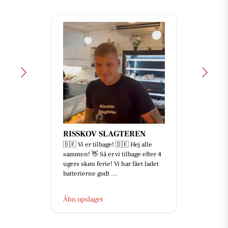
RISSKOV SLAGTEREN
🇩🇰 Vi er tilbage! 🇩🇰 Hej alle
sammen! 👋 Så er vi tilbage efter 4
ugers skøn ferie! Vi har fået ladet
batterierne godt ...
Åbn opslaget