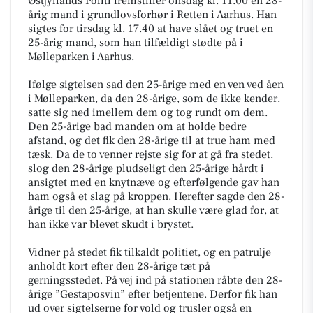
Østjyllands Politi fremstiller onsdag kl. 11.00 en 28-
årig mand i grundlovsforhør i Retten i Aarhus. Han
sigtes for tirsdag kl. 17.40 at have slået og truet en
25-årig mand, som han tilfældigt stødte på i
Mølleparken i Aarhus.
Ifølge sigtelsen sad den 25-årige med en ven ved åen
i Mølleparken, da den 28-årige, som de ikke kender,
satte sig ned imellem dem og tog rundt om dem.
Den 25-årige bad manden om at holde bedre
afstand, og det fik den 28-årige til at true ham med
tæsk. Da de to venner rejste sig for at gå fra stedet,
slog den 28-årige pludseligt den 25-årige hårdt i
ansigtet med en knytnæve og efterfølgende gav han
ham også et slag på kroppen. Herefter sagde den 28-
årige til den 25-årige, at han skulle være glad for, at
han ikke var blevet skudt i brystet.
Vidner på stedet fik tilkaldt politiet, og en patrulje
anholdt kort efter den 28-årige tæt på
gerningsstedet. På vej ind på stationen råbte den 28-
årige ”Gestaposvin” efter betjentene. Derfor fik han
ud over sigtelserne for vold og trusler også en