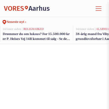
VORES
Aarhus
Seneste nyt ›
14 timer siden |
BOLIGMARKED
14 timer siden |
ALARM11
Drømmer du om luksus? For 15.500.000 kr
38-årig mand fra Viby 
er P. Heises Vej 14B kommet til salg - Se den
grundlovsforhør i Aa
og de dyreste boliger til salg her