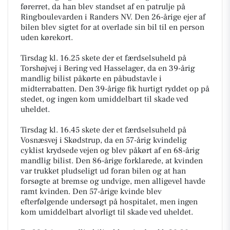
førerret, da han blev standset af en patrulje på
Ringboulevarden i Randers NV. Den 26-årige ejer af
bilen blev sigtet for at overlade sin bil til en person
uden kørekort.
Tirsdag kl. 16.25 skete der et færdselsuheld på
Torshøjvej i Bering ved Hasselager, da en 39-årig
mandlig bilist påkørte en påbudstavle i
midterrabatten. Den 39-årige fik hurtigt ryddet op på
stedet, og ingen kom umiddelbart til skade ved
uheldet.
Tirsdag kl. 16.45 skete der et færdselsuheld på
Vosnæsvej i Skødstrup, da en 57-årig kvindelig
cyklist krydsede vejen og blev påkørt af en 68-årig
mandlig bilist. Den 86-årige forklarede, at kvinden
var trukket pludseligt ud foran bilen og at han
forsøgte at bremse og undvige, men alligevel havde
ramt kvinden. Den 57-årige kvinde blev
efterfølgende undersøgt på hospitalet, men ingen
kom umiddelbart alvorligt til skade ved uheldet.