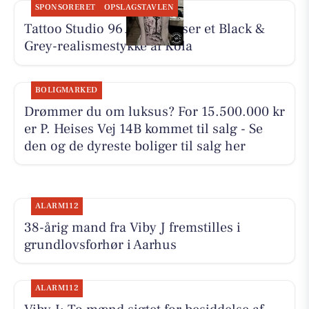
SPONSORERET
OPSLAGSTAVLEN
Tattoo Studio 96 Aarhus viser et Black &
Grey-realismestykke af Kola
BOLIGMARKED
Drømmer du om luksus? For 15.500.000 kr
er P. Heises Vej 14B kommet til salg - Se
den og de dyreste boliger til salg her
ALARM112
38-årig mand fra Viby J fremstilles i
grundlovsforhør i Aarhus
ALARM112