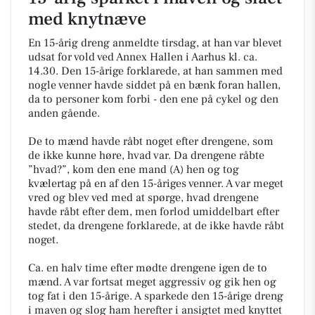
med knytnæve
En 15-årig dreng anmeldte tirsdag, at han var blevet
udsat for vold ved Annex Hallen i Aarhus kl. ca.
14.30. Den 15-årige forklarede, at han sammen med
nogle venner havde siddet på en bænk foran hallen,
da to personer kom forbi - den ene på cykel og den
anden gående.
De to mænd havde råbt noget efter drengene, som
de ikke kunne høre, hvad var. Da drengene råbte
”hvad?”, kom den ene mand (A) hen og tog
kvælertag på en af den 15-åriges venner. A var meget
vred og blev ved med at spørge, hvad drengene
havde råbt efter dem, men forlod umiddelbart efter
stedet, da drengene forklarede, at de ikke havde råbt
noget.
Ca. en halv time efter mødte drengene igen de to
mænd. A var fortsat meget aggressiv og gik hen og
tog fat i den 15-årige. A sparkede den 15-årige dreng
i maven og slog ham herefter i ansigtet med knyttet