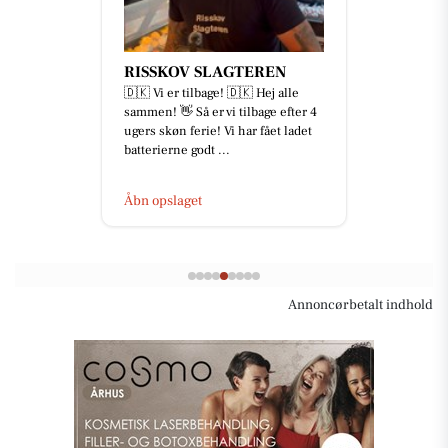
RISSKOV SLAGTEREN
🇩🇰 Vi er tilbage! 🇩🇰 Hej alle
sammen! 👋 Så er vi tilbage efter 4
ugers skøn ferie! Vi har fået ladet
batterierne godt ...
Åbn opslaget
Annoncørbetalt indhold