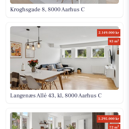
Kroghsgade 8, 8000 Aarhus C
2.149.000 kr
2
83 m
Langenæs Allé 43, kl, 8000 Aarhus C
5.295.000 kr
2
72 m