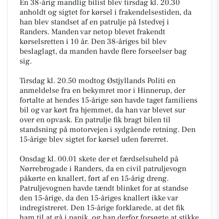
En 38-årig mandlig bilist blev tirsdag kl. 20.30
anholdt og sigtet for kørsel i frakendelsestiden, da
han blev standset af en patrulje på Istedvej i
Randers. Manden var netop blevet frakendt
kørselsretten i 10 år. Den 38-åriges bil blev
beslaglagt, da manden havde flere forseelser bag
sig.
Tirsdag kl. 20.50 modtog Østjyllands Politi en
anmeldelse fra en bekymret mor i Hinnerup, der
fortalte at hendes 15-årige søn havde taget familiens
bil og var kørt fra hjemmet, da han var blevet sur
over en opvask. En patrulje fik bragt bilen til
standsning på motorvejen i sydgående retning. Den
15-årige blev sigtet for kørsel uden førerret.
Onsdag kl. 00.01 skete der et færdselsuheld på
Nørrebrogade i Randers, da en civil patruljevogn
påkørte en knallert, ført af en 15-årig dreng.
Patruljevognen havde tændt blinket for at standse
den 15-årige, da den 15-åriges knallert ikke var
indregistreret. Den 15-årige forklarede, at det fik
ham til at gå i panik, og han derfor forsøgte at stikke