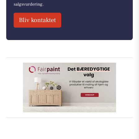
salgsvurdering.
Bliv kontaktet