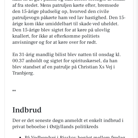
af fra stedet. Mens patruljen kørte efter, bremsede
den 15-årige pludselig op, hvorved den civile
patruljevogn påkørte ham ved lav hastighed. Den 15-
årige kom ikke umiddelbart til skade ved uheldet.
Den 15-årige blev sigtet for at køre på ulovlig
knallert, for ikke at efterkomme politiets
anvisninger og for at køre over for rødt.
En 31-årig mandlig bilist blev natten til onsdag kl.
00.37 anholdt og sigtet for spirituskørsel, da han
blev standset af en patrulje på Christian Xs Vej i
Tranbjerg.
**
Indbrud
Der er det seneste døgn anmeldt et enkelt indbrud i
privat beboelse i Østjyllands politikreds
På Vedbendvej i Risskov begået mellem fredag