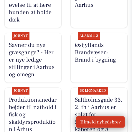
øvelse til at lære
Aarhus
hunden at holde
dæk
JOBNYT
ALARM112
Savner du nye
Østjyllands
græsgange? - Her
Brandvæsen:
er nye ledige
Brand i bygning
stillinger i Aarhus
og omegn
JOBNYT
BOLIGMARKED
Produktionsmedar
Saltholmsgade 33,
bejder til nathold i
2. th i Aarhus er
fisk og
solgt for
skaldyrsproduktio
5.655.000 - se
Tilmeld nyhedsbrev
n i Århus
køberen og 8