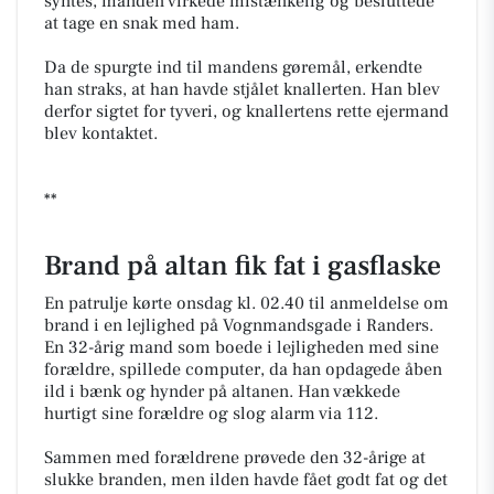
syntes, manden virkede mistænkelig og besluttede
at tage en snak med ham.
Da de spurgte ind til mandens gøremål, erkendte
han straks, at han havde stjålet knallerten. Han blev
derfor sigtet for tyveri, og knallertens rette ejermand
blev kontaktet.
**
Brand på altan fik fat i gasflaske
En patrulje kørte onsdag kl. 02.40 til anmeldelse om
brand i en lejlighed på Vognmandsgade i Randers.
En 32-årig mand som boede i lejligheden med sine
forældre, spillede computer, da han opdagede åben
ild i bænk og hynder på altanen. Han vækkede
hurtigt sine forældre og slog alarm via 112.
Sammen med forældrene prøvede den 32-årige at
slukke branden, men ilden havde fået godt fat og det