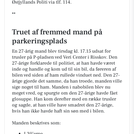
Østjyllands Politi via tlf. 114.
**
Truet af fremmed mand på
parkeringsplads
En 27-årig mand blev tirsdag kl. 17.15 udsat for
trusler på P-pladsen ved Veri Center i Risskov. Den
27-årige forklarede til politiet, at han havde været
inde og handle og kom ud til sin bil, da føreren af
bilen ved siden af ham rullede vinduet ned. Den 27-
årige gjorde det samme, da han troede, manden ville
sige noget til ham. Manden i nabobilen blev nu
meget vred, og spurgte om den 27-årige havde fået
glosuppe. Han kom derefter med en række trusler
og sagde, at han ville have smadret den 27-årige,
hvis han ikke havde haft sin søn med i bilen.
Manden beskrives som:
I 30’erne