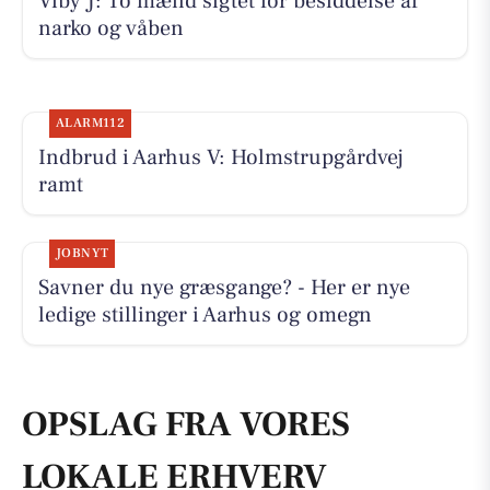
Viby J: To mænd sigtet for besiddelse af
narko og våben
ALARM112
Indbrud i Aarhus V: Holmstrupgårdvej
ramt
JOBNYT
Savner du nye græsgange? - Her er nye
ledige stillinger i Aarhus og omegn
OPSLAG FRA VORES
LOKALE ERHVERV