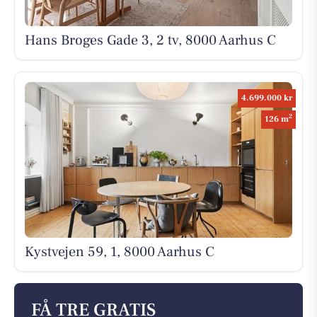
Hans Broges Gade 3, 2 tv, 8000 Aarhus C
4.699.000 kr
2
126 m
Kystvejen 59, 1, 8000 Aarhus C
FÅ TRE GRATIS