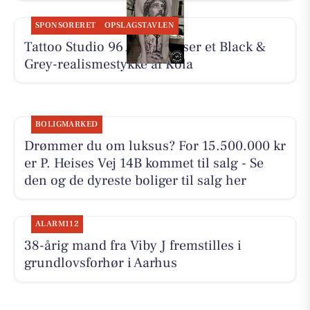
SPONSORERET
OPSLAGSTAVLEN
Tattoo Studio 96 Aarhus viser et Black &
Grey-realismestykke af Kola
BOLIGMARKED
Drømmer du om luksus? For 15.500.000 kr
er P. Heises Vej 14B kommet til salg - Se
den og de dyreste boliger til salg her
ALARM112
38-årig mand fra Viby J fremstilles i
grundlovsforhør i Aarhus