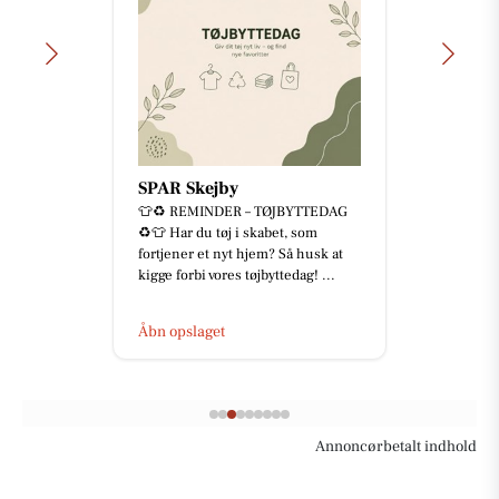
SPAR Skejby
👕♻️ REMINDER – TØJBYTTEDAG
♻️👕 Har du tøj i skabet, som
fortjener et nyt hjem? Så husk at
kigge forbi vores tøjbyttedag! ...
Åbn opslaget
Annoncørbetalt indhold