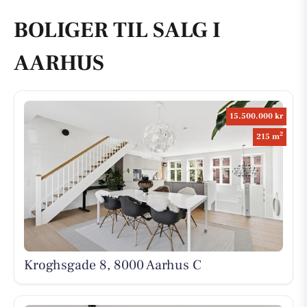
BOLIGER TIL SALG I
AARHUS
15.500.000 kr
2
215 m
Kroghsgade 8, 8000 Aarhus C