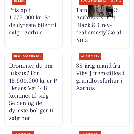
BILER
SPONSORERET
OPSLAGSTAVLEN
Pris op til
Tattoo Studio 96
1.775.000 kr! Se
Aarhus viser et
de dyreste biler til
Black & Grey-
salg i Aarhus
realismestykke af
Kola
BOLIGMARKED
ALARM112
Drømmer du om
38-årig mand fra
luksus? For
Viby J fremstilles i
15.500.000 kr er P.
grundlovsforhør i
Heises Vej 14B
Aarhus
kommet til salg -
Se den og de
dyreste boliger til
salg her