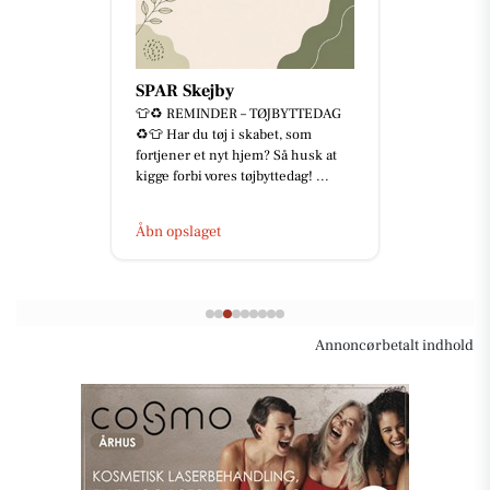
SPAR Skejby
👕♻️ REMINDER – TØJBYTTEDAG
♻️👕 Har du tøj i skabet, som
fortjener et nyt hjem? Så husk at
kigge forbi vores tøjbyttedag! ...
Åbn opslaget
Annoncørbetalt indhold