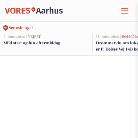
VORES
Aarhus
Seneste nyt ›
2 timer siden |
VEJRET
18 timer siden |
BOLIGM
Mild start og lun eftermiddag
Drømmer du om luksu
er P. Heises Vej 14B k
og de dyreste boliger t