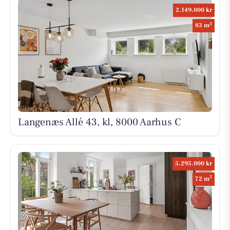
2.149.000 kr
2
83 m
Langenæs Allé 43, kl, 8000 Aarhus C
5.295.000 kr
2
72 m