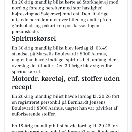
En 20-årig mandlig bilist kørte ad Storkhøjevej mod
nord og foretog herefter med stor hastighed
højresving ad Søkjersvej mod øst. Den 20-årige
mistede herredømmet over bilen og endte på en
gårdsplads og påkørte en postkasse. Ingen
personskade.
Spirituskørsel
En 30-årig mandlig bilist blev lørdag kl. 03.49
standset på Marselis Boulevard i 8000 Aarhus,
uagtet han havde indtaget spiritus i et omfang, der
oversteg det tilladte. Den 30-årige blev sigtet for
spirituskørsel.
Motordr. køretøj, euf. stoffer uden
recept
En 26-årig mandlig bilist havde lørdag kl. 20.26 ført
en registreret personbil på Bernhardt Jensens
Boulevard i 8000 Aarhus, uagtet han var påvirket af
euforiserende stoffer.
En 18-årig mandlig bilist havde lørdag kl. 20.45 ført
en registreret personbil på Karen Blixens Boulevard