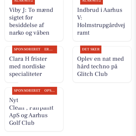
ALARM112
ALARM112
Viby J: To mænd
Indbrud i Aarhus
sigtet for
V:
besiddelse af
Holmstrupgårdvej
narko og våben
ramt
SPONSORERET
ERHVERV
DET SKER
Clara H frister
Oplev en nat med
med nordiske
hård techno på
specialiteter
Glitch Club
SPONSORERET
OPSLAGSTAVLEN
Nyt fra Classic
Clean , Fairpaint
ApS og Aarhus
Golf Club