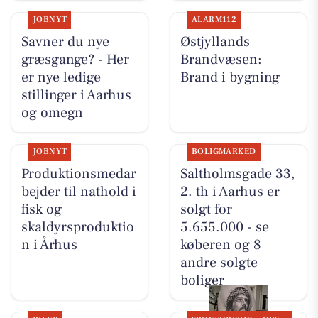
JOBNYT
ALARM112
Savner du nye
Østjyllands
græsgange? - Her
Brandvæsen:
er nye ledige
Brand i bygning
stillinger i Aarhus
og omegn
JOBNYT
BOLIGMARKED
Produktionsmedar
Saltholmsgade 33,
bejder til nathold i
2. th i Aarhus er
fisk og
solgt for
skaldyrsproduktio
5.655.000 - se
n i Århus
køberen og 8
andre solgte
boliger