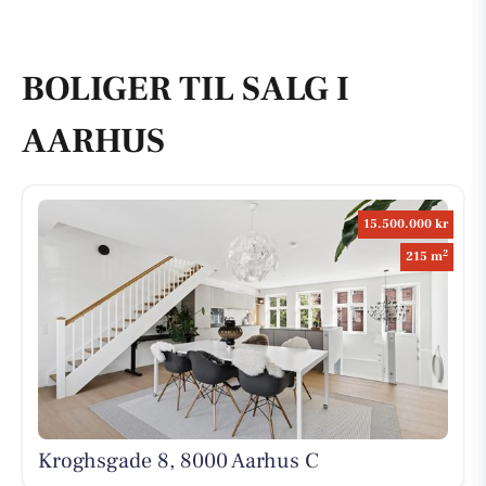
BOLIGER TIL SALG I
AARHUS
15.500.000 kr
2
215 m
Kroghsgade 8, 8000 Aarhus C