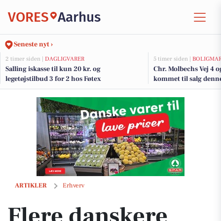
VORES
Aarhus
Seneste nyt ›
2 timer siden |
DAGLIGVARER
5 timer siden |
BOLIGMA
Salling iskasse til kun 20 kr. og
Chr. Molbechs Vej 4 o
legetøjstilbud 3 for 2 hos Føtex
kommet til salg denne
boligerne her.
Flere danskere tænker anderledes om sommerferien i år
ARTIKLER
Erhverv
Flere danskere