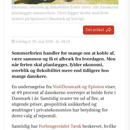
Økonomi, overblik og fleksibilitet fylder mere, når danskerne
planlægger sommerferie. Flere kigger derfor mod ferie
tættere på hjemmet i Danmark og Sverige.
Del artikel
Lørdag d. 30. maj 2026 - kl. 08:01
Sommerferien handler for mange om at koble af,
være sammen og få et afbræk fra hverdagen. Men
når ferien skal planlægges, fylder økonomi,
overblik og fleksibilitet mere end tidligere hos
mange danskere.
En undersøgelse fra
VisitDenmark og Epinion
viser,
at 49 procent af danskerne overvejer at holde ferie i
Danmark i år. Samtidig svarer tre ud af fire, at
stigende priser, geopolitisk usikkerhed og
ændringer i privatøkonomien har betydning for
deres valg af rejsemål.
Samtidig har
Forbrugerrådet Tænk
beskrevet, hvilke