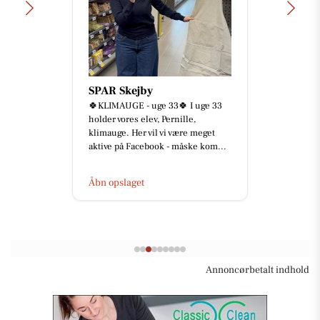
SPAR Skejby
🍀KLIMAUGE - uge 33🍀 I uge 33
holder vores elev, Pernille,
klimauge. Her vil vi være meget
aktive på Facebook - måske kom...
Åbn opslaget
Annoncørbetalt indhold