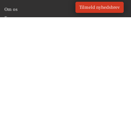
Tilmeld nyhedsbrev
Om os
For annoncører
Vilkår og Privatlivspolitik
Kontakt VORES Digital
Administrer samtykke
GENVEJE
Seneste nyt fra Aarhus
Vores lokale erhverv
Kalenderen for Aarhus
Fakta om Aarhus
Erhvervsartikler
Aarhus Kommune