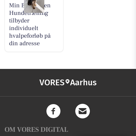
Min Bedste Ven
Hundetræning
tilbyder
individuelt
hvalpeforløb på
din adresse
VORES
Aarhus
OM VORES DIGITAL