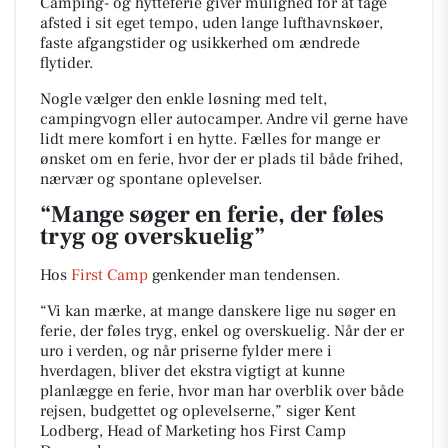
Camping- og hytteferie giver mulighed for at tage
afsted i sit eget tempo, uden lange lufthavnskøer,
faste afgangstider og usikkerhed om ændrede
flytider.
Nogle vælger den enkle løsning med telt,
campingvogn eller autocamper. Andre vil gerne have
lidt mere komfort i en hytte. Fælles for mange er
ønsket om en ferie, hvor der er plads til både frihed,
nærvær og spontane oplevelser.
“Mange søger en ferie, der føles
tryg og overskuelig”
Hos
First Camp
genkender man tendensen.
“Vi kan mærke, at mange danskere lige nu søger en
ferie, der føles tryg, enkel og overskuelig. Når der er
uro i verden, og når priserne fylder mere i
hverdagen, bliver det ekstra vigtigt at kunne
planlægge en ferie, hvor man har overblik over både
rejsen, budgettet og oplevelserne,” siger Kent
Lodberg, Head of Marketing hos First Camp