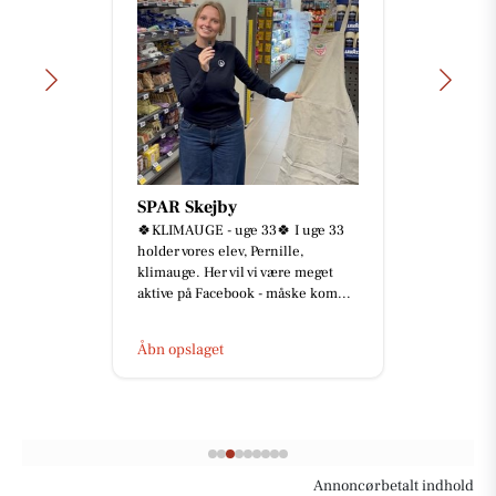
SPAR Skejby
🍀KLIMAUGE - uge 33🍀 I uge 33
holder vores elev, Pernille,
klimauge. Her vil vi være meget
aktive på Facebook - måske kom...
Åbn opslaget
Annoncørbetalt indhold