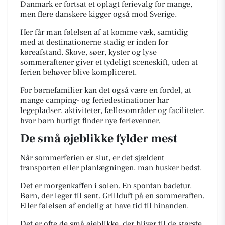
Danmark er fortsat et oplagt ferievalg for mange,
men flere danskere kigger også mod Sverige.
Her får man følelsen af at komme væk, samtidig
med at destinationerne stadig er inden for
køreafstand. Skove, søer, kyster og lyse
sommeraftener giver et tydeligt sceneskift, uden at
ferien behøver blive kompliceret.
For børnefamilier kan det også være en fordel, at
mange camping- og feriedestinationer har
legepladser, aktiviteter, fællesområder og faciliteter,
hvor børn hurtigt finder nye ferievenner.
De små øjeblikke fylder mest
Når sommerferien er slut, er det sjældent
transporten eller planlægningen, man husker bedst.
Det er morgenkaffen i solen. En spontan badetur.
Børn, der leger til sent. Grillduft på en sommeraften.
Eller følelsen af endelig at have tid til hinanden.
Det er ofte de små øjeblikke, der bliver til de største