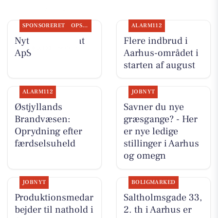
SPONSORERET
OPSLAGSTAVLEN
ALARM112
Nyt fra Fairpaint
Flere indbrud i
ApS
Aarhus-området i
starten af august
ALARM112
JOBNYT
Østjyllands
Savner du nye
Brandvæsen:
græsgange? - Her
Oprydning efter
er nye ledige
færdselsuheld
stillinger i Aarhus
og omegn
JOBNYT
BOLIGMARKED
Produktionsmedar
Saltholmsgade 33,
bejder til nathold i
2. th i Aarhus er