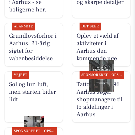
i Aarhus - se
og skarpe detaljer
boligerne her.
ALARM112
DET SKER
Grundlovsforhør i
Oplev et væld af
Aarhus: 21-årig
aktiviteter i
sigtet for
Aarhus den
våbenbesiddelse
kommende uge
VEJRET
SPONSORERET
OPSLAGSTAVLEN
Sol og lun luft,
Tattoo Studio 96
men starten bider
Aarhus søger
lidt
shopmanagere til
to afdelinger i
Aarhus
SPONSORERET
OPSLAGSTAVLEN