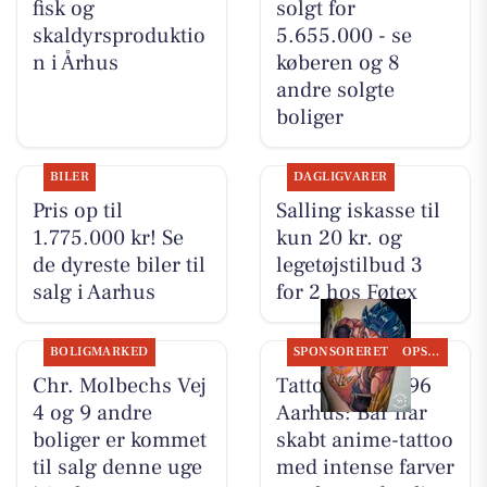
fisk og
solgt for
skaldyrsproduktio
5.655.000 - se
n i Århus
køberen og 8
andre solgte
boliger
BILER
DAGLIGVARER
Pris op til
Salling iskasse til
1.775.000 kr! Se
kun 20 kr. og
de dyreste biler til
legetøjstilbud 3
salg i Aarhus
for 2 hos Føtex
BOLIGMARKED
SPONSORERET
OPSLAGSTAVLEN
Chr. Molbechs Vej
Tattoo Studio 96
4 og 9 andre
Aarhus: Bar har
boliger er kommet
skabt anime-tattoo
til salg denne uge
med intense farver