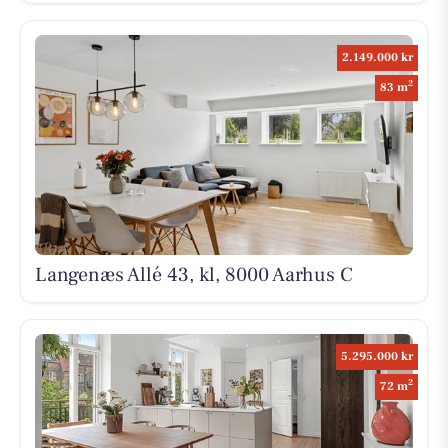
2.149.000 kr
2
83 m
Langenæs Allé 43, kl, 8000 Aarhus C
5.295.000 kr
2
72 m