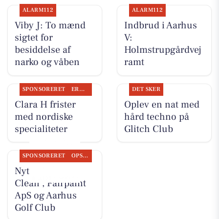
ALARM112
ALARM112
Viby J: To mænd
Indbrud i Aarhus
sigtet for
V:
besiddelse af
Holmstrupgårdvej
narko og våben
ramt
SPONSORERET
ERHVERV
DET SKER
Clara H frister
Oplev en nat med
med nordiske
hård techno på
specialiteter
Glitch Club
SPONSORERET
OPSLAGSTAVLEN
Nyt fra Classic
Clean , Fairpaint
ApS og Aarhus
Golf Club