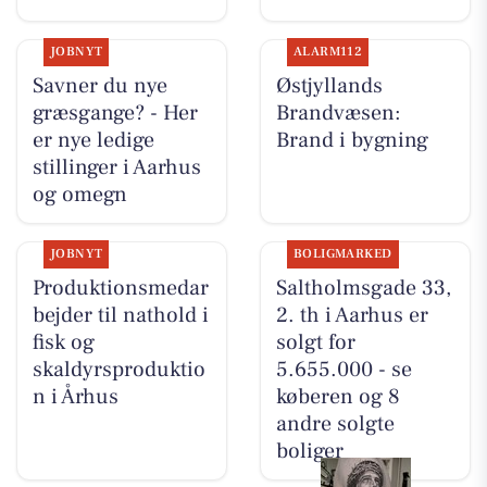
JOBNYT
ALARM112
Savner du nye
Østjyllands
græsgange? - Her
Brandvæsen:
er nye ledige
Brand i bygning
stillinger i Aarhus
og omegn
JOBNYT
BOLIGMARKED
Produktionsmedar
Saltholmsgade 33,
bejder til nathold i
2. th i Aarhus er
fisk og
solgt for
skaldyrsproduktio
5.655.000 - se
n i Århus
køberen og 8
andre solgte
boliger