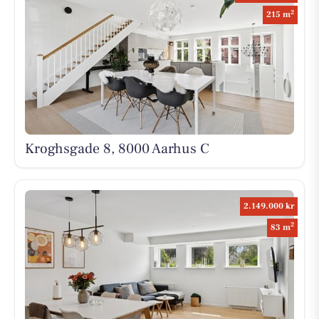
2
215 m
Kroghsgade 8, 8000 Aarhus C
2.149.000 kr
2
83 m