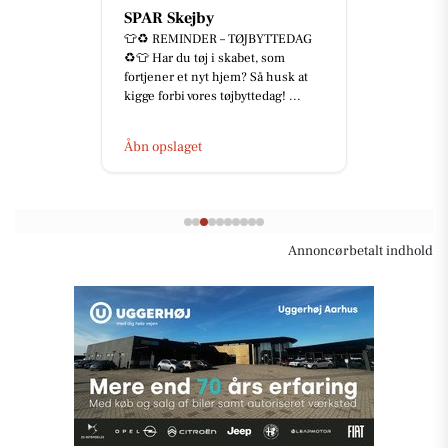
SPAR Skejby
👕♻️ REMINDER – TØJBYTTEDAG
♻️👕 Har du tøj i skabet, som
fortjener et nyt hjem? Så husk at
kigge forbi vores tøjbyttedag! ...
Åbn opslaget
Annoncørbetalt indhold