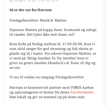
Onsdag d. 10. jun. 2026 - kl. 16:14
Så er der nyt fra Havrum
Fredagsfavoritter: Musik & Martini
Espresso Martini på happy hour, livemusik og udsigt
til vandet. Det lyder ikke helt dumt, vel?
Kom forbi på fredag mellem kl. 17.00-20.00, hvor vi
som altid sørger for god stemning og lidt ekstra at
glæde sig til i baren. For udover Espresso Martini, er
vi med på 'Bring Another To Try Another' hvor vi
giver en gratis Another Hendrick's & Tonic til dig og
en ven.
Vi ses til endnu en omgang Fredagsfavoritter
Havrum er kommerciel partner med VORES Aarhus
og oplysningerne er hentet fra deres
Facebookside
.
Støt lokalt og giv en tommel op på deres side.