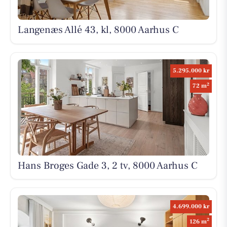
Langenæs Allé 43, kl, 8000 Aarhus C
5.295.000 kr
2
72 m
Hans Broges Gade 3, 2 tv, 8000 Aarhus C
4.699.000 kr
2
126 m