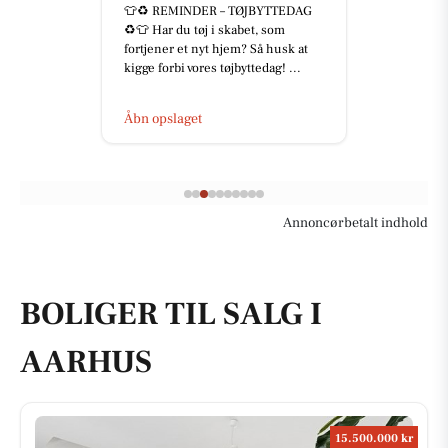
👕♻️ REMINDER – TØJBYTTEDAG
♻️👕 Har du tøj i skabet, som
fortjener et nyt hjem? Så husk at
kigge forbi vores tøjbyttedag! ...
Åbn opslaget
Annoncørbetalt indhold
BOLIGER TIL SALG I
AARHUS
15.500.000 kr