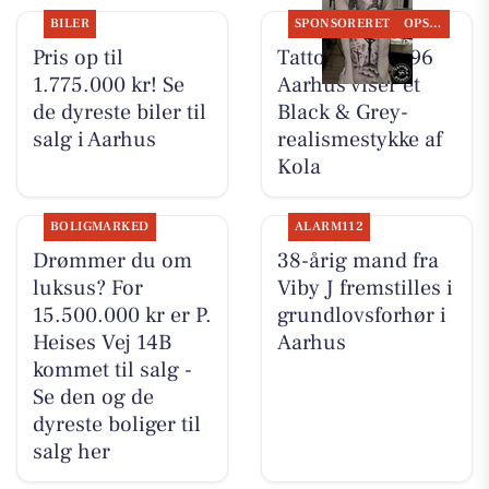
BILER
SPONSORERET
OPSLAGSTAVLEN
Pris op til
Tattoo Studio 96
1.775.000 kr! Se
Aarhus viser et
de dyreste biler til
Black & Grey-
salg i Aarhus
realismestykke af
Kola
BOLIGMARKED
ALARM112
Drømmer du om
38-årig mand fra
luksus? For
Viby J fremstilles i
15.500.000 kr er P.
grundlovsforhør i
Heises Vej 14B
Aarhus
kommet til salg -
Se den og de
dyreste boliger til
salg her