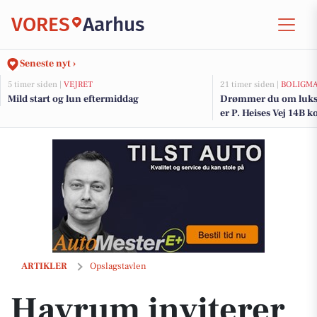
VORES
Aarhus
Seneste nyt ›
5 timer siden |
VEJRET
21 timer siden |
BOLIGM
Mild start og lun eftermiddag
Drømmer du om luksu
er P. Heises Vej 14B k
og de dyreste boliger t
Havrum inviterer til Fredagsfavoritter med Espresso Martini på happ
ARTIKLER
Opslagstavlen
Havrum inviterer