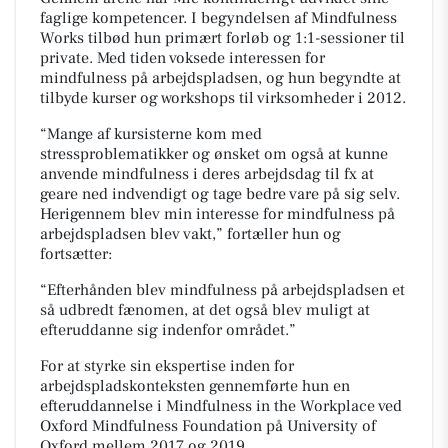
faglige kompetencer. I begyndelsen af Mindfulness
Works tilbød hun primært forløb og 1:1-sessioner til
private. Med tiden voksede interessen for
mindfulness på arbejdspladsen, og hun begyndte at
tilbyde kurser og workshops til virksomheder i 2012.
“Mange af kursisterne kom med
stressproblematikker og ønsket om også at kunne
anvende mindfulness i deres arbejdsdag til fx at
geare ned indvendigt og tage bedre vare på sig selv.
Herigennem blev min interesse for mindfulness på
arbejdspladsen blev vakt,” fortæller hun og
fortsætter:
“Efterhånden blev mindfulness på arbejdspladsen et
så udbredt fænomen, at det også blev muligt at
efteruddanne sig indenfor området.”
For at styrke sin ekspertise inden for
arbejdspladskonteksten gennemførte hun en
efteruddannelse i Mindfulness in the Workplace ved
Oxford Mindfulness Foundation på University of
Oxford mellem 2017 og 2019.