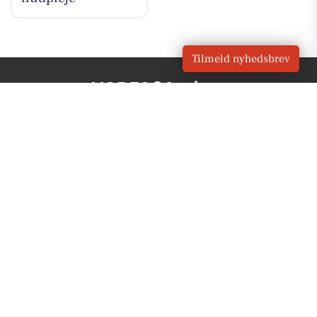
Tilmeld nyhedsbrev
VORES
Aarhus
OM VORES DIGITAL
Om os
For annoncører
Vilkår og Privatlivspolitik
Kontakt VORES Digital