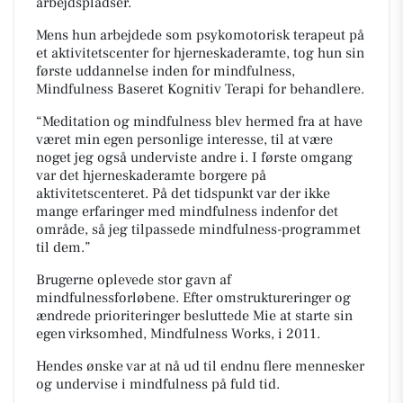
arbejdspladser.
Mens hun arbejdede som psykomotorisk terapeut på
et aktivitetscenter for hjerneskaderamte, tog hun sin
første uddannelse inden for mindfulness,
Mindfulness Baseret Kognitiv Terapi for behandlere.
“Meditation og mindfulness blev hermed fra at have
været min egen personlige interesse, til at være
noget jeg også underviste andre i. I første omgang
var det hjerneskaderamte borgere på
aktivitetscenteret. På det tidspunkt var der ikke
mange erfaringer med mindfulness indenfor det
område, så jeg tilpassede mindfulness-programmet
til dem.”
Brugerne oplevede stor gavn af
mindfulnessforløbene. Efter omstruktureringer og
ændrede prioriteringer besluttede Mie at starte sin
egen virksomhed, Mindfulness Works, i 2011.
Hendes ønske var at nå ud til endnu flere mennesker
og undervise i mindfulness på fuld tid.