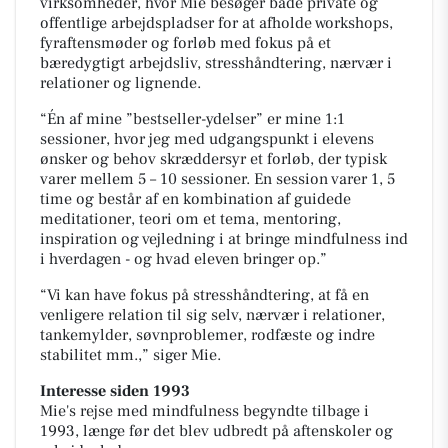
virksomheder, hvor Mie besøger både private og
offentlige arbejdspladser for at afholde workshops,
fyraftensmøder og forløb med fokus på et
bæredygtigt arbejdsliv, stresshåndtering, nærvær i
relationer og lignende.
“Én af mine ”bestseller-ydelser” er mine 1:1
sessioner, hvor jeg med udgangspunkt i elevens
ønsker og behov skræddersyr et forløb, der typisk
varer mellem 5 – 10 sessioner. En session varer 1, 5
time og består af en kombination af guidede
meditationer, teori om et tema, mentoring,
inspiration og vejledning i at bringe mindfulness ind
i hverdagen - og hvad eleven bringer op.”
“Vi kan have fokus på stresshåndtering, at få en
venligere relation til sig selv, nærvær i relationer,
tankemylder, søvnproblemer, rodfæste og indre
stabilitet mm.,” siger Mie.
Interesse siden 1993
Mie's rejse med mindfulness begyndte tilbage i
1993, længe før det blev udbredt på aftenskoler og