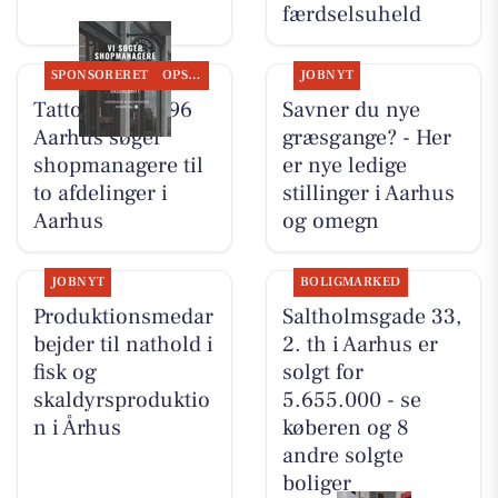
færdselsuheld
SPONSORERET
OPSLAGSTAVLEN
JOBNYT
Tattoo Studio 96
Savner du nye
Aarhus søger
græsgange? - Her
shopmanagere til
er nye ledige
to afdelinger i
stillinger i Aarhus
Aarhus
og omegn
JOBNYT
BOLIGMARKED
Produktionsmedar
Saltholmsgade 33,
bejder til nathold i
2. th i Aarhus er
fisk og
solgt for
skaldyrsproduktio
5.655.000 - se
n i Århus
køberen og 8
andre solgte
boliger