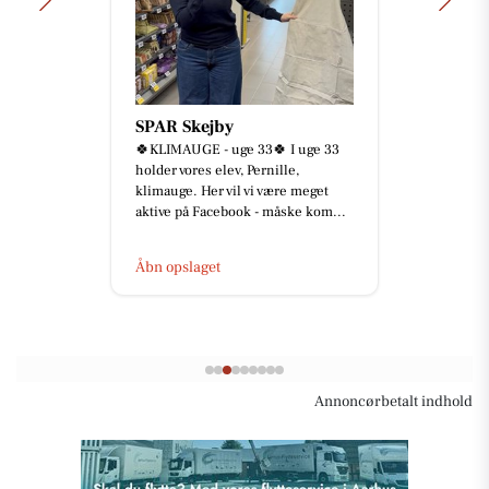
SPAR Skejby
🍀KLIMAUGE - uge 33🍀 I uge 33
holder vores elev, Pernille,
klimauge. Her vil vi være meget
aktive på Facebook - måske kom...
Åbn opslaget
Annoncørbetalt indhold