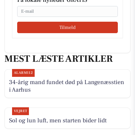
Email
Tilmeld
MEST LÆSTE ARTIKLER
ALARM112
34-årig mand fundet død på Langenæsstien
i Aarhus
VEJRET
Sol og lun luft, men starten bider lidt