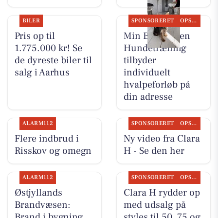
BILER
SPONSORERET
OPSLAGSTAVLEN
Pris op til
Min Bedste Ven
1.775.000 kr! Se
Hundetræning
de dyreste biler til
tilbyder
salg i Aarhus
individuelt
hvalpeforløb på
din adresse
ALARM112
SPONSORERET
OPSLAGSTAVLEN
Flere indbrud i
Ny video fra Clara
Risskov og omegn
H - Se den her
ALARM112
SPONSORERET
OPSLAGSTAVLEN
Østjyllands
Clara H rydder op
Brandvæsen:
med udsalg på
Brand i bygning
styles til 50, 75 og