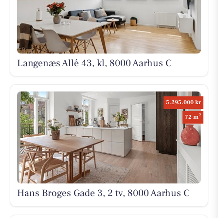
Langenæs Allé 43, kl, 8000 Aarhus C
5.295.000 kr
2
72 m
Hans Broges Gade 3, 2 tv, 8000 Aarhus C