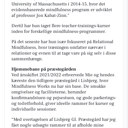
University of Massachusetts i 2014-15, hvor det
evidensbaserede mindfulness program er udviklet
af professor Jon Kabat-Zinn.”
Dertil har hun taget flere teacher-trainings-kurser
inden for forskellige mindfulness-programmer.
På det seneste har hun især fokuseret på Relational
Mindfulness, hvor træningen omfatter nærvær i
relationer og evnen til at tage vare på sig selv i disse
sammenhænge.
Hjemmebane på præstegården
Ved årsskiftet 2021/2022 erhvervede Mie og hendes
kæreste den tidligere præstegård i Lisbjerg, hvor
Mindfulness Works nu har sin base. De smukke
omgivelser og faciliteterne, herunder
konfirmandstuen og pejsestuen, og gode parkerings-
og toiletforhold, giver ideelle rammer for kurser og
individuelle sessioner.
“Med overtagelsen af Lisbjerg Gl. Præstegård har jeg
fået nogle udsøgte rammer til at afholde mine