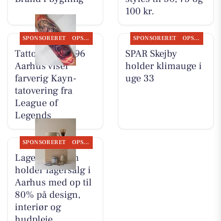
100 kr.
SPONSORERET
OPSLAGSTAVLEN
SPONSORERET
OPSLAGSTAVLEN
Tattoo Studio 96
SPAR Skejby
Aarhus viser
holder klimauge i
farverig Kayn-
uge 33
tatovering fra
League of
Legends
SPONSORERET
OPSLAGSTAVLEN
Lagersalg.com
holder lagersalg i
Aarhus med op til
80% på design,
interiør og
hudpleje