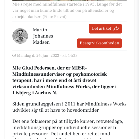
Mie's rejse med mindfulness startede i 1993, længe før det
var noget man kunne finde tilbud om på aftenskoler og
arbejdspladser. (Foto: Privat)
Del artikel
Martin
Johannes
Madsen
Besøg virksomheden
Mandag d. 26. jun. 2023 - kl. 14:33
Mie Glud Pedersen, der er MBSR-
Mindfulnessunderviser og psykomotorisk
terapeut, har i mere end et årti drevet
virksomheden Mindfulness Works, der ligger i
Lisbjerg i Aarhus N.
Siden grundlæggelsen i 2011 har Mindfulness Works
udviklet sig til at have to hovedområder.
Det ene fokuserer på at tilbyde kurser, retrætedage,
meditationsgrupper og individuelle sessioner til
private personer. Det andet ben er rettet mod