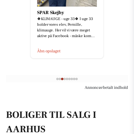
SPAR Skejby
🍀KLIMAUGE - uge 33🍀 I uge 33
holder vores elev, Pernille,
klimauge. Her vil vi være meget
aktive på Facebook - måske kom...
Åbn opslaget
Annoncørbetalt indhold
BOLIGER TIL SALG I
AARHUS