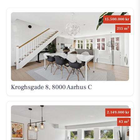
15.500.000 kr
2
215 m
Kroghsgade 8, 8000 Aarhus C
2.149.000 kr
2
83 m