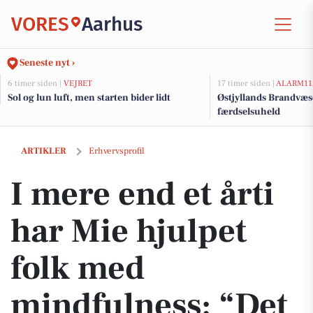
VORES
Aarhus
Seneste nyt ›
6 timer siden |
VEJRET
17 timer siden |
ALARM11
Sol og lun luft, men starten bider lidt
Østjyllands Brandvæs
færdselsuheld
I mere end et årti har Mie hjulpet folk med mindfulness: “Det giver d
ARTIKLER
Erhvervsprofil
I mere end et årti
har Mie hjulpet
folk med
mindfulness: “Det