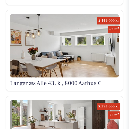
2.149.000 kr
2
83 m
Langenæs Allé 43, kl, 8000 Aarhus C
5.295.000 kr
2
72 m