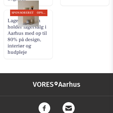
SPONSORERET
OPSLAGSTAVLEN
Lagersalg.com
holder lagersalg i
Aarhus med op til
80% på design,
interiør og
hudpleje
VORES
Aarhus