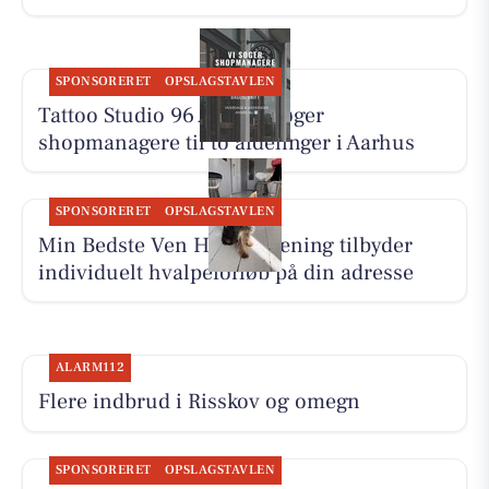
SPONSORERET
OPSLAGSTAVLEN
Tattoo Studio 96 Aarhus søger
shopmanagere til to afdelinger i Aarhus
SPONSORERET
OPSLAGSTAVLEN
Min Bedste Ven Hundetræning tilbyder
individuelt hvalpeforløb på din adresse
ALARM112
Flere indbrud i Risskov og omegn
SPONSORERET
OPSLAGSTAVLEN