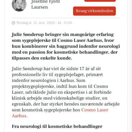
Josefine Fjord
Laursen
Besøg virksomheden
Tirsdag d. 11. nov. 2025 - kl. 11:05
Julie Sønderup bringer sin mangeårige erfaring
som sygeplejerske til Cosmo Laser Aarhus, hvor
hun kombinerer sin baggrund indenfor neurologi
med en passion for kosmetiske behandlinger, der
tilpasses den enkelte kunde.
Julie Sønderup har viet de sidste 17 år af sit
professionelle liv til sygeplejefaget, primært
indenfor neurologien i Aarhus. Som
projektsygeplejerske, indtil hun kom til Cosmo
Laser, udviklede Julie en ekspertise i at forbinde
klinisk arbejde med videnskabelige studier, en
egenskab, der har styrket hendes nuværende arbejde
som kosmetisk sygeplejerske hos
Cosmo Laser
Aarhus
.
Fra neurologi til kosmetiske behandlinger