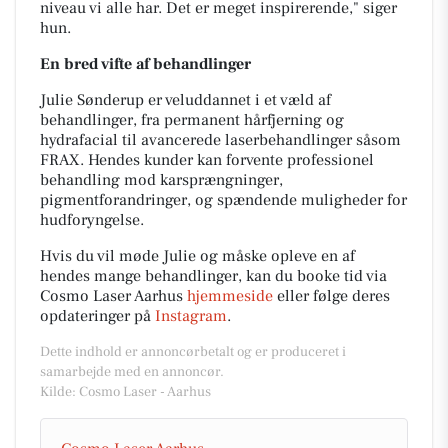
niveau vi alle har. Det er meget inspirerende," siger
hun.
En bred vifte af behandlinger
Julie Sønderup er veluddannet i et væld af
behandlinger, fra permanent hårfjerning og
hydrafacial til avancerede laserbehandlinger såsom
FRAX. Hendes kunder kan forvente professionel
behandling mod karsprængninger,
pigmentforandringer, og spændende muligheder for
hudforyngelse.
Hvis du vil møde Julie og måske opleve en af
hendes mange behandlinger, kan du booke tid via
Cosmo Laser Aarhus
hjemmeside
eller følge deres
opdateringer på
Instagram
.
Dette indhold er annoncørbetalt og er produceret i
samarbejde med en annoncør.
Kilde: Cosmo Laser - Aarhus