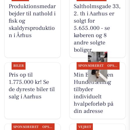
Produktionsmedar
Saltholmsgade 33,
bejder til nathold i
2. th i Aarhus er
fisk og
solgt for
skaldyrsproduktio
5.655.000 - se
n i Århus
køberen og 8
andre solgte
boliger
BILER
SPONSORERET
OPSLAGSTAVLEN
Pris op til
Min Bedste Ven
1.775.000 kr! Se
Hundetræning
de dyreste biler til
tilbyder
salg i Aarhus
individuelt
hvalpeforløb på
din adresse
SPONSORERET
OPSLAGSTAVLEN
VEJRET