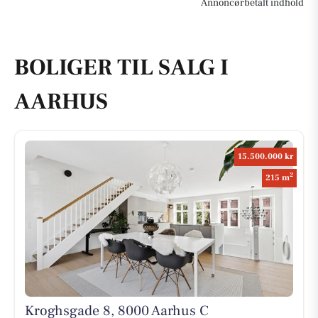
Annoncørbetalt indhold
BOLIGER TIL SALG I
AARHUS
15.500.000 kr
2
215 m
Kroghsgade 8, 8000 Aarhus C