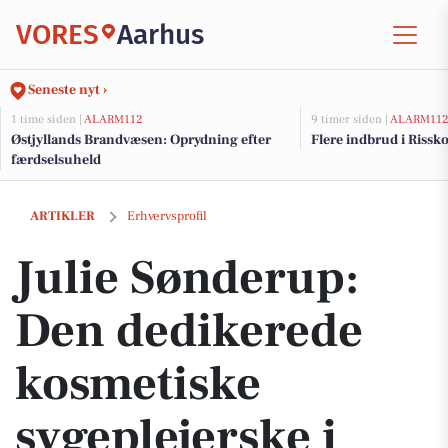
VORES
Aarhus
Seneste nyt ›
1 time siden |
ALARM112
9 timer siden |
ALARM11
Østjyllands Brandvæsen: Oprydning efter
Flere indbrud i Riss
færdselsuheld
Julie Sønderup: Den dedikerede kosmetiske sygeplejerske i Cosmo 
ARTIKLER
Erhvervsprofil
Julie Sønderup:
Den dedikerede
kosmetiske
sygeplejerske i