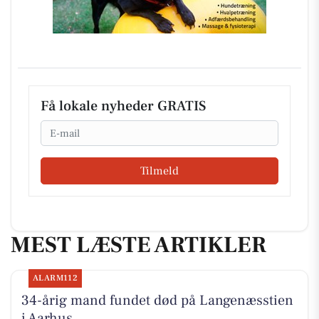
Få lokale nyheder GRATIS
Email
Tilmeld
MEST LÆSTE ARTIKLER
ALARM112
34-årig mand fundet død på Langenæsstien
i Aarhus