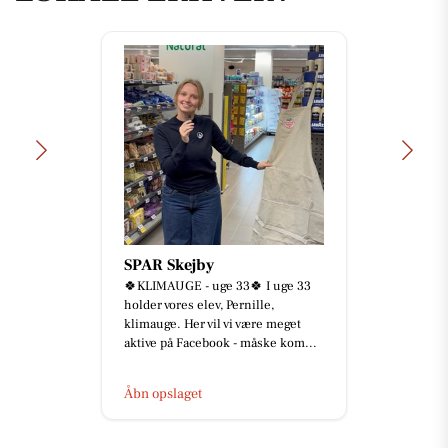
SPAR Skejby
🍀KLIMAUGE - uge 33🍀 I uge 33
holder vores elev, Pernille,
klimauge. Her vil vi være meget
aktive på Facebook - måske kom...
Åbn opslaget