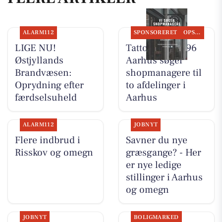
ALARM112
SPONSORERET
OPSLAGSTAVLEN
LIGE NU!
Tattoo Studio 96
Østjyllands
Aarhus søger
Brandvæsen:
shopmanagere til
Oprydning efter
to afdelinger i
færdselsuheld
Aarhus
ALARM112
JOBNYT
Flere indbrud i
Savner du nye
Risskov og omegn
græsgange? - Her
er nye ledige
stillinger i Aarhus
og omegn
JOBNYT
BOLIGMARKED