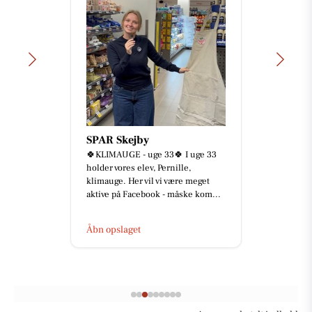
SPAR Skejby
🍀KLIMAUGE - uge 33🍀 I uge 33
holder vores elev, Pernille,
klimauge. Her vil vi være meget
aktive på Facebook - måske kom...
Åbn opslaget