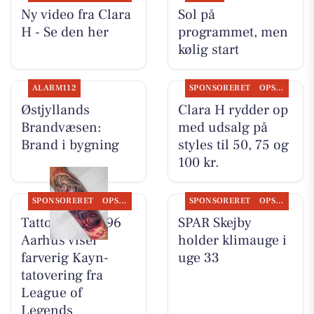
Ny video fra Clara
Sol på
H - Se den her
programmet, men
kølig start
ALARM112
SPONSORERET
OPSLAGSTAVLEN
Østjyllands
Clara H rydder op
Brandvæsen:
med udsalg på
Brand i bygning
styles til 50, 75 og
100 kr.
SPONSORERET
OPSLAGSTAVLEN
SPONSORERET
OPSLAGSTAVLEN
Tattoo Studio 96
SPAR Skejby
Aarhus viser
holder klimauge i
farverig Kayn-
uge 33
tatovering fra
League of
Legends