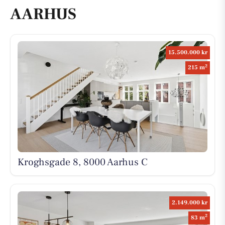
AARHUS
15.500.000 kr
2
215 m
Kroghsgade 8, 8000 Aarhus C
2.149.000 kr
2
83 m