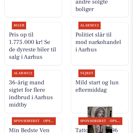
andre solgte
boliger
BILER
ALARM112
Pris op til
Politiet slår til
1.775.000 kr! Se
mod narkohandel
de dyreste biler til
i Aarhus
salg i Aarhus
ALARM112
VEJRET
36-årig mand
Mild start og lun
sigtet for flere
eftermiddag
indbrud i Aarhus
midtby
SPONSORERET
OPSLAGSTAVLEN
SPONSORERET
OPSLAGSTAVLEN
Min Bedste Ven
Tattoo Studio 96