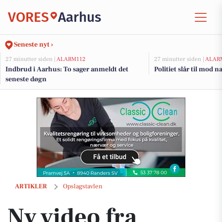
VORES
Aarhus
Seneste nyt ›
27 minutter siden |
ALARM112
27 minutter siden |
ALAR
Indbrud i Aarhus: To sager anmeldt det
Politiet slår til mod 
seneste døgn
Ny video fra Træningsklubben By Lind - Se den her
ARTIKLER
Opslagstavlen
Ny video fra