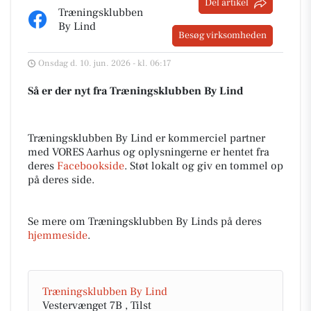
Del artikel
Træningsklubben
By Lind
Besøg virksomheden
Onsdag d. 10. jun. 2026 - kl. 06:17
Så er der nyt fra Træningsklubben By Lind
Træningsklubben By Lind er kommerciel partner
med VORES Aarhus og oplysningerne er hentet fra
deres
Facebookside
. Støt lokalt og giv en tommel op
på deres side.
Se mere om Træningsklubben By Linds på deres
hjemmeside
.
Træningsklubben By Lind
Vestervænget 7B , Tilst