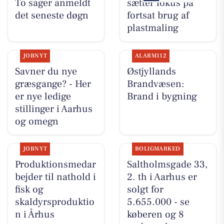
To sager anmeldt
sætter fokus på
det seneste døgn
fortsat brug af
plastmaling
JOBNYT
ALARM112
Savner du nye
Østjyllands
græsgange? - Her
Brandvæsen:
er nye ledige
Brand i bygning
stillinger i Aarhus
og omegn
JOBNYT
BOLIGMARKED
Produktionsmedar
Saltholmsgade 33,
bejder til nathold i
2. th i Aarhus er
fisk og
solgt for
skaldyrsproduktio
5.655.000 - se
n i Århus
køberen og 8