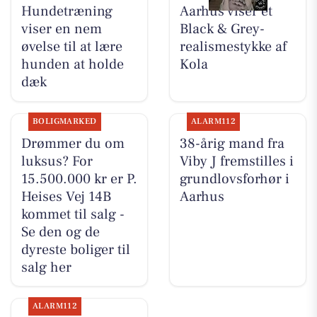
Hundetræning
Aarhus viser et
viser en nem
Black & Grey-
øvelse til at lære
realismestykke af
hunden at holde
Kola
dæk
BOLIGMARKED
ALARM112
Drømmer du om
38-årig mand fra
luksus? For
Viby J fremstilles i
15.500.000 kr er P.
grundlovsforhør i
Heises Vej 14B
Aarhus
kommet til salg -
Se den og de
dyreste boliger til
salg her
ALARM112