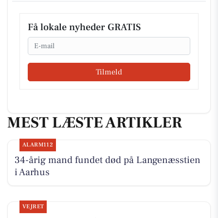
Få lokale nyheder GRATIS
Email
Tilmeld
MEST LÆSTE ARTIKLER
ALARM112
34-årig mand fundet død på Langenæsstien
i Aarhus
VEJRET