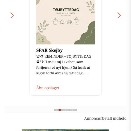
SPAR Skejby
👕♻️ REMINDER – TØJBYTTEDAG
♻️👕 Har du tøj i skabet, som
fortjener et nyt hjem? Så husk at
kigge forbi vores tøjbyttedag! ...
Åbn opslaget
Annoncørbetalt indhold