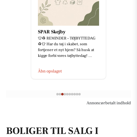
SPAR Skejby
👕♻️ REMINDER – TØJBYTTEDAG
♻️👕 Har du tøj i skabet, som
fortjener et nyt hjem? Så husk at
kigge forbi vores tøjbyttedag! ...
Åbn opslaget
Annoncørbetalt indhold
BOLIGER TIL SALG I