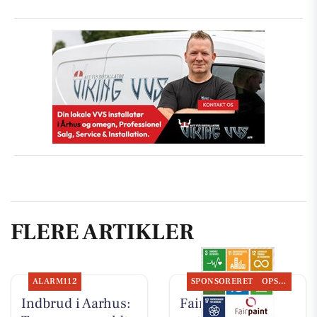
FLERE ARTIKLER
ALARM112
SPONSORERET
OPSLAGSTAVLEN
Indbrud i Aarhus:
Fairpaint ApS