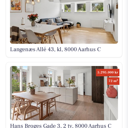
Langenæs Allé 43, kl, 8000 Aarhus C
5.295.000 kr
2
72 m
Hans Broges Gade 3, 2 tv, 8000 Aarhus C