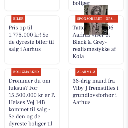
boliger
BILER
SPONSORERET
OPSLAGSTAVLEN
Pris op til
Tattoo Studio 96
1.775.000 kr! Se
Aarhus viser et
de dyreste biler til
Black & Grey-
salg i Aarhus
realismestykke af
Kola
BOLIGMARKED
ALARM112
Drømmer du om
38-årig mand fra
luksus? For
Viby J fremstilles i
15.500.000 kr er P.
grundlovsforhør i
Heises Vej 14B
Aarhus
kommet til salg -
Se den og de
dyreste boliger til