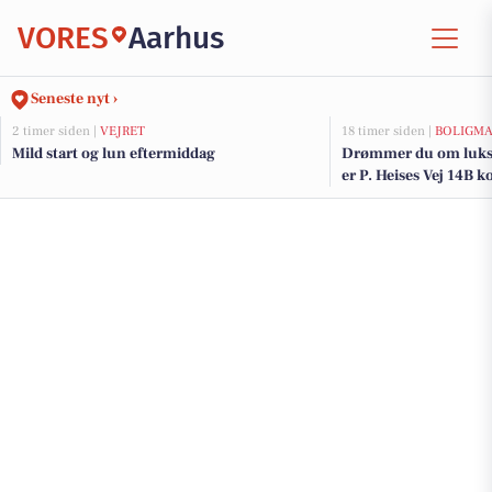
VORES
Aarhus
Seneste nyt ›
2 timer siden |
VEJRET
18 timer siden |
BOLIGM
Mild start og lun eftermiddag
Drømmer du om luksu
er P. Heises Vej 14B k
og de dyreste boliger t