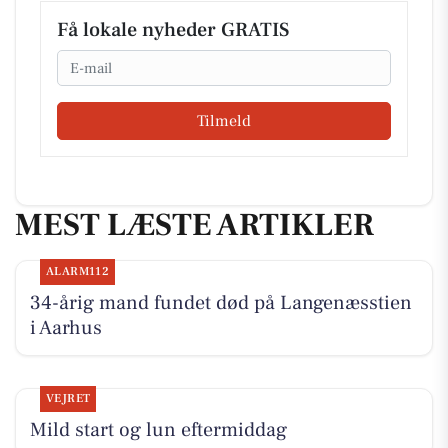
Få lokale nyheder GRATIS
Email
Tilmeld
MEST LÆSTE ARTIKLER
ALARM112
34-årig mand fundet død på Langenæsstien
i Aarhus
VEJRET
Mild start og lun eftermiddag