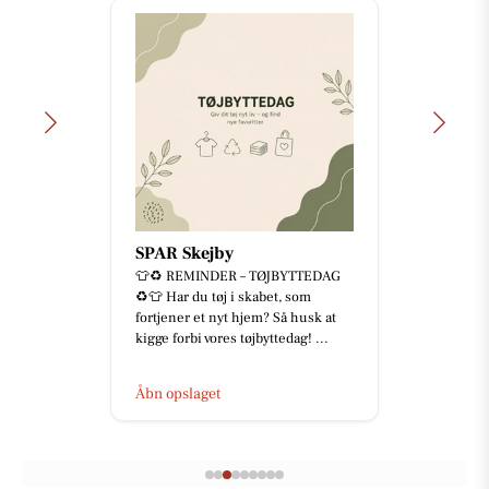
SPAR Skejby
👕♻️ REMINDER – TØJBYTTEDAG
♻️👕 Har du tøj i skabet, som
fortjener et nyt hjem? Så husk at
kigge forbi vores tøjbyttedag! ...
Åbn opslaget