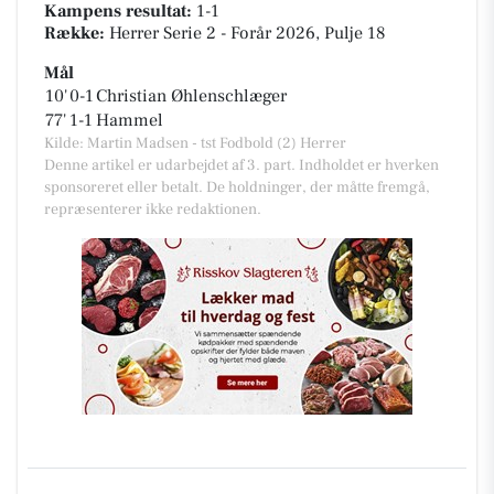
Kampens resultat:
1-1
Række:
Herrer Serie 2 - Forår 2026, Pulje 18
Mål
10'
0-1
Christian Øhlenschlæger
77'
1-1
Hammel
Kilde: Martin Madsen - tst Fodbold (2) Herrer
Denne artikel er udarbejdet af 3. part. Indholdet er hverken
sponsoreret eller betalt. De holdninger, der måtte fremgå,
repræsenterer ikke redaktionen.