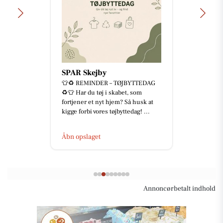
SPAR Skejby
👕♻️ REMINDER – TØJBYTTEDAG
♻️👕 Har du tøj i skabet, som
fortjener et nyt hjem? Så husk at
kigge forbi vores tøjbyttedag! ...
Åbn opslaget
Annoncørbetalt indhold