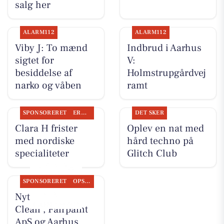
salg her
ALARM112
ALARM112
Viby J: To mænd
Indbrud i Aarhus
sigtet for
V:
besiddelse af
Holmstrupgårdvej
narko og våben
ramt
SPONSORERET
ERHVERV
DET SKER
Clara H frister
Oplev en nat med
med nordiske
hård techno på
specialiteter
Glitch Club
SPONSORERET
OPSLAGSTAVLEN
Nyt fra Classic
Clean , Fairpaint
ApS og Aarhus