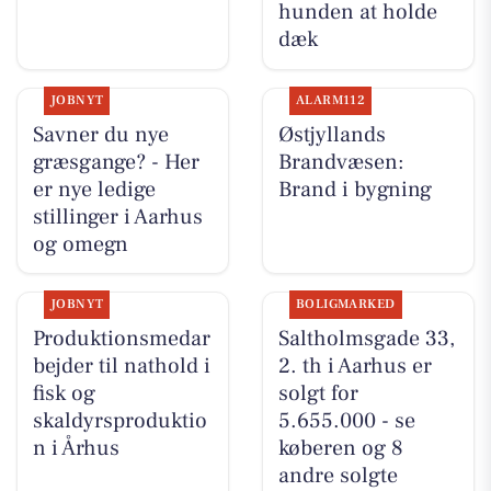
hunden at holde
dæk
JOBNYT
ALARM112
Savner du nye
Østjyllands
græsgange? - Her
Brandvæsen:
er nye ledige
Brand i bygning
stillinger i Aarhus
og omegn
JOBNYT
BOLIGMARKED
Produktionsmedar
Saltholmsgade 33,
bejder til nathold i
2. th i Aarhus er
fisk og
solgt for
skaldyrsproduktio
5.655.000 - se
n i Århus
køberen og 8
andre solgte