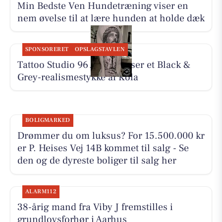
Min Bedste Ven Hundetræning viser en
nem øvelse til at lære hunden at holde dæk
SPONSORERET
OPSLAGSTAVLEN
Tattoo Studio 96 Aarhus viser et Black &
Grey-realismestykke af Kola
BOLIGMARKED
Drømmer du om luksus? For 15.500.000 kr
er P. Heises Vej 14B kommet til salg - Se
den og de dyreste boliger til salg her
ALARM112
38-årig mand fra Viby J fremstilles i
grundlovsforhør i Aarhus