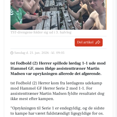
TST-drengene folder sig ud i 3. halvleg
Del artikel
Søndag d. 21. jun. 2026 - kl. 09:05
tst Fodbold (2) Herrer spillede lørdag 1-1 ude mod
Hammel GF, men ifølge assistenttræner Martin
Madsen var oprykningen allerede det afgørende.
tst Fodbold (2) Herrer kom fra lørdagens udekamp
mod Hammel GF Herrer Serie 2 med 1-1. For
assistenttræner Martin Madsen fyldte resultatet dog
ikke mest efter kampen.
“Oprykningen til Serie 1 er endegyldig, og de sidste
to kampe har været fuldstændigt ligegyldige for os.