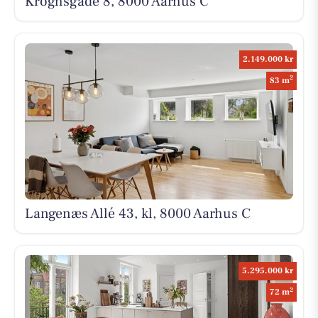
Kroghsgade 8, 8000 Aarhus C
2.149.000 kr
2
83 m
Langenæs Allé 43, kl, 8000 Aarhus C
5.295.000 kr
2
72 m