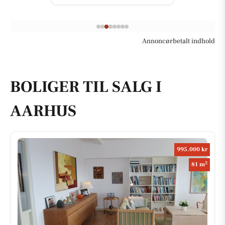
Annoncørbetalt indhold
BOLIGER TIL SALG I
AARHUS
995.000 kr
2
81 m