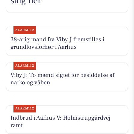
salg her
ALARM112
38-årig mand fra Viby J fremstilles i
grundlovsforhør i Aarhus
ALARM112
Viby J: To mænd sigtet for besiddelse af
narko og våben
ALARM112
Indbrud i Aarhus V: Holmstrupgårdvej
ramt