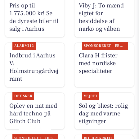
Pris op til
Viby J: To mænd
1.775.000 kr! Se
sigtet for
de dyreste biler til
besiddelse af
salg i Aarhus
narko og våben
ALARM112
SPONSORERET
ERHVERV
Indbrud i Aarhus
Clara H frister
V:
med nordiske
Holmstrupgårdvej
specialiteter
ramt
DET SKER
VEJRET
Oplev en nat med
Sol og blæst: rolig
hård techno på
dag med varme
Glitch Club
stigninger
SPONSORERET
OPSLAGSTAVLEN
BOLIGMARKED