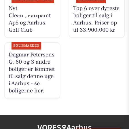
Nyt fra Classic
Top 6 over dyreste
Clean , Fairpaint
boliger til salg i
ApS og Aarhus
Aarhus. Priser op
Golf Club
til 33.900.000 kr
BOLIGMARKED
Dagmar Petersens
G. 60 og 3 andre
boliger er kommet
til salg denne uge
i Aarhus - se
boligerne her.
VORES
Aarhus