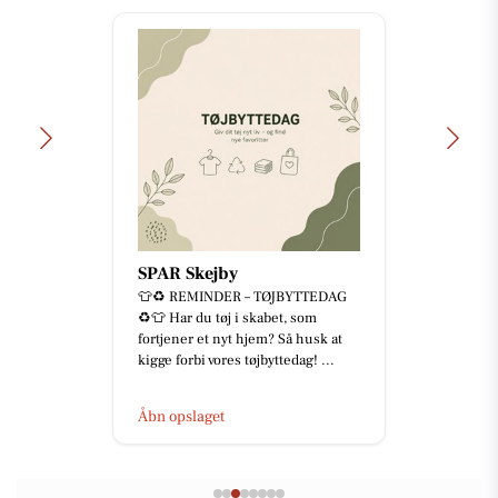
SPAR Skejby
👕♻️ REMINDER – TØJBYTTEDAG
♻️👕 Har du tøj i skabet, som
fortjener et nyt hjem? Så husk at
kigge forbi vores tøjbyttedag! ...
Åbn opslaget