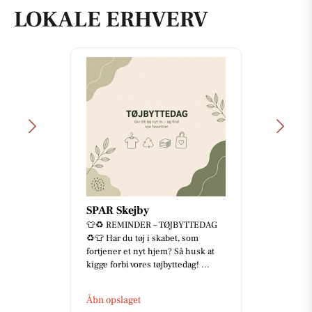
LOKALE ERHVERV
SPAR Skejby
👕♻️ REMINDER – TØJBYTTEDAG
♻️👕 Har du tøj i skabet, som
fortjener et nyt hjem? Så husk at
kigge forbi vores tøjbyttedag! ...
Åbn opslaget