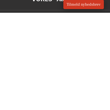
Tilmeld nyhedsbrev
OM VORES DIGITAL
Om os
For annoncører
Vilkår og Privatlivspolitik
Kontakt VORES Digital
Administrer samtykke
GENVEJE
Seneste nyt fra Aarhus