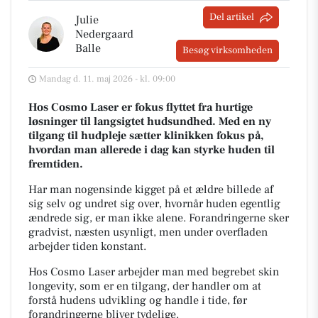
Del artikel
Julie
Nedergaard
Balle
Besøg virksomheden
Mandag d. 11. maj 2026 - kl. 09:00
Hos Cosmo Laser er fokus flyttet fra hurtige
løsninger til langsigtet hudsundhed. Med en ny
tilgang til hudpleje sætter klinikken fokus på,
hvordan man allerede i dag kan styrke huden til
fremtiden.
Har man nogensinde kigget på et ældre billede af
sig selv og undret sig over, hvornår huden egentlig
ændrede sig, er man ikke alene. Forandringerne sker
gradvist, næsten usynligt, men under overfladen
arbejder tiden konstant.
Hos Cosmo Laser arbejder man med begrebet skin
longevity, som er en tilgang, der handler om at
forstå hudens udvikling og handle i tide, før
forandringerne bliver tydelige.