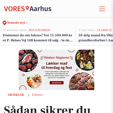
VORES
Aarhus
Seneste nyt ›
53 minutter siden |
BOLIGMARKED
1 time siden |
ALARM112
Drømmer du om luksus? For 15.500.000 kr
38-årig mand fra Viby 
er P. Heises Vej 14B kommet til salg - Se den
grundlovsforhør i Aa
og de dyreste boliger til salg her
Sådan sikrer du din huds sundhed de næste 20 år med skin longevit
ARTIKLER
Erhverv
Sådan sikrer du