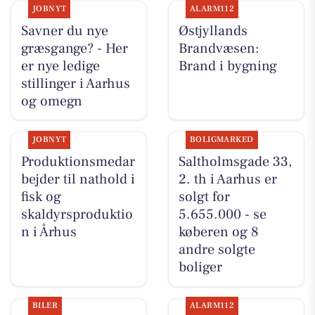
JOBNYT
ALARM112
Savner du nye
Østjyllands
græsgange? - Her
Brandvæsen:
er nye ledige
Brand i bygning
stillinger i Aarhus
og omegn
JOBNYT
BOLIGMARKED
Produktionsmedar
Saltholmsgade 33,
bejder til nathold i
2. th i Aarhus er
fisk og
solgt for
skaldyrsproduktio
5.655.000 - se
n i Århus
køberen og 8
andre solgte
boliger
BILER
ALARM112