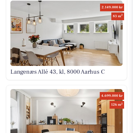
2.149.000 kr
2
83 m
Langenæs Allé 43, kl, 8000 Aarhus C
4.699.000 kr
2
126 m