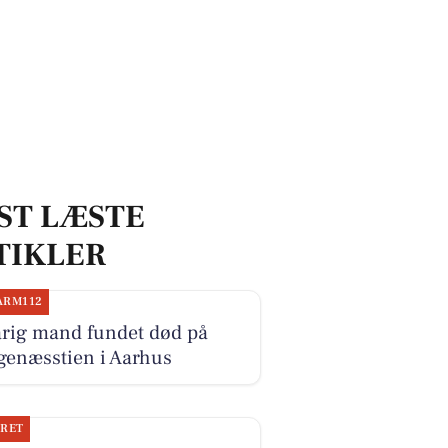
ST LÆSTE
TIKLER
ARM112
årig mand fundet død på
genæsstien i Aarhus
JRET