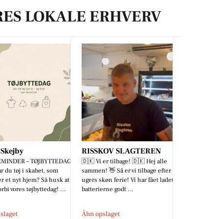
RES LOKALE ERHVERV
KOV SLAGTEREN
Clara H
Tattoo St
er tilbage! 🇩🇰 Hej alle
🎉🎉🎉FRANSA LIVE MED CLARAH
✝️ Tro, detal
 👋 Så er vi tilbage efter 4
🎉🎉🎉 Glæd digsuper fine styles
særklasse. E
køn ferie! Vi har fået ladet
der lige er landet🤍Du bliver
realismestyk
rne godt ...
fristet! Denne LIVE kan shoppes ...
eneste detalj
slaget
Åbn opslaget
Åbn opslage