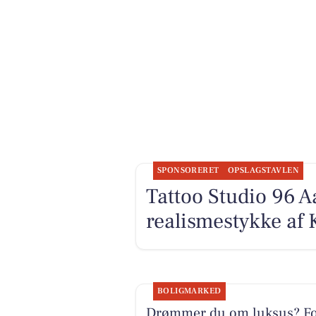
SPONSORERET
OPSLAGSTAVLEN
Tattoo Studio 96 A
realismestykke af 
BOLIGMARKED
Drømmer du om luksus? F