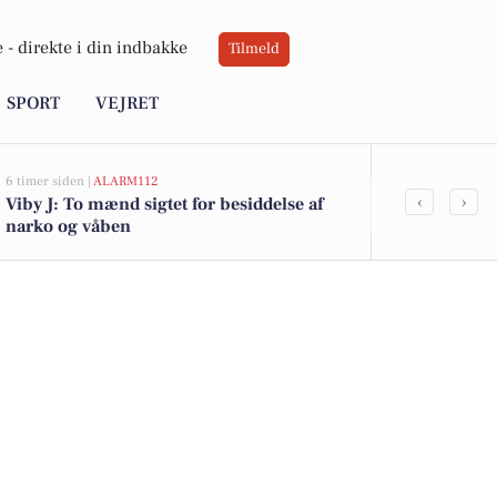
 -
direkte i din indbakke
Tilmeld
SPORT
VEJRET
6 timer siden |
ALARM112
6 timer siden |
A
‹
›
Viby J: To mænd sigtet for besiddelse af
Indbrud i A
narko og våben
ramt