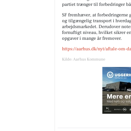
partiet trænger til forbedringer båd
SF fremhæver, at forbedringerne 
og tilgængelig transport i hverda
arbejdsmarkedet. Derudover noteres
fornuftigt niveau, hvilket sikrer 
opgaver i mange år fremover.
https://aarhus.dk/nyt/aftale-om-da
Fairpaint ApS
Kilde: Aarhus Kommune
FARVEHANDEL I VEJLE - DET
BÆREDYGTIGE VALG Leder d
efter et bæredygtigt alternativ
uden unødvendig kemi? Så er
Fairpaint det...
Åbn opslaget