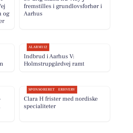
Vej
fremstilles i grundlovsforhør i
n og
Aarhus
er
ALARM112
Indbrud i Aarhus V:
en
Holmstrupgårdvej ramt
SPONSORERET
ERHVERV
-
Clara H frister med nordiske
i
specialiteter