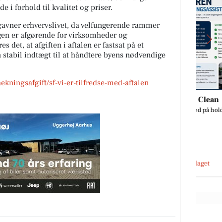
e i forhold til kvalitet og priser.
gavner erhvervslivet, da velfungerende rammer
gen er afgørende for virksomheder og
 det, at afgiften i aftalen er fastsat på et
en stabil indtægt til at håndtere byens nødvendige
ekningsafgift/sf-vi-er-tilfredse-med-aftalen
Classic Clean
Vil du med på holdet 🤩
u
Åbn opslaget