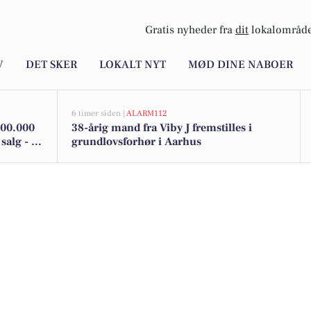
Gratis nyheder fra
dit
lokalområde
V
DET SKER
LOKALT NYT
MØD DINE NABOER
6 timer siden |
ALARM112
500.000
38-årig mand fra Viby J fremstilles i
salg - Se
grundlovsforhør i Aarhus
her