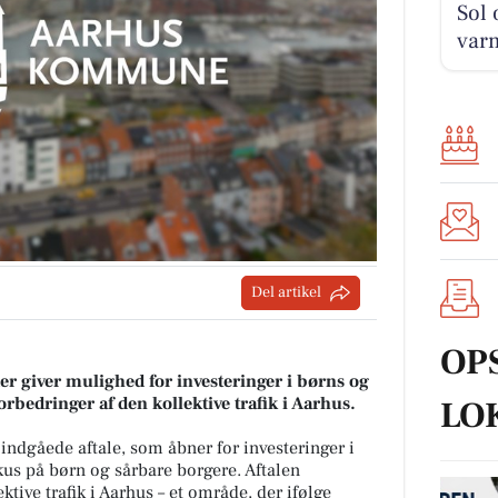
Sol 
varm
Del artikel
OP
der giver mulighed for investeringer i børns og
rbedringer af den kollektive trafik i Aarhus.
LO
indgåede aftale, som åbner for investeringer i
us på børn og sårbare borgere. Aftalen
ktive trafik i Aarhus – et område, der ifølge