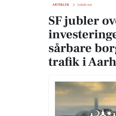
SF jubler over aftale om investeringer i
ARTIKLER
Lokalt nyt
SF jubler ov
investeringe
sårbare bor
trafik i Aar