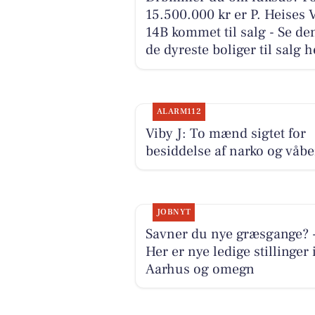
15.500.000 kr er P. Heises 
14B kommet til salg - Se de
de dyreste boliger til salg h
ALARM112
Viby J: To mænd sigtet for
besiddelse af narko og våb
JOBNYT
Savner du nye græsgange? 
Her er nye ledige stillinger 
Aarhus og omegn