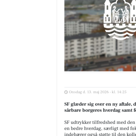
Onsdag d. 13. maj 2026 - kl. 14:25
SF glæder sig over en ny aftale, 
sårbare borgeres hverdag samt fo
SF udtrykker tilfredshed med den 
en bedre hverdag, særligt med fok
indebærer også støtte til den kolle