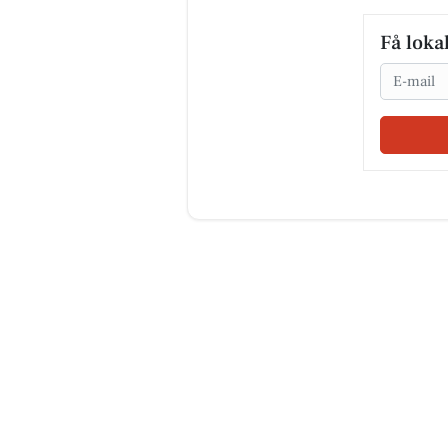
Få loka
Email