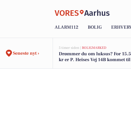
VORES
Aarhus
ALARM112
BOLIG
ERHVER
5 timer siden |
BOLIGMARKED
Seneste nyt ›
Drømmer du om luksus? For 15.
kr er P. Heises Vej 14B kommet til 
den og de dyreste boliger til salg 