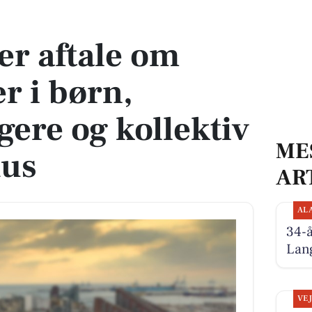
 børn, sårbare borgere og kollektiv trafik i Aarhus
er aftale om
r i børn,
gere og kollektiv
ME
hus
AR
AL
34-
Lan
VE