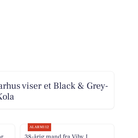
arhus viser et Black & Grey-
Kola
ALARM112
or
38-årig mand fra Viby J