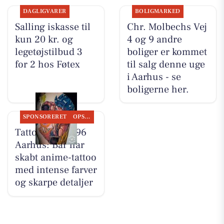
DAGLIGVARER
BOLIGMARKED
Salling iskasse til
Chr. Molbechs Vej
kun 20 kr. og
4 og 9 andre
legetøjstilbud 3
boliger er kommet
for 2 hos Føtex
til salg denne uge
i Aarhus - se
boligerne her.
SPONSORERET
OPSLAGSTAVLEN
Tattoo Studio 96
Aarhus: Bar har
skabt anime-tattoo
med intense farver
og skarpe detaljer