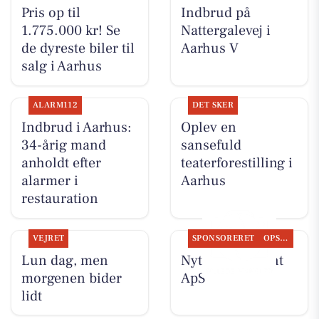
Pris op til
Indbrud på
1.775.000 kr! Se
Nattergalevej i
de dyreste biler til
Aarhus V
salg i Aarhus
ALARM112
DET SKER
Indbrud i Aarhus:
Oplev en
34-årig mand
sansefuld
anholdt efter
teaterforestilling i
alarmer i
Aarhus
restauration
VEJRET
SPONSORERET
OPSLAGSTAVLEN
Lun dag, men
Nyt fra Fairpaint
morgenen bider
ApS
lidt