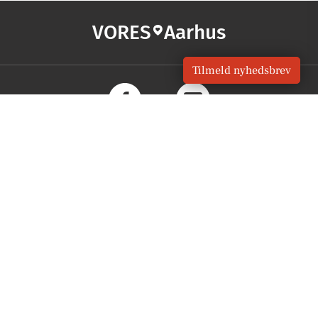
VORES
Aarhus
Tilmeld nyhedsbrev
OM VORES DIGITAL
Om os
For annoncører
Vilkår og Privatlivspolitik
Kontakt VORES Digital
Administrer samtykke
GENVEJE