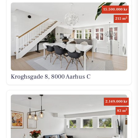
15.500.000 kr
2
215 m
Kroghsgade 8, 8000 Aarhus C
2.149.000 kr
2
83 m