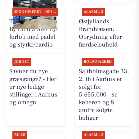
SPONSORERET
OPSLAGSTAVLEN
ALARM112
Træningsklubben
Østjyllands
By Lind åbner nyt
Brandvæsen:
forløb med padel
Oprydning efter
og styrke/cardio
færdselsuheld
JOBNYT
BOLIGMARKED
Savner du nye
Saltholmsgade 33,
græsgange? - Her
2. th i Aarhus er
er nye ledige
solgt for
stillinger i Aarhus
5.655.000 - se
og omegn
køberen og 8
andre solgte
boliger
BILER
ALARM112