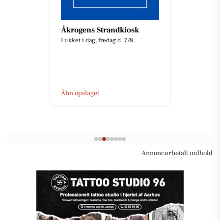
Min Bedste Ven
Hundetræning
Hvis du har fået hundehvalp og
godt kunne tænke dig den bedste
start med fokus på adfærd og
træning i vante rammer, så er
mit...
Åbn opslaget
Annoncørbetalt indhold