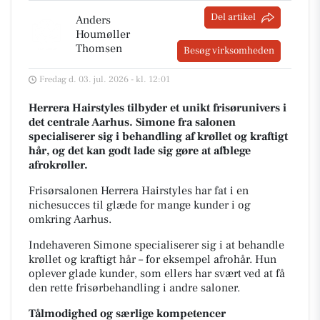
Del artikel
Anders
Houmøller
Thomsen
Besøg virksomheden
Fredag d. 03. jul. 2026 - kl. 12:01
Herrera Hairstyles tilbyder et unikt frisørunivers i
det centrale Aarhus. Simone fra salonen
specialiserer sig i behandling af krøllet og kraftigt
hår, og det kan godt lade sig gøre at afblege
afrokrøller.
Frisørsalonen Herrera Hairstyles har fat i en
nichesucces til glæde for mange kunder i og
omkring Aarhus.
Indehaveren Simone specialiserer sig i at behandle
krøllet og kraftigt hår – for eksempel afrohår. Hun
oplever glade kunder, som ellers har svært ved at få
den rette frisørbehandling i andre saloner.
Tålmodighed og særlige kompetencer