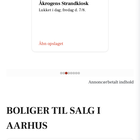
Min Bedste Ven
Hundetræning
Hvis du har fået hundehvalp og
godt kunne tænke dig den bedste
start med fokus på adfærd og
træning i vante rammer, så er
mit...
Åbn opslaget
Annoncørbetalt indhold
BOLIGER TIL SALG I
AARHUS