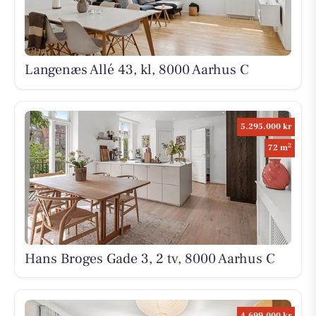
Langenæs Allé 43, kl, 8000 Aarhus C
5.295.000 kr
2
72 m
Hans Broges Gade 3, 2 tv, 8000 Aarhus C
4.699.000 kr