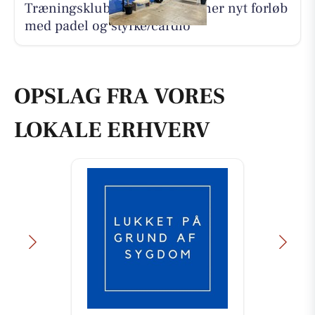
Træningsklubben By Lind åbner nyt forløb
med padel og styrke/cardio
OPSLAG FRA VORES
LOKALE ERHVERV