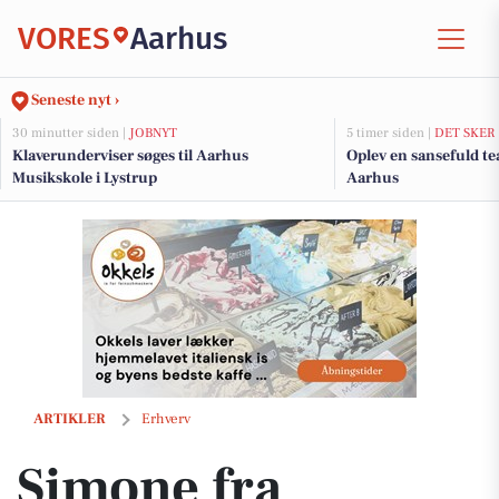
VORES
Aarhus
Seneste nyt ›
30 minutter siden |
JOBNYT
5 timer siden |
DET SKER
Klaverunderviser søges til Aarhus
Oplev en sansefuld tea
Musikskole i Lystrup
Aarhus
Simone fra Herrera Hairstyles tryller med mørkt og krøllet hår
ARTIKLER
Erhverv
Simone fra