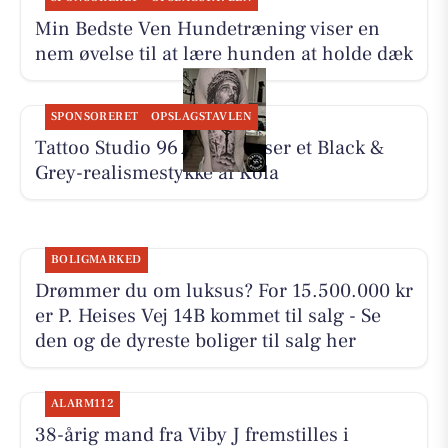
Min Bedste Ven Hundetræning viser en
nem øvelse til at lære hunden at holde dæk
SPONSORERET
OPSLAGSTAVLEN
Tattoo Studio 96 Aarhus viser et Black &
Grey-realismestykke af Kola
BOLIGMARKED
Drømmer du om luksus? For 15.500.000 kr
er P. Heises Vej 14B kommet til salg - Se
den og de dyreste boliger til salg her
ALARM112
38-årig mand fra Viby J fremstilles i