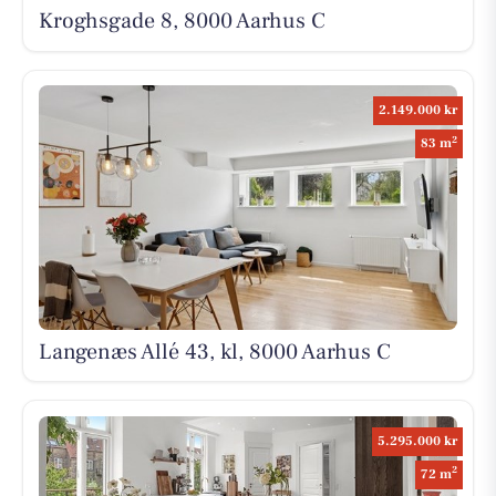
Kroghsgade 8, 8000 Aarhus C
2.149.000 kr
2
83 m
Langenæs Allé 43, kl, 8000 Aarhus C
5.295.000 kr
2
72 m