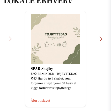
LOKALE ERHVERV
SPAR Skejby
👕♻️ REMINDER – TØJBYTTEDAG
♻️👕 Har du tøj i skabet, som
fortjener et nyt hjem? Så husk at
kigge forbi vores tøjbyttedag! ...
Åbn opslaget