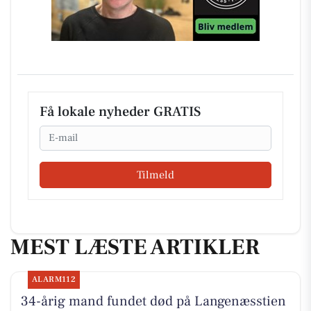
Få lokale nyheder GRATIS
Email
Tilmeld
MEST LÆSTE ARTIKLER
ALARM112
34-årig mand fundet død på Langenæsstien