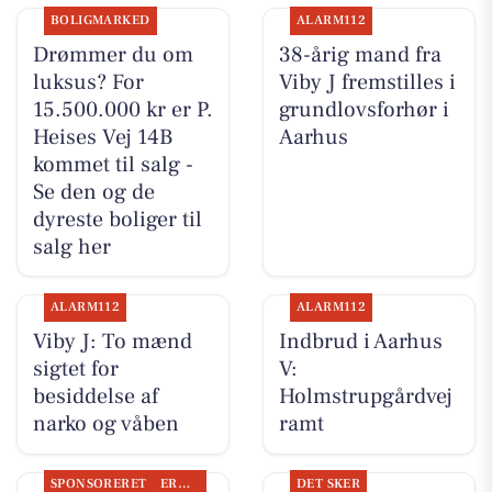
BOLIGMARKED
ALARM112
Drømmer du om
38-årig mand fra
luksus? For
Viby J fremstilles i
15.500.000 kr er P.
grundlovsforhør i
Heises Vej 14B
Aarhus
kommet til salg -
Se den og de
dyreste boliger til
salg her
ALARM112
ALARM112
Viby J: To mænd
Indbrud i Aarhus
sigtet for
V:
besiddelse af
Holmstrupgårdvej
narko og våben
ramt
SPONSORERET
ERHVERV
DET SKER