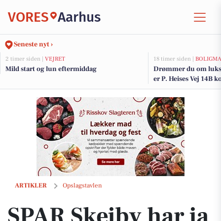
VORES
Aarhus
Seneste nyt ›
2 timer siden |
VEJRET
18 timer siden |
BOLIGM
Mild start og lun eftermiddag
Drømmer du om luksu
er P. Heises Vej 14B k
og de dyreste boliger t
SPAR Skejby har ja tak-tilbud på Pepsi MAX og Faxe Kondi til 74,95 kr.
ARTIKLER
Opslagstavlen
SPAR Skejby har ja