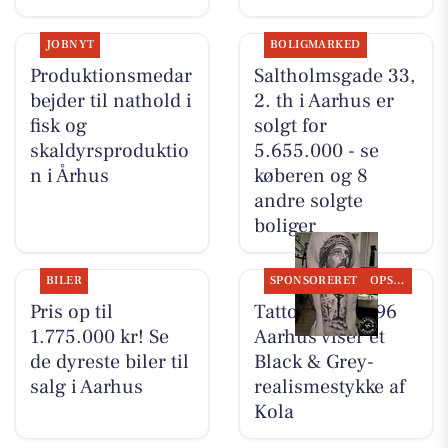
JOBNYT
BOLIGMARKED
Produktionsmedar
Saltholmsgade 33,
bejder til nathold i
2. th i Aarhus er
fisk og
solgt for
skaldyrsproduktio
5.655.000 - se
n i Århus
køberen og 8
andre solgte
boliger
BILER
SPONSORERET
OPSLAGSTAVLEN
Pris op til
Tattoo Studio 96
1.775.000 kr! Se
Aarhus viser et
de dyreste biler til
Black & Grey-
salg i Aarhus
realismestykke af
Kola