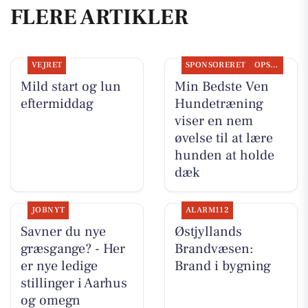
FLERE ARTIKLER
VEJRET
SPONSORERET
OPSLAGSTAVLEN
Mild start og lun
Min Bedste Ven
eftermiddag
Hundetræning
viser en nem
øvelse til at lære
hunden at holde
dæk
JOBNYT
ALARM112
Savner du nye
Østjyllands
græsgange? - Her
Brandvæsen:
er nye ledige
Brand i bygning
stillinger i Aarhus
og omegn