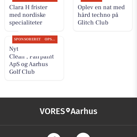
Clara H frister
Oplev en nat med
med nordiske
hård techno på
specialiteter
Glitch Club
SPONSORERET
OPSLAGSTAVLEN
Nyt fra Classic
Clean , Fairpaint
ApS og Aarhus
Golf Club
VORES
Aarhus