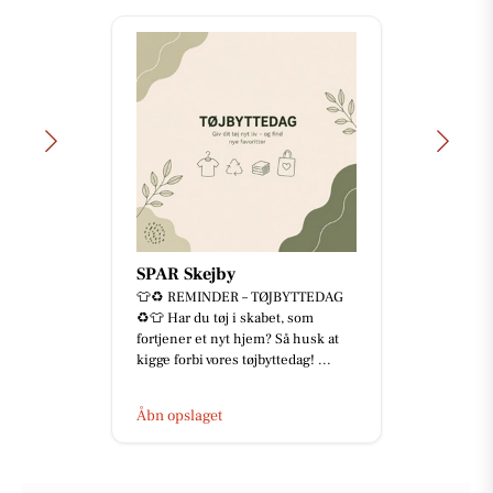
SPAR Skejby
👕♻️ REMINDER – TØJBYTTEDAG
♻️👕 Har du tøj i skabet, som
fortjener et nyt hjem? Så husk at
kigge forbi vores tøjbyttedag! ...
Åbn opslaget