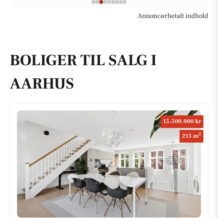
Annoncørbetalt indhold
BOLIGER TIL SALG I
AARHUS
15.500.000 kr
2
215 m