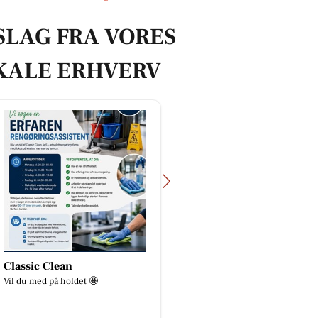
SLAG FRA VORES
KALE ERHVERV
Classic Clean
SPAR Skejby
Vil du med på holdet 🤩
👕♻️ REMINDER – TØ
♻️👕 Har du tøj i skabe
fortjener et nyt hjem? 