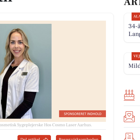
AR
AL
34-
Lan
VE
Mild
Kosmetisk Sygeplejerske Hos Cosmo Laser Aarhus.
Del artikel
Besøg virksomheden