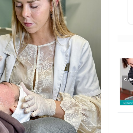
uden unødvendig kemi? Så er
Fairpaint det...
Åbn opslaget