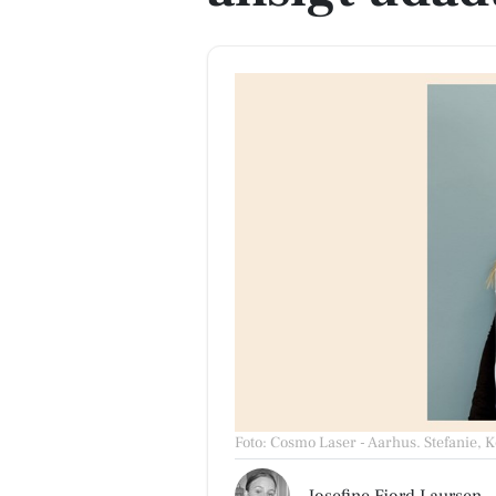
Foto: Cosmo Laser - Aarhus
.
Stefanie, 
Josefine Fjord Laursen