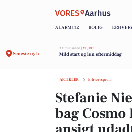
VORES
Aarhus
ALARM112
BOLIG
ERHVER
3 timer siden |
VEJRET
Seneste nyt ›
Mild start og lun eftermiddag
Stefanie Nielsen: 'Kvinden bag Cosmo L
ARTIKLER
Erhvervsprofil
Stefanie Ni
bag Cosmo L
ansigt udadt