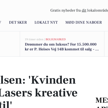
Gratis nyheder fra
dit
lokalområde
V
DET SKER
LOKALT NYT
MØD DINE NABOER
19 timer siden |
BOLIGMARKED
Drømmer du om luksus? For 15.500.000
kr er P. Heises Vej 14B kommet til salg - Se
den og de dyreste boliger til salg her
asers kreative ansigt udadtil'
elsen: 'Kvinden
asers kreative
ME
il'