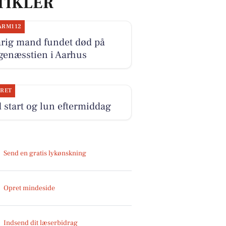
TIKLER
ARM112
årig mand fundet død på
genæsstien i Aarhus
JRET
 start og lun eftermiddag
Send en gratis lykønskning
Opret mindeside
Indsend dit læserbidrag