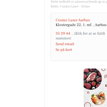
Dette indhold er annoncørbetalt og er
Kilde: Cosmo Laser - Århus
Cosmo Laser Aarhus
Klostergade 22, 1. mf. , Aarhus
35 39 44 ..
Send email
Se på kort