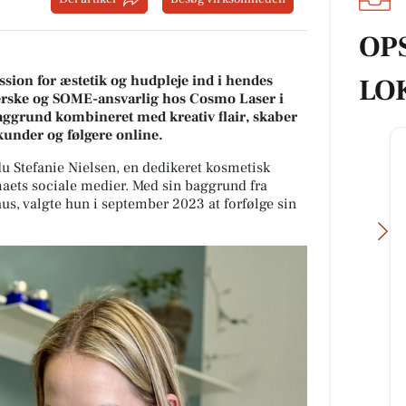
OP
assion for æstetik og hudpleje ind i hendes
LO
erske og SOME-ansvarlig hos Cosmo Laser i
aggrund kombineret med kreativ flair, skaber
kunder og følgere online.
 Stefanie Nielsen, en dedikeret kosmetisk
rmaets sociale medier. Med sin baggrund fra
us, valgte hun i september 2023 at forfølge sin
Fairpaint ApS
FARVEHANDEL I VEJLE - DET
BÆREDYGTIGE VALG Leder du
efter et bæredygtigt alternativ