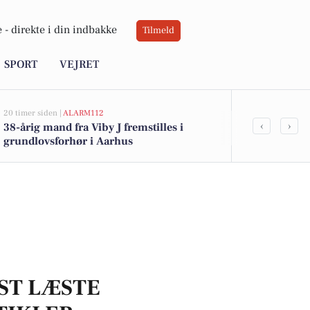
 -
direkte i din indbakke
Tilmeld
SPORT
VEJRET
20 timer siden |
ALARM112
20 timer siden |
‹
›
38-årig mand fra Viby J fremstilles i
Viby J: To mæ
grundlovsforhør i Aarhus
narko og vå
ST LÆSTE