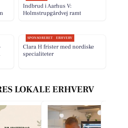
Indbrud i Aarhus V:
en
Holmstrupgårdvej ramt
SPONSORERET
ERHVERV
-
Clara H frister med nordiske
i
specialiteter
RES LOKALE ERHVERV