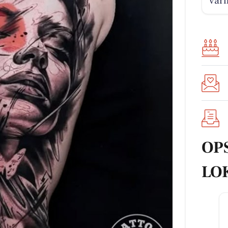
varm
OP
LO