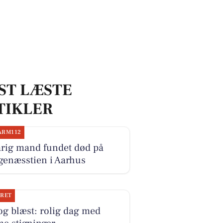
ST LÆSTE
TIKLER
ARM112
årig mand fundet død på
genæsstien i Aarhus
JRET
og blæst: rolig dag med