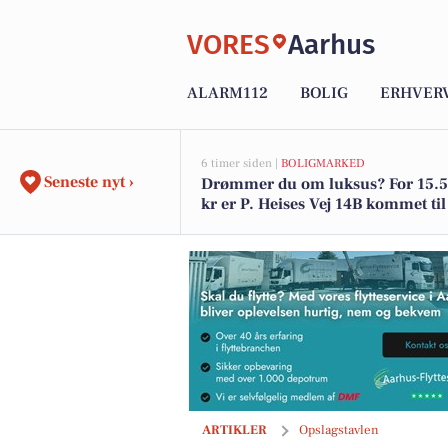
VORES
Aarhus
ALARM112
BOLIG
ERHVER
6 timer siden |
BOLIGMARKED
Seneste nyt ›
Drømmer du om luksus? For 15.
kr er P. Heises Vej 14B kommet til 
den og de dyreste boliger til salg 
Tattoo Studio 96 Aarhus viser sleeve a
ARTIKLER
Opslagstavlen