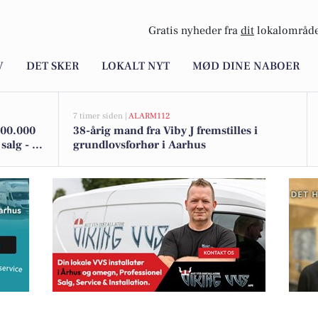
Gratis nyheder fra
dit
lokalområde
V
DET SKER
LOKALT NYT
MØD DINE NABOER
7 timer siden |
ALARM112
500.000
38-årig mand fra Viby J fremstilles i
salg - Se
grundlovsforhør i Aarhus
her
f Alejandro med realisme og abstrakte elementer