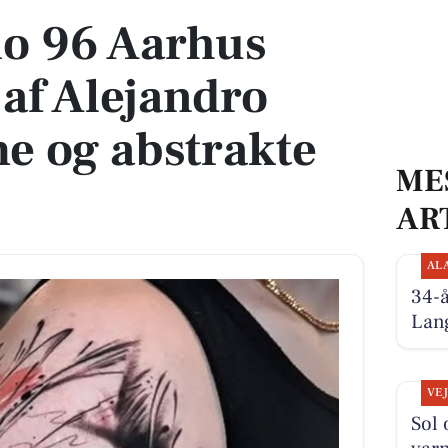
io 96 Aarhus
 af Alejandro
e og abstrakte
ME
AR
AL
34-
Lan
VE
Sol 