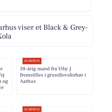
arhus viser et Black & Grey-
Kola
ALARM112
or
38-årig mand fra Viby J
Vej
fremstilles i grundlovsforhør i
n og
Aarhus
er
ALARM112