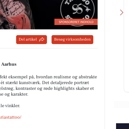
Del artikel
Besøg virksomheden
Classic Clean
Vil du med på holdet 🤩
u
6 Aarhus
erfekt eksempel på, hvordan realisme og abstrakte
ét stærkt kunstværk. Det detaljerede portræt
Åbn opslaget
trøg, kontraster og røde highlights skaber et
se og karakter.
le vinkler.
riastattoo/