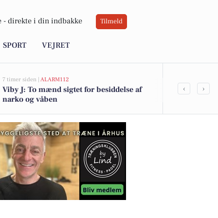
 -
direkte i din indbakke
Tilmeld
SPORT
VEJRET
7 timer siden |
ALARM112
7 timer siden |
AL
‹
›
Viby J: To mænd sigtet for besiddelse af
Indbrud i A
narko og våben
ramt