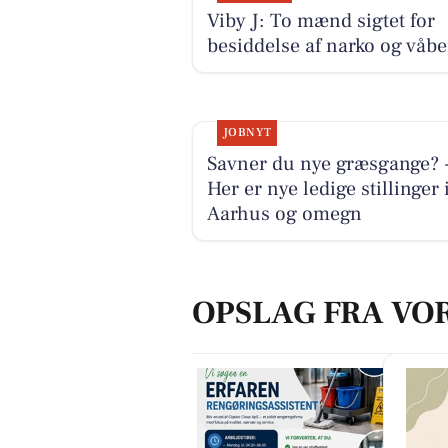
Viby J: To mænd sigtet for
besiddelse af narko og våb
JOBNYT
Savner du nye græsgange? 
Her er nye ledige stillinger 
Aarhus og omegn
OPSLAG FRA VO