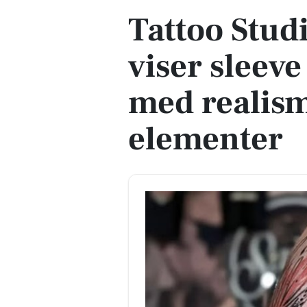
Tattoo Stud
viser sleeve
med realism
elementer