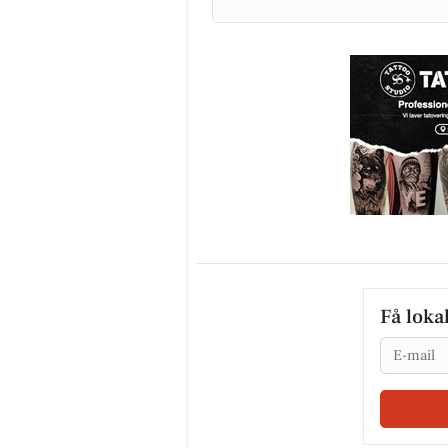
Få loka
Email