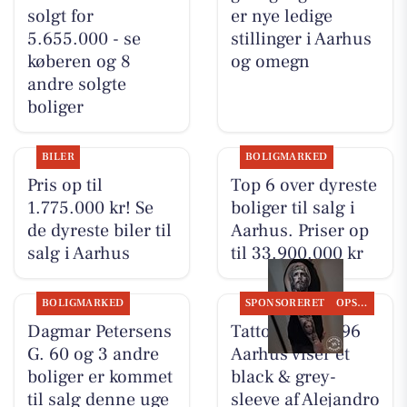
solgt for
er nye ledige
5.655.000 - se
stillinger i Aarhus
køberen og 8
og omegn
andre solgte
boliger
BILER
BOLIGMARKED
Pris op til
Top 6 over dyreste
1.775.000 kr! Se
boliger til salg i
de dyreste biler til
Aarhus. Priser op
salg i Aarhus
til 33.900.000 kr
BOLIGMARKED
SPONSORERET
OPSLAGSTAVLEN
Dagmar Petersens
Tattoo Studio 96
G. 60 og 3 andre
Aarhus viser et
boliger er kommet
black & grey-
til salg denne uge
sleeve af Alejandro