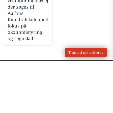
Økonomimedarbej
der søges til
Aarhus
Katedralskole med
fokus på
økonomistyring
og regnskab
Tilmeld nyhedsbrev
VORES
Aarhus
OM VORES DIGITAL