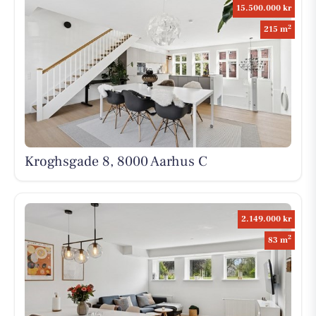
15.500.000 kr
2
215 m
Kroghsgade 8, 8000 Aarhus C
2.149.000 kr
2
83 m