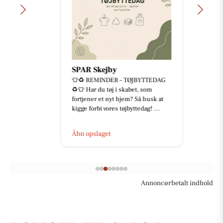
SPAR Skejby
👕♻️ REMINDER – TØJBYTTEDAG
♻️👕 Har du tøj i skabet, som
fortjener et nyt hjem? Så husk at
kigge forbi vores tøjbyttedag! ...
Åbn opslaget
Annoncørbetalt indhold