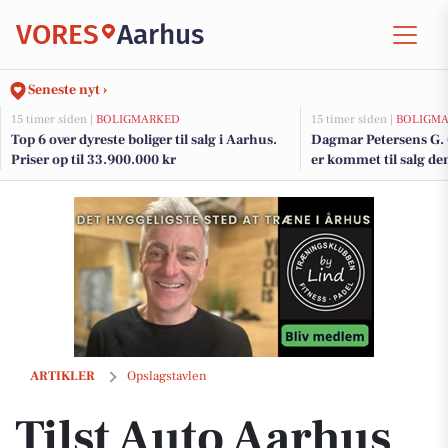
VORES
Aarhus
Seneste nyt ›
15 timer siden |
BOLIGMARKED
15 timer siden |
BOLIGM
Top 6 over dyreste boliger til salg i Aarhus.
Dagmar Petersens G. 
Priser op til 33.900.000 kr
er kommet til salg de
boligerne her.
Tilst Auto Aarhus ApS hjælper med at gøre elbilen klar til sommerva
ARTIKLER
Opslagstavlen
Tilst Auto Aarhus