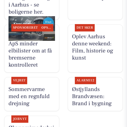
i Aarhus - se
boligerne her.
SPONSORERET
OPSLAGSTAVLEN
DET SKER
Tilst Auto Aarhus
Oplev Aarhus
ApS minder
denne weekend:
elbilister om at få
Film, historie og
bremserne
kunst
kontrolleret
VEJRET
ALARM112
Sommervarme
Østjyllands
med en regnfuld
Brandvæsen:
drejning
Brand i bygning
JOBNYT