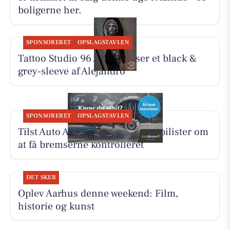
boligerne her.
SPONSORERET
OPSLAGSTAVLEN
Tattoo Studio 96 Aarhus viser et black &
grey-sleeve af Alejandro
SPONSORERET
OPSLAGSTAVLEN
Tilst Auto Aarhus ApS minder elbilister om
at få bremserne kontrolleret
DET SKER
Oplev Aarhus denne weekend: Film,
historie og kunst