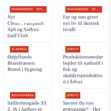
SPONSORERET
OPSLAGSTAVLEN
SPONSORERET
ERHVERV
Nyt fra Classic
Far og søn giver
Clean , Fairpaint
nyt liv til ikonisk
ApS og Aarhus
is­café
Golf Club
ALARM112
JOBNYT
Østjyllands
Produktionsmedar
Brandvæsen:
bejder til nathold i
Brand i bygning
fisk og
skaldyrsproduktio
n i Århus
BOLIGMARKED
JOBNYT
Saltholmsgade 33,
Savner du nye
2. th i Aarhus er
græsgange? - Her