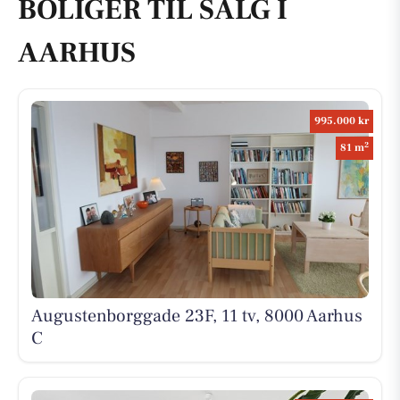
BOLIGER TIL SALG I
AARHUS
995.000 kr
2
81 m
Augustenborggade 23F, 11 tv, 8000 Aarhus
C