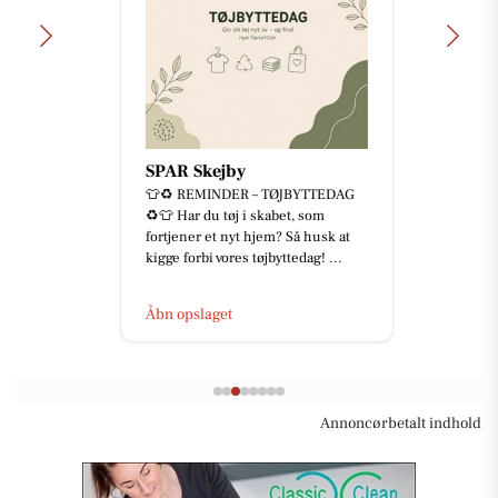
SPAR Skejby
👕♻️ REMINDER – TØJBYTTEDAG
♻️👕 Har du tøj i skabet, som
fortjener et nyt hjem? Så husk at
kigge forbi vores tøjbyttedag! ...
Åbn opslaget
Annoncørbetalt indhold