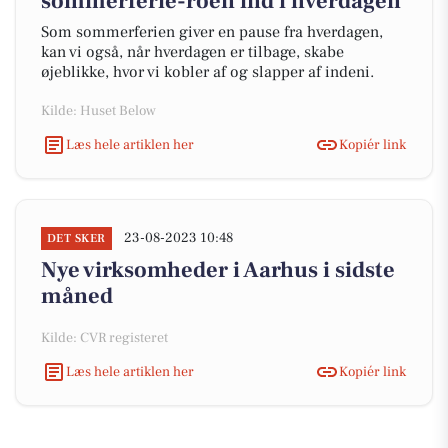
sommerferie-roen ind i hverdagen
Som sommerferien giver en pause fra hverdagen,
kan vi også, når hverdagen er tilbage, skabe
øjeblikke, hvor vi kobler af og slapper af indeni.
Kilde: Huset Below
Læs hele artiklen her
Kopiér link
23-08-2023 10:48
DET SKER
Nye virksomheder i Aarhus i sidste
måned
Kilde: CVR registeret
Læs hele artiklen her
Kopiér link