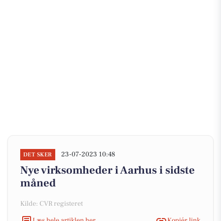
23-07-2023 10:48
DET SKER
Nye virksomheder i Aarhus i sidste
måned
Kilde: CVR registeret
Læs hele artiklen her
Kopiér link