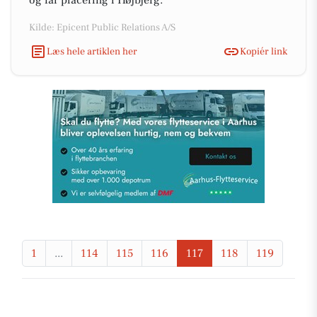
og får placering i Højbjerg.
Kilde: Epicent Public Relations A/S
Læs hele artiklen her
Kopiér link
1
...
114
115
116
117
118
119