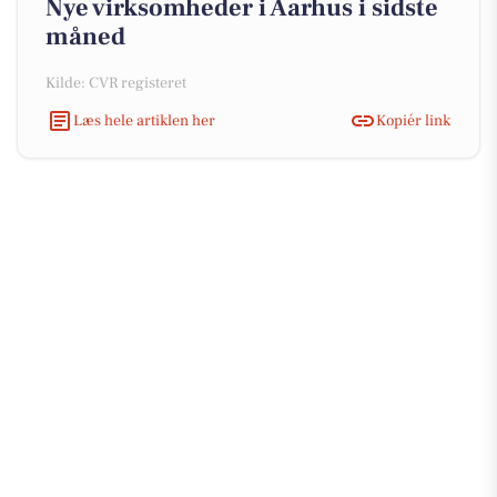
Nye virksomheder i Aarhus i sidste
måned
Kilde: CVR registeret
Læs hele artiklen her
Kopiér link