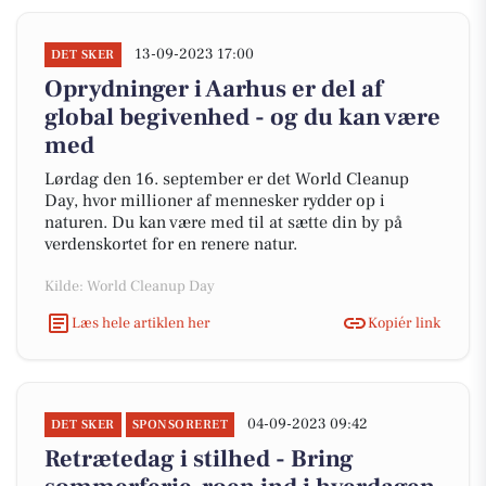
13-09-2023 17:00
DET SKER
Oprydninger i Aarhus er del af
global begivenhed - og du kan være
med
Lørdag den 16. september er det World Cleanup
Day, hvor millioner af mennesker rydder op i
naturen. Du kan være med til at sætte din by på
verdenskortet for en renere natur.
Kilde: World Cleanup Day
Læs hele artiklen her
Kopiér link
04-09-2023 09:42
DET SKER
SPONSORERET
Retrætedag i stilhed - Bring