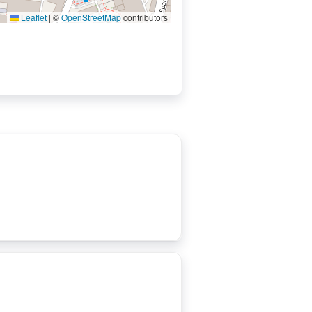
Leaflet
|
©
OpenStreetMap
contributors