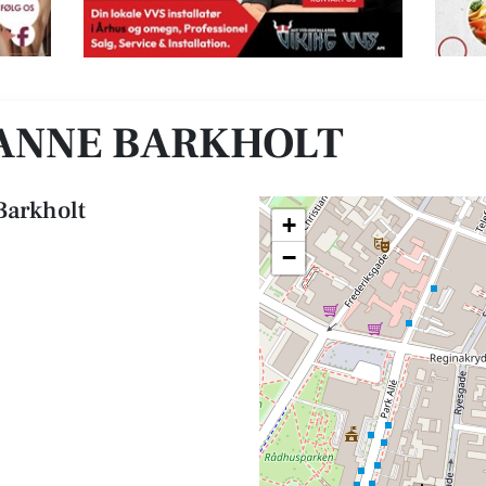
ANNE BARKHOLT
Barkholt
+
−