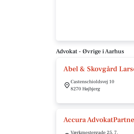
Advokat - Øvrige i Aarhus
Abel & Skovgård Lars
Castenschioldsvej 10
8270 Højbjerg
Accura AdvokatPartne
Værkmestergade 25, 7.