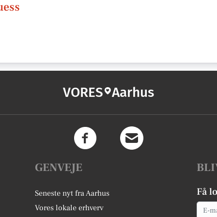
uess
VORES
Aarhus
GENVEJE
BLI
Få l
Seneste nyt fra Aarhus
Email
Vores lokale erhverv