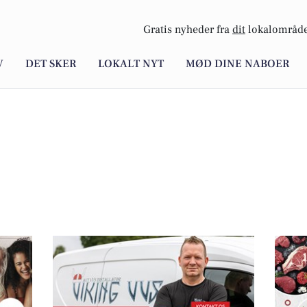
Gratis nyheder fra
dit
lokalområde
V
DET SKER
LOKALT NYT
MØD DINE NABOER