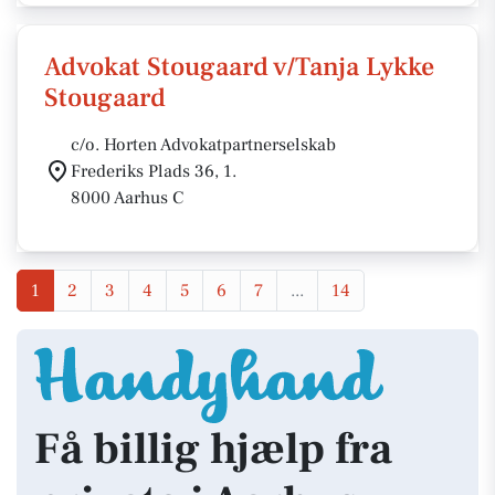
Advokat Stougaard v/Tanja Lykke
Stougaard
c/o. Horten Advokatpartnerselskab
Frederiks Plads 36, 1.
8000 Aarhus C
1
2
3
4
5
6
7
...
14
Få billig hjælp fra