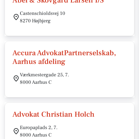
Abel & Skovgård Larsen I/S
Castenschioldsvej 10
8270 Højbjerg
Accura AdvokatPartnerselskab,
Aarhus afdeling
Værkmestergade 25, 7.
8000 Aarhus C
Advokat Christian Holch
Europaplads 2, 7.
8000 Aarhus C