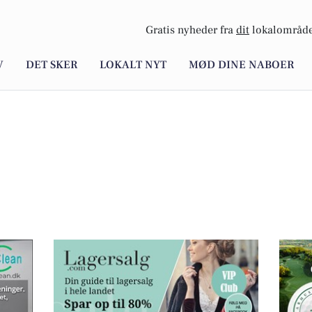
Gratis nyheder fra
dit
lokalområde
V
DET SKER
LOKALT NYT
MØD DINE NABOER