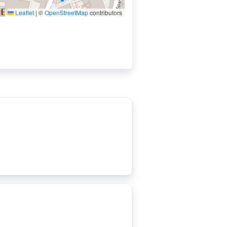
Leaflet
|
©
OpenStreetMap
contributors