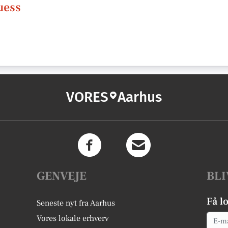
uess
VORES
Aarhus
GENVEJE
BLI
Få l
Seneste nyt fra Aarhus
Email
Vores lokale erhverv