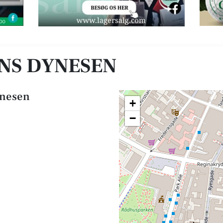
NS DYNESEN
ynesen
+
−