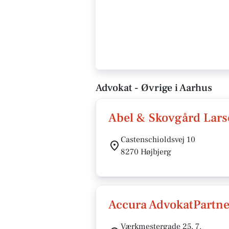
Advokat - Øvrige i Aarhus
Abel & Skovgård Lars
Castenschioldsvej 10
8270 Højbjerg
Accura AdvokatPartne
Værkmestergade 25, 7.