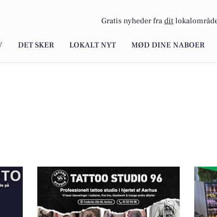
Gratis nyheder fra
dit
lokalområde
V
DET SKER
LOKALT NYT
MØD DINE NABOER