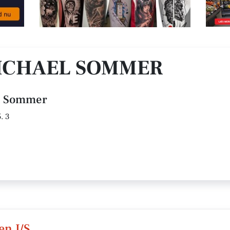
ICHAEL SOMMER
el Sommer
. 3
en I/S