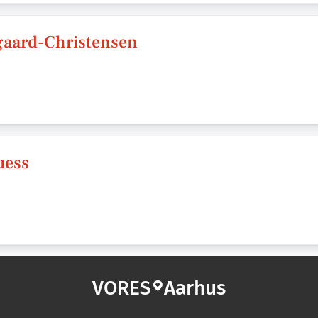
gaard-Christensen
uess
VORES
Aarhus