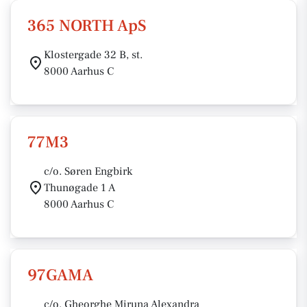
365 NORTH ApS
Klostergade 32 B, st.
8000 Aarhus C
77M3
c/o. Søren Engbirk
Thunøgade 1 A
8000 Aarhus C
97GAMA
c/o. Gheorghe Miruna Alexandra