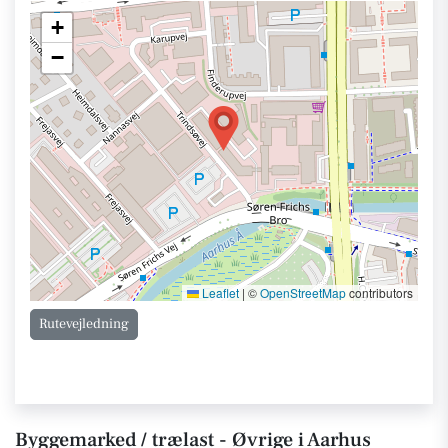
+
−
Leaflet
|
©
OpenStreetMap
contributors
Rutevejledning
Byggemarked / trælast - Øvrige i Aarhus