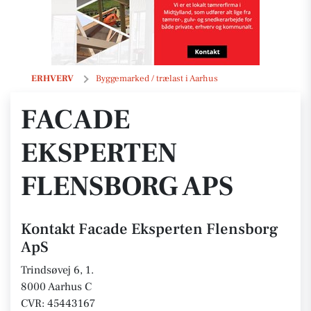
Facade Eksperten Flensborg ApS
ERHVERV
Byggemarked / trælast i Aarhus
FACADE
EKSPERTEN
FLENSBORG APS
Kontakt Facade Eksperten Flensborg
ApS
Trindsøvej 6, 1.
8000 Aarhus C
CVR: 45443167