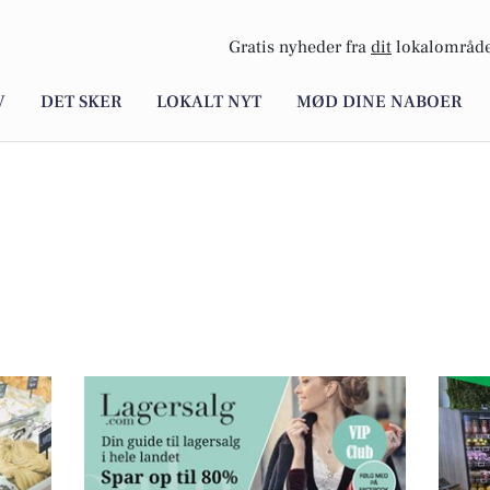
Gratis nyheder fra
dit
lokalområde
V
DET SKER
LOKALT NYT
MØD DINE NABOER