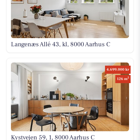
Langenæs Allé 43, kl, 8000 Aarhus C
4.699.000 kr
2
126 m
Kystvejen 59, 1, 8000 Aarhus C