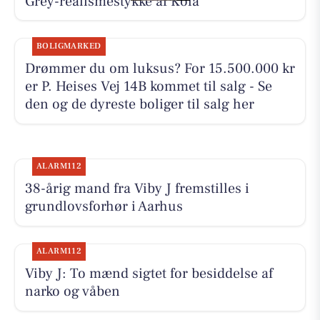
Grey-realismestykke af Kola
BOLIGMARKED
Drømmer du om luksus? For 15.500.000 kr
er P. Heises Vej 14B kommet til salg - Se
den og de dyreste boliger til salg her
ALARM112
38-årig mand fra Viby J fremstilles i
grundlovsforhør i Aarhus
ALARM112
Viby J: To mænd sigtet for besiddelse af
narko og våben