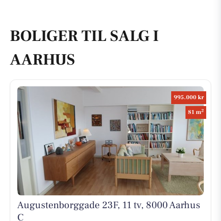
BOLIGER TIL SALG I
AARHUS
995.000 kr
2
81 m
Augustenborggade 23F, 11 tv, 8000 Aarhus
C