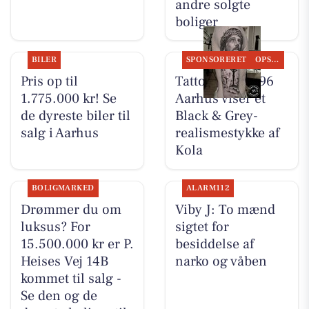
andre solgte
boliger
BILER
SPONSORERET
OPSLAGSTAVLEN
Pris op til
Tattoo Studio 96
1.775.000 kr! Se
Aarhus viser et
de dyreste biler til
Black & Grey-
salg i Aarhus
realismestykke af
Kola
BOLIGMARKED
ALARM112
Drømmer du om
Viby J: To mænd
luksus? For
sigtet for
15.500.000 kr er P.
besiddelse af
Heises Vej 14B
narko og våben
kommet til salg -
Se den og de