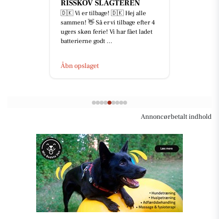
RISSKOV SLAGTEREN
🇩🇰 Vi er tilbage! 🇩🇰 Hej alle
sammen! 👋 Så er vi tilbage efter 4
ugers skøn ferie! Vi har fået ladet
batterierne godt ...
Åbn opslaget
Annoncørbetalt indhold