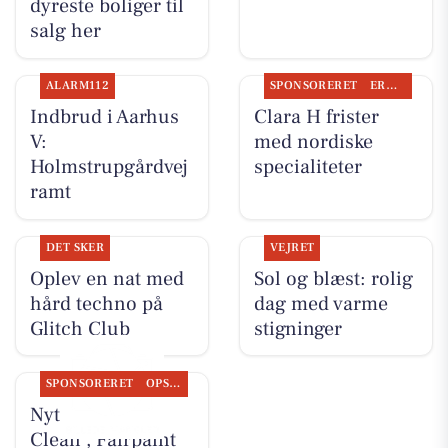
dyreste boliger til
salg her
ALARM112
SPONSORERET
ERHVERV
Indbrud i Aarhus
Clara H frister
V:
med nordiske
Holmstrupgårdvej
specialiteter
ramt
DET SKER
VEJRET
Oplev en nat med
Sol og blæst: rolig
hård techno på
dag med varme
Glitch Club
stigninger
SPONSORERET
OPSLAGSTAVLEN
Nyt fra Classic
Clean , Fairpaint