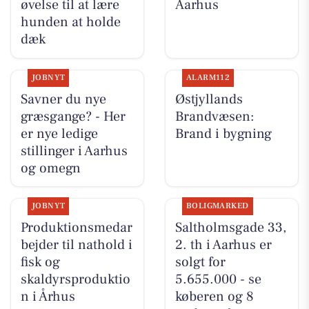
øvelse til at lære
Aarhus
hunden at holde
dæk
JOBNYT
ALARM112
Savner du nye
Østjyllands
græsgange? - Her
Brandvæsen:
er nye ledige
Brand i bygning
stillinger i Aarhus
og omegn
JOBNYT
BOLIGMARKED
Produktionsmedar
Saltholmsgade 33,
bejder til nathold i
2. th i Aarhus er
fisk og
solgt for
skaldyrsproduktio
5.655.000 - se
n i Århus
køberen og 8