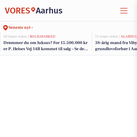
VORES
Aarhus
Seneste nyt ›
10 timer siden |
BOLIGMARKED
11 timer siden |
ALARM11
Drømmer du om luksus? For 15.500.000 kr
38-årig mand fra Viby 
er P. Heises Vej 14B kommet til salg - Se den
grundlovsforhør i Aa
og de dyreste boliger til salg her