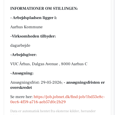
INFORMATIONER OM STILLINGEN:
- Arbejdspladsen ligger i:
Aarhus Kommune
-Virksomheden tilbyder:
dagarbejde
-Arbejdsgiver:
VUC Århus, Dalgas Avenue , 8000 Aarhus C
-Ansøgning:
Ansøgningsfrist: 29-05-2026;
- ansøgningsfristen er
overskredet
Se mere her:
https://job.jobnet.dk/find-job/1bd53e8c-
0ec6-4f59-a716-aeb57d0c2b29
Data er automatisk hentet fra eksterne kilder, herunder