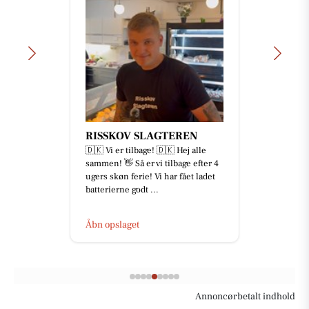
RISSKOV SLAGTEREN
🇩🇰 Vi er tilbage! 🇩🇰 Hej alle
sammen! 👋 Så er vi tilbage efter 4
ugers skøn ferie! Vi har fået ladet
batterierne godt ...
Åbn opslaget
Annoncørbetalt indhold