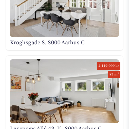
Kroghsgade 8, 8000 Aarhus C
2.149.000 kr
2
83 m
Langenæs Allé 43, kl, 8000 Aarhus C