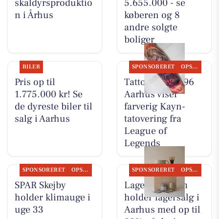
skaldyrsproduktio
5.655.000 - se
n i Århus
køberen og 8
andre solgte
boliger
BILER
SPONSORERET
OPSLAGSTAVLEN
Pris op til
Tattoo Studio 96
1.775.000 kr! Se
Aarhus viser
de dyreste biler til
farverig Kayn-
salg i Aarhus
tatovering fra
League of
Legends
SPONSORERET
OPSLAGSTAVLEN
SPONSORERET
OPSLAGSTAVLEN
SPAR Skejby
Lagersalg.com
holder klimauge i
holder lagersalg i
uge 33
Aarhus med op til