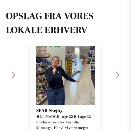
OPSLAG FRA VORES
LOKALE ERHVERV
SPAR Skejby
🍀KLIMAUGE - uge 33🍀 I uge 33
holder vores elev, Pernille,
klimauge. Her vil vi være meget