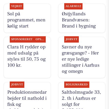
VEJRET
ALARM112
Sol på
Østjyllands
programmet, men
Brandvæsen:
kølig start
Brand i bygning
SPONSORERET
OPSLAGSTAVLEN
JOBNYT
Clara H rydder op
Savner du nye
med udsalg på
græsgange? - Her
styles til 50, 75 og
er nye ledige
100 kr.
stillinger i Aarhus
og omegn
JOBNYT
BOLIGMARKED
Produktionsmedar
Saltholmsgade 33,
bejder til nathold i
2. th i Aarhus er
fisk og
solgt for