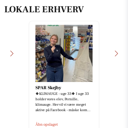
LOKALE ERHVERV
SPAR Skejby
🍀KLIMAUGE - uge 33🍀 I uge 33
holder vores elev, Pernille,
klimauge. Her vil vi være meget
aktive på Facebook - måske kom...
Åbn opslaget