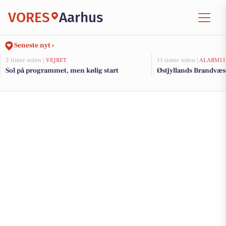
VORES
Aarhus
Seneste nyt ›
2 timer siden |
VEJRET
11 timer siden |
ALARM11
Sol på programmet, men kølig start
Østjyllands Brandvæs