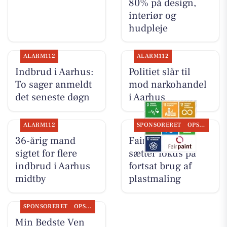
80% på design,
interiør og
hudpleje
ALARM112
ALARM112
Indbrud i Aarhus:
Politiet slår til
To sager anmeldt
mod narkohandel
det seneste døgn
i Aarhus
ALARM112
SPONSORERET
OPSLAGSTAVLEN
36-årig mand
Fairpaint ApS
sigtet for flere
sætter fokus på
indbrud i Aarhus
fortsat brug af
midtby
plastmaling
SPONSORERET
OPSLAGSTAVLEN
Min Bedste Ven