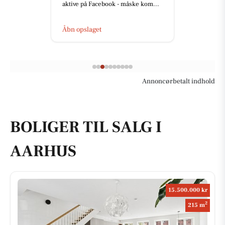
aktive på Facebook - måske kom...
Åbn opslaget
Annoncørbetalt indhold
BOLIGER TIL SALG I
AARHUS
15.500.000 kr
2
215 m