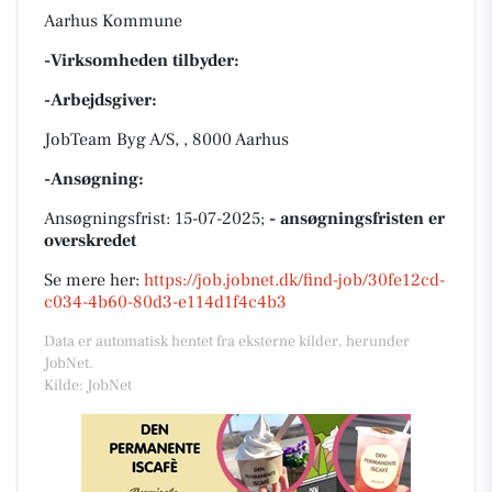
Aarhus Kommune
-Virksomheden tilbyder:
-Arbejdsgiver:
JobTeam Byg A/S, , 8000 Aarhus
-Ansøgning:
Ansøgningsfrist: 15-07-2025;
- ansøgningsfristen er
overskredet
Se mere her:
https://job.jobnet.dk/find-job/30fe12cd-
c034-4b60-80d3-e114d1f4c4b3
Data er automatisk hentet fra eksterne kilder, herunder
JobNet.
Kilde: JobNet